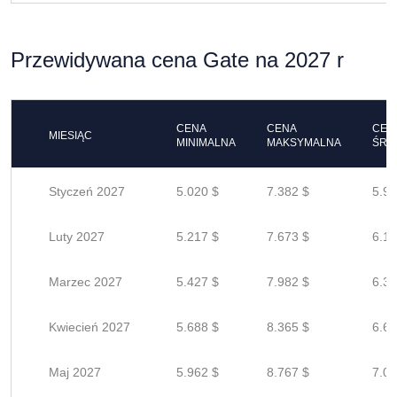
Przewidywana cena Gate na 2027 r
CENA
CENA
CEN
MIESIĄC
MINIMALNA
MAKSYMALNA
ŚRE
Styczeń 2027
5.020 $
7.382 $
5.90
Luty 2027
5.217 $
7.673 $
6.13
Marzec 2027
5.427 $
7.982 $
6.38
Kwiecień 2027
5.688 $
8.365 $
6.69
Maj 2027
5.962 $
8.767 $
7.01