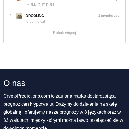
MUMU THE BULL
3.
DROOLING
2 months ago
drooling cat
Pokaż więcej
O nas
CryptoPredictions.com to zaufana marka dostarczająca
prognoz cen kryptowalut. Dążymy do działania na skalę
globalną i oferujemy nasze prognozy w 8 językach oraz w
33 walutach, między którymi można łatwo przełączać się w
dowolnym momencie.