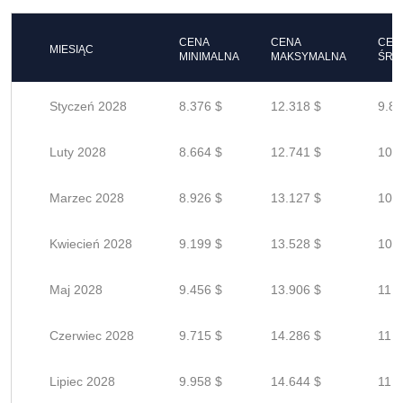
CENA
CENA
CEN
MIESIĄC
MINIMALNA
MAKSYMALNA
ŚRE
Styczeń 2028
8.376 $
12.318 $
9.85
Luty 2028
8.664 $
12.741 $
10.1
Marzec 2028
8.926 $
13.127 $
10.5
Kwiecień 2028
9.199 $
13.528 $
10.8
Maj 2028
9.456 $
13.906 $
11.1
Czerwiec 2028
9.715 $
14.286 $
11.4
Lipiec 2028
9.958 $
14.644 $
11.7