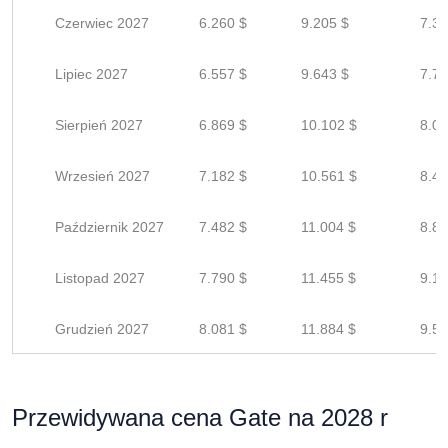
Czerwiec 2027
6.260 $
9.205 $
7.36
Lipiec 2027
6.557 $
9.643 $
7.71
Sierpień 2027
6.869 $
10.102 $
8.08
Wrzesień 2027
7.182 $
10.561 $
8.44
Październik 2027
7.482 $
11.004 $
8.80
Listopad 2027
7.790 $
11.455 $
9.16
Grudzień 2027
8.081 $
11.884 $
9.50
Przewidywana cena Gate na 2028 r