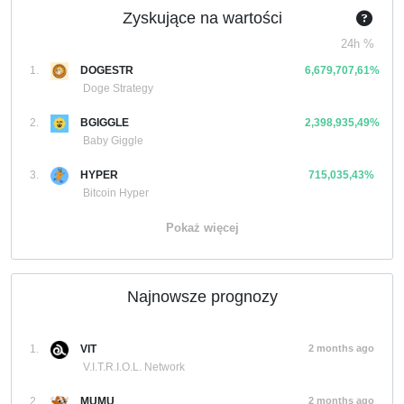
Zyskujące na wartości
24h %
1.
DOGESTR
6,679,707,61%
Doge Strategy
2.
BGIGGLE
2,398,935,49%
Baby Giggle
3.
HYPER
715,035,43%
Bitcoin Hyper
Pokaż więcej
Najnowsze prognozy
1.
VIT
2 months ago
V.I.T.R.I.O.L. Network
2.
MUMU
2 months ago