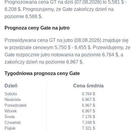
Prognozowana cena GT na dziś (07.08.2026) to 5.581 $ -
8.208 $. Prognozujemy, że Gate zakończy dzień na
poziomie 6.566 $.
Prognoza ceny Gate na jutro
Przewidywana cena GT na jutro (08.08.2026) znajduje się
w przedziale cenowym 5.750 $ - 8.455 $. Przewidujemy, że
Gate rozpocznie jutro notowania na poziomie 6.764 $, a
zakończy dzień na poziomie 6.967 $.
Tygodniowa prognoza ceny Gate
Dzień
Cena średnia
Sobota
6.764 $
Niedziela
6.967 $
Poniedziałek
6.967 $
Wtorek
6.967 $
Środa
7.176 $
Czwartek
7.248 $
Piątek
7.321 $