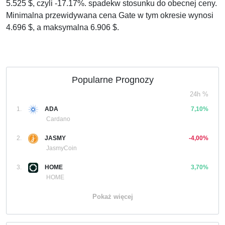
5.525 $, czyli -17.17%. spadekw stosunku do obecnej ceny.
Minimalna przewidywana cena Gate w tym okresie wynosi
4.696 $, a maksymalna 6.906 $.
Popularne Prognozy
24h %
1.
ADA
7,10%
Cardano
2.
JASMY
-4,00%
JasmyCoin
3.
HOME
3,70%
HOME
Pokaż więcej