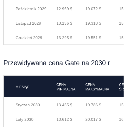
Październik 2029
12.969 $
19.072 $
15.2
Listopad 2029
13.136 $
19.318 $
15.4
Grudzień 2029
13.295 $
19.551 $
15.6
Przewidywana cena Gate na 2030 r
CENA
CENA
CEN
MIESIĄC
MINIMALNA
MAKSYMALNA
ŚRE
Styczeń 2030
13.455 $
19.786 $
15.8
Luty 2030
13.612 $
20.017 $
16.0