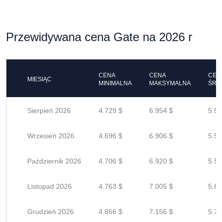
Przewidywana cena Gate na 2026 r
CENA
CENA
CEN
MIESIĄC
MINIMALNA
MAKSYMALNA
ŚRE
Sierpień 2026
4.729 $
6.954 $
5.56
Wrzesień 2026
4.696 $
6.906 $
5.52
Październik 2026
4.706 $
6.920 $
5.53
Listopad 2026
4.763 $
7.005 $
5.60
Grudzień 2026
4.866 $
7.156 $
5.72