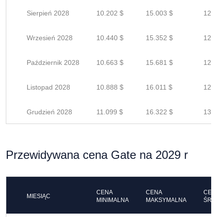
Sierpień 2028
10.202 $
15.003 $
12.0
Wrzesień 2028
10.440 $
15.352 $
12.2
Październik 2028
10.663 $
15.681 $
12.5
Listopad 2028
10.888 $
16.011 $
12.8
Grudzień 2028
11.099 $
16.322 $
13.0
Przewidywana cena Gate na 2029 r
CENA
CENA
CEN
MIESIĄC
MINIMALNA
MAKSYMALNA
ŚRE