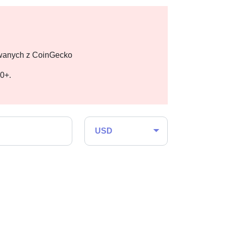
owanych z CoinGecko
00+.
USD