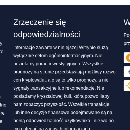
Zrzeczenie się
W
odpowiedzialności
Po
my
pr
Informacje zawarte w niniejszej Witrynie służą
ze
wyłącznie celom ogólnoinformacyjnym. Nie
udzielamy porad inwestycyjnych. Wszystkie
prognozy na stronie przedstawiają możliwy rozwój
cen kryptowalut, ale są to tylko prognozy, a nie
sygnały transakcyjne lub rekomendacje. Nie
posiadamy kryształowej kuli, która pozwoliłaby
a
nam zobaczyć przyszłość. Wszelkie transakcje
lne
lub inne decyzje finansowe podejmowane są na
óre
pełną odpowiedzialność użytkownika i nie wolno
na
mu polegać na żadnych informacjach