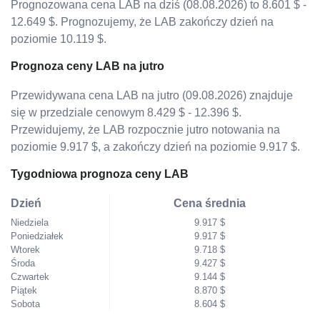
Prognozowana cena LAB na dziś (08.08.2026) to 8.601 $ -
12.649 $. Prognozujemy, że LAB zakończy dzień na
poziomie 10.119 $.
Prognoza ceny LAB na jutro
Przewidywana cena LAB na jutro (09.08.2026) znajduje
się w przedziale cenowym 8.429 $ - 12.396 $.
Przewidujemy, że LAB rozpocznie jutro notowania na
poziomie 9.917 $, a zakończy dzień na poziomie 9.917 $.
Tygodniowa prognoza ceny LAB
Dzień
Cena średnia
Niedziela
9.917 $
Poniedziałek
9.917 $
Wtorek
9.718 $
Środa
9.427 $
Czwartek
9.144 $
Piątek
8.870 $
Sobota
8.604 $