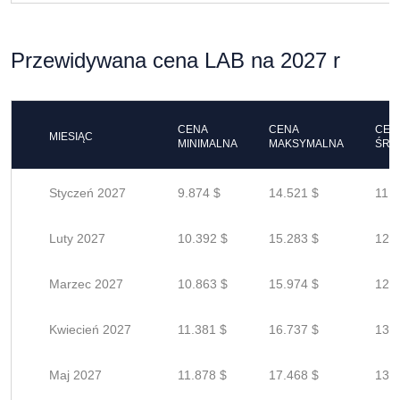
Przewidywana cena LAB na 2027 r
CENA
CENA
CEN
MIESIĄC
MINIMALNA
MAKSYMALNA
ŚRE
Styczeń 2027
9.874 $
14.521 $
11.6
Luty 2027
10.392 $
15.283 $
12.2
Marzec 2027
10.863 $
15.974 $
12.7
Kwiecień 2027
11.381 $
16.737 $
13.3
Maj 2027
11.878 $
17.468 $
13.9