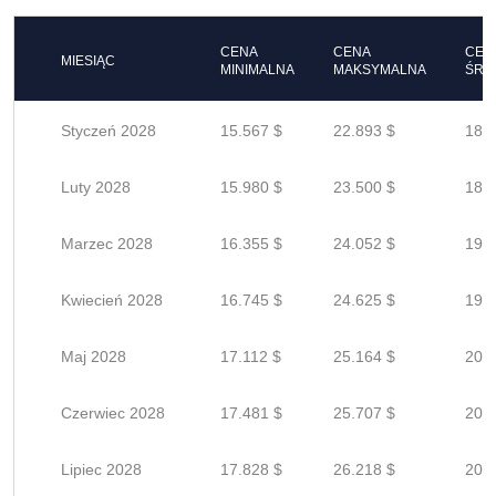
CENA
CENA
CEN
MIESIĄC
MINIMALNA
MAKSYMALNA
ŚRE
Styczeń 2028
15.567 $
22.893 $
18.3
Luty 2028
15.980 $
23.500 $
18.8
Marzec 2028
16.355 $
24.052 $
19.2
Kwiecień 2028
16.745 $
24.625 $
19.7
Maj 2028
17.112 $
25.164 $
20.1
Czerwiec 2028
17.481 $
25.707 $
20.5
Lipiec 2028
17.828 $
26.218 $
20.9