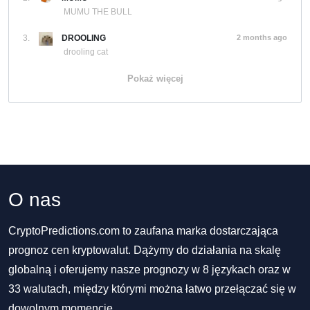
MUMU THE BULL
3.
DROOLING
2 months ago
drooling cat
Pokaż więcej
O nas
CryptoPredictions.com to zaufana marka dostarczająca
prognoz cen kryptowalut. Dążymy do działania na skalę
globalną i oferujemy nasze prognozy w 8 językach oraz w
33 walutach, między którymi można łatwo przełączać się w
dowolnym momencie.