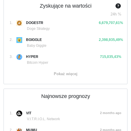
Zyskujące na wartości
24h %
1.
DOGESTR
6,679,707,61%
Doge Strategy
2.
BGIGGLE
2,398,935,49%
Baby Giggle
3.
HYPER
715,035,43%
Bitcoin Hyper
Pokaż więcej
Najnowsze prognozy
1.
VIT
2 months ago
V.I.T.R.I.O.L. Network
2.
MUMU
2 months ago