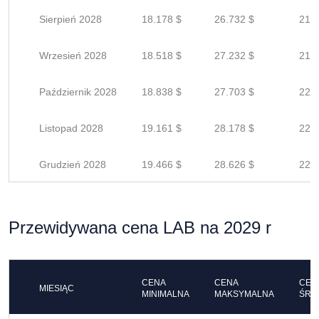
Sierpień 2028
18.178 $
26.732 $
21.3
Wrzesień 2028
18.518 $
27.232 $
21.7
Październik 2028
18.838 $
27.703 $
22.1
Listopad 2028
19.161 $
28.178 $
22.5
Grudzień 2028
19.466 $
28.626 $
22.9
Przewidywana cena LAB na 2029 r
CENA
CENA
CEN
MIESIĄC
MINIMALNA
MAKSYMALNA
ŚRE