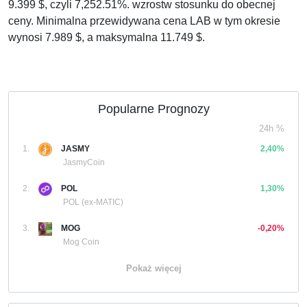
9.399 $, czyli 7,252.51%. wzrostw stosunku do obecnej
ceny. Minimalna przewidywana cena LAB w tym okresie
wynosi 7.989 $, a maksymalna 11.749 $.
Popularne Prognozy
24h %
1.
JASMY
2,40%
JasmyCoin
2.
POL
1,30%
POL (ex-MATIC)
3.
MOG
-0,20%
Mog Coin
Pokaż więcej