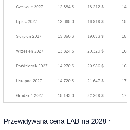
Czerwiec 2027
12.384 $
18.212 $
14.5
Lipiec 2027
12.865 $
18.919 $
15.1
Sierpień 2027
13.350 $
19.633 $
15.7
Wrzesień 2027
13.824 $
20.329 $
16.2
Październik 2027
14.270 $
20.986 $
16.7
Listopad 2027
14.720 $
21.647 $
17.3
Grudzień 2027
15.143 $
22.269 $
17.8
Przewidywana cena LAB na 2028 r