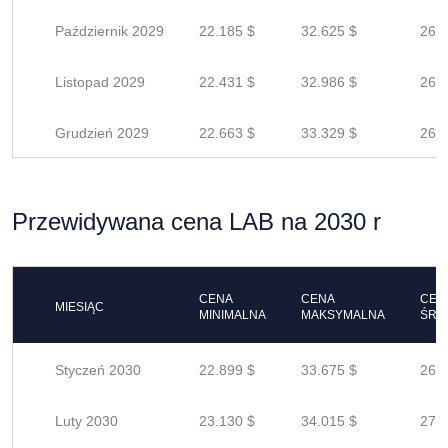
Październik 2029
22.185 $
32.625 $
26.1
Listopad 2029
22.431 $
32.986 $
26.3
Grudzień 2029
22.663 $
33.329 $
26.6
Przewidywana cena LAB na 2030 r
CENA
CENA
CEN
MIESIĄC
MINIMALNA
MAKSYMALNA
ŚRE
Styczeń 2030
22.899 $
33.675 $
26.9
Luty 2030
23.130 $
34.015 $
27.2