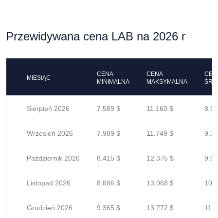
Przewidywana cena LAB na 2026 r
CENA
CENA
CEN
MIESIĄC
MINIMALNA
MAKSYMALNA
ŚRE
Sierpień 2026
7.589 $
11.160 $
8.92
Wrzesień 2026
7.989 $
11.749 $
9.39
Październik 2026
8.415 $
12.375 $
9.90
Listopad 2026
8.886 $
13.068 $
10.4
Grudzień 2026
9.365 $
13.772 $
11.0