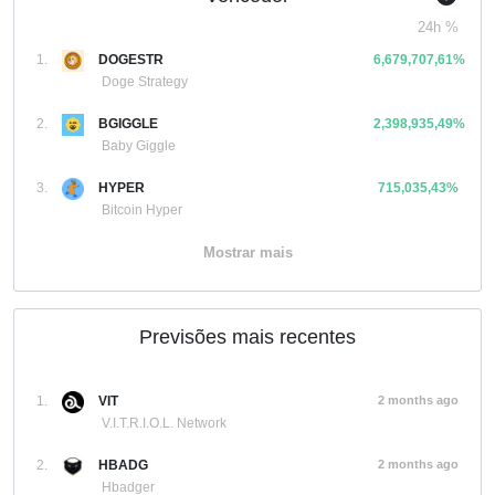
24h %
1.
DOGESTR
6,679,707,61%
Doge Strategy
2.
BGIGGLE
2,398,935,49%
Baby Giggle
3.
HYPER
715,035,43%
Bitcoin Hyper
Mostrar mais
Previsões mais recentes
1.
VIT
2 months ago
V.I.T.R.I.O.L. Network
2.
HBADG
2 months ago
Hbadger