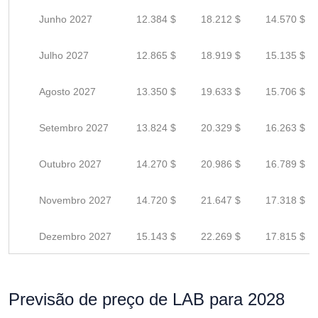
Junho 2027
12.384 $
18.212 $
14.570 $
Julho 2027
12.865 $
18.919 $
15.135 $
Agosto 2027
13.350 $
19.633 $
15.706 $
Setembro 2027
13.824 $
20.329 $
16.263 $
Outubro 2027
14.270 $
20.986 $
16.789 $
Novembro 2027
14.720 $
21.647 $
17.318 $
Dezembro 2027
15.143 $
22.269 $
17.815 $
Previsão de preço de LAB para 2028