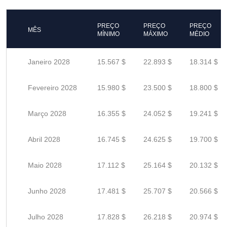
PREÇO
PREÇO
PREÇO
MÊS
MÍNIMO
MÁXIMO
MÉDIO
Janeiro 2028
15.567 $
22.893 $
18.314 $
Fevereiro 2028
15.980 $
23.500 $
18.800 $
Março 2028
16.355 $
24.052 $
19.241 $
Abril 2028
16.745 $
24.625 $
19.700 $
Maio 2028
17.112 $
25.164 $
20.132 $
Junho 2028
17.481 $
25.707 $
20.566 $
Julho 2028
17.828 $
26.218 $
20.974 $