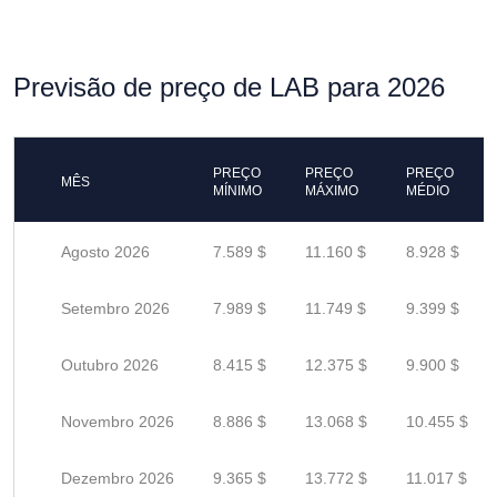
Previsão de preço de LAB para 2026
PREÇO
PREÇO
PREÇO
MÊS
MÍNIMO
MÁXIMO
MÉDIO
Agosto 2026
7.589 $
11.160 $
8.928 $
Setembro 2026
7.989 $
11.749 $
9.399 $
Outubro 2026
8.415 $
12.375 $
9.900 $
Novembro 2026
8.886 $
13.068 $
10.455 $
Dezembro 2026
9.365 $
13.772 $
11.017 $