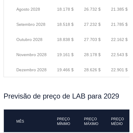
Agosto 2028
18.178 $
26.732 $
21.385 $
Setembro 2028
18.518 $
27.232 $
21.785 $
Outubro 2028
18.838 $
27.703 $
22.162 $
Novembro 2028
19.161 $
28.178 $
22.543 $
Dezembro 2028
19.466 $
28.626 $
22.901 $
Previsão de preço de LAB para 2029
PREÇO
PREÇO
PREÇO
MÊS
MÍNIMO
MÁXIMO
MÉDIO