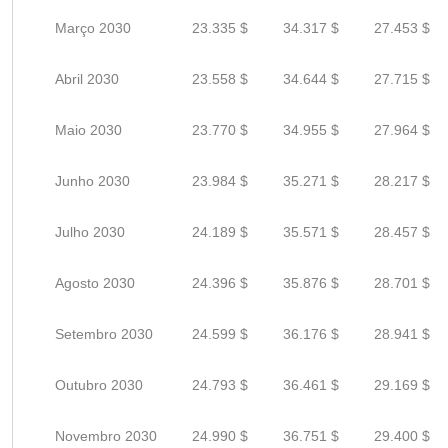
Março 2030
23.335 $
34.317 $
27.453 $
Abril 2030
23.558 $
34.644 $
27.715 $
Maio 2030
23.770 $
34.955 $
27.964 $
Junho 2030
23.984 $
35.271 $
28.217 $
Julho 2030
24.189 $
35.571 $
28.457 $
Agosto 2030
24.396 $
35.876 $
28.701 $
Setembro 2030
24.599 $
36.176 $
28.941 $
Outubro 2030
24.793 $
36.461 $
29.169 $
Novembro 2030
24.990 $
36.751 $
29.400 $