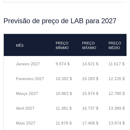
Previsão de preço de LAB para 2027
PREÇO
PREÇO
PREÇO
MÊS
MÍNIMO
MÁXIMO
MÉDIO
Janeiro 2027
9.874 $
14.521 $
11.617 $
Fevereiro 2027
10.392 $
15.283 $
12.226 $
Março 2027
10.863 $
15.974 $
12.780 $
Abril 2027
11.381 $
16.737 $
13.389 $
Maio 2027
11.878 $
17.468 $
13.974 $