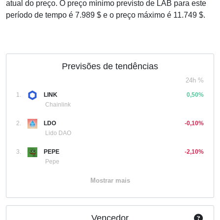
atual do preço. O preço mínimo previsto de LAB para este
período de tempo é 7.989 $ e o preço máximo é 11.749 $.
Previsões de tendências
24h %
1.
LINK
0,50%
Chainlink
2.
LDO
-0,10%
Lido DAO
3.
PEPE
-2,10%
Pepe
Mostrar mais
Vencedor