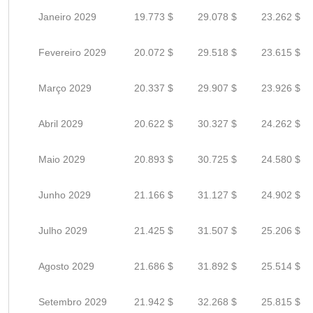
Janeiro 2029
19.773 $
29.078 $
23.262 $
Fevereiro 2029
20.072 $
29.518 $
23.615 $
Março 2029
20.337 $
29.907 $
23.926 $
Abril 2029
20.622 $
30.327 $
24.262 $
Maio 2029
20.893 $
30.725 $
24.580 $
Junho 2029
21.166 $
31.127 $
24.902 $
Julho 2029
21.425 $
31.507 $
25.206 $
Agosto 2029
21.686 $
31.892 $
25.514 $
Setembro 2029
21.942 $
32.268 $
25.815 $