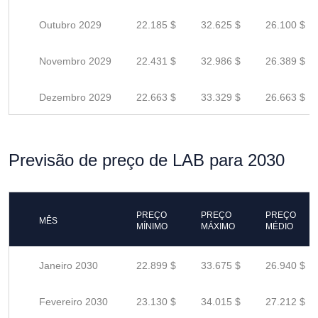
Outubro 2029
22.185 $
32.625 $
26.100 $
Novembro 2029
22.431 $
32.986 $
26.389 $
Dezembro 2029
22.663 $
33.329 $
26.663 $
Previsão de preço de LAB para 2030
PREÇO
PREÇO
PREÇO
MÊS
MÍNIMO
MÁXIMO
MÉDIO
Janeiro 2030
22.899 $
33.675 $
26.940 $
Fevereiro 2030
23.130 $
34.015 $
27.212 $