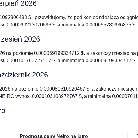
erpień 2026
11092906493 $ I przewidujemy, że pod koniec miesiąca osiągn
i 0.000099213070686 $, a minimalna 0.000055280936875 $.
rzesień 2026
026 na poziomie 0.000069199334712 $, a zakończy miesiąc na
i 0.000101763727517 $, a minimalna 0.000069199334712 $.
aździernik 2026
k 2026 na poziomie 0.000081610920467 $, a zakończy miesiąc
NEIRO wynosi 0.000103108972767 $, a minimalna 0.00007011
ro
Prognoza ceny Neiro na jutro