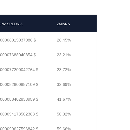
ENA ŚREDNIA
ZMIANA
.00008015037988 $
28,45%
.00007688040854 $
23,21%
.000077200042764 $
23,72%
.000082800887109 $
32,69%
.000088402833959 $
41,67%
.000094173502383 $
50,92%
.000099627596842 $
59,66%