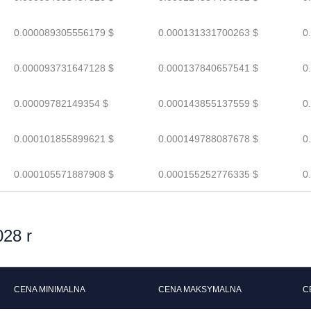
0.000089305556179 $
0.000131331700263 $
0
0.000093731647128 $
0.000137840657541 $
0
0.00009782149354 $
0.000143855137559 $
0
0.000101855899621 $
0.000149788087678 $
0
0.000105571887908 $
0.000155252776335 $
0
28 r
CENA MINIMALNA
CENA MAKSYMALNA
C