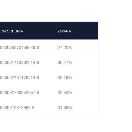
ENA ŚREDNIA
ZMIANA
.000079370456549 $
27,20%
.000081410982014 $
30,47%
.000082487178214 $
32,19%
.000082700552357 $
32,53%
.0000819873983 $
31,39%