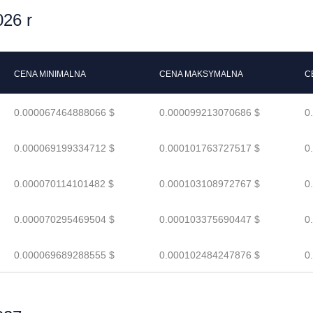
26 r
CENA MINIMALNA
CENA MAKSYMALNA
C
0.000067464888066 $
0.000099213070686 $
0
0.000069199334712 $
0.000101763727517 $
0
0.000070114101482 $
0.000103108972767 $
0
0.000070295469504 $
0.000103375690447 $
0
0.000069689288555 $
0.000102484247876 $
0