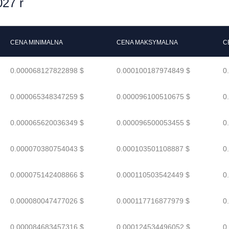
27 r
CENA MINIMALNA
CENA MAKSYMALNA
C
0.000068127822898 $
0.000100187974849 $
0
0.000065348347259 $
0.000096100510675 $
0
0.000065620036349 $
0.000096500053455 $
0
0.000070380754043 $
0.000103501108887 $
0
0.000075142408866 $
0.000110503542449 $
0
0.000080047477026 $
0.000117716877979 $
0
0.000084683457316 $
0.000124534496052 $
0