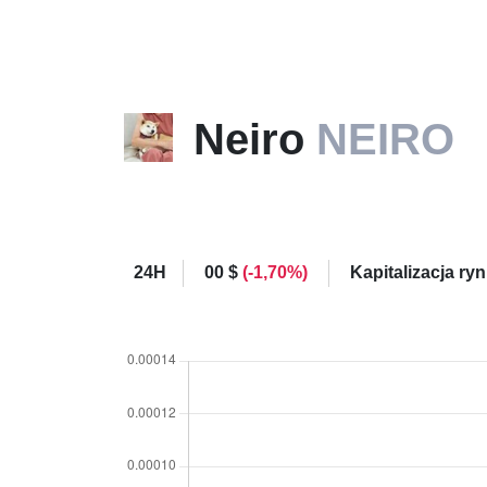
Neiro
NEIRO
24H
00 $
(-1,70%)
Kapitalizacja r