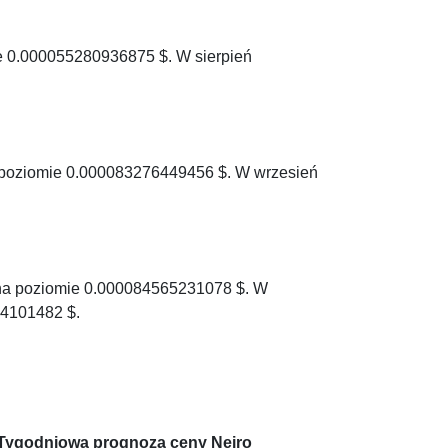
ie 0.000055280936875 $. W sierpień
 poziomie 0.000083276449456 $. W wrzesień
 na poziomie 0.000084565231078 $. W
4101482 $.
Tygodniowa prognoza ceny Neiro