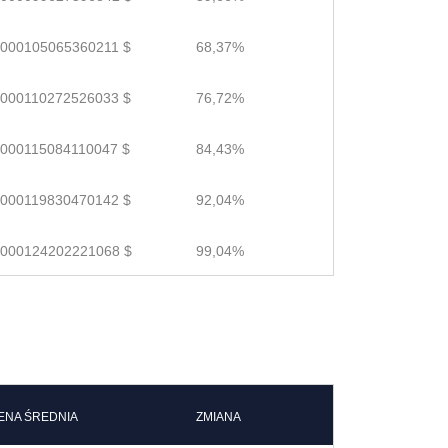
.000105065360211 $
68,37%
.000110272526033 $
76,72%
.000115084110047 $
84,43%
.000119830470142 $
92,04%
.000124202221068 $
99,04%
ENA ŚREDNIA
ZMIANA