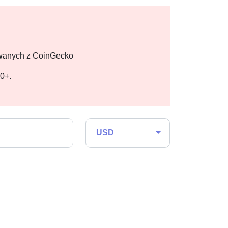
owanych z CoinGecko
00+.
USD