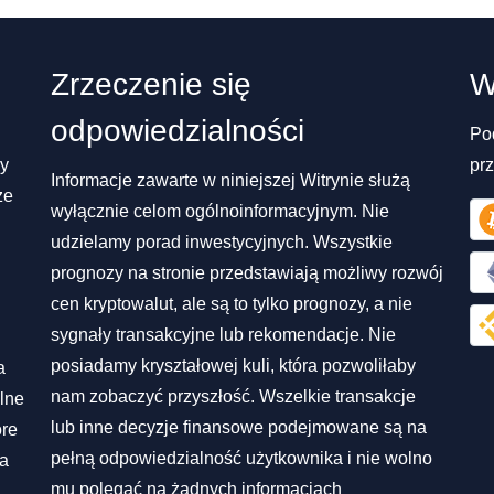
Zrzeczenie się
W
odpowiedzialności
Po
my
pr
Informacje zawarte w niniejszej Witrynie służą
ze
wyłącznie celom ogólnoinformacyjnym. Nie
udzielamy porad inwestycyjnych. Wszystkie
prognozy na stronie przedstawiają możliwy rozwój
cen kryptowalut, ale są to tylko prognozy, a nie
sygnały transakcyjne lub rekomendacje. Nie
posiadamy kryształowej kuli, która pozwoliłaby
a
nam zobaczyć przyszłość. Wszelkie transakcje
lne
lub inne decyzje finansowe podejmowane są na
óre
pełną odpowiedzialność użytkownika i nie wolno
na
mu polegać na żadnych informacjach