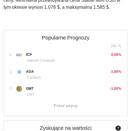
ceny. Minimalna przewidywana cena Stable Mint USD w
tym okresie wynosi 1.078 $, a maksymalna 1.585 $.
Popularne Prognozy
24h %
1.
ICP
0,00%
Internet Computer
2.
ADA
-1,00%
Cardano
3.
GMT
-1,00%
GMT
Pokaż więcej
Zyskujące na wartości