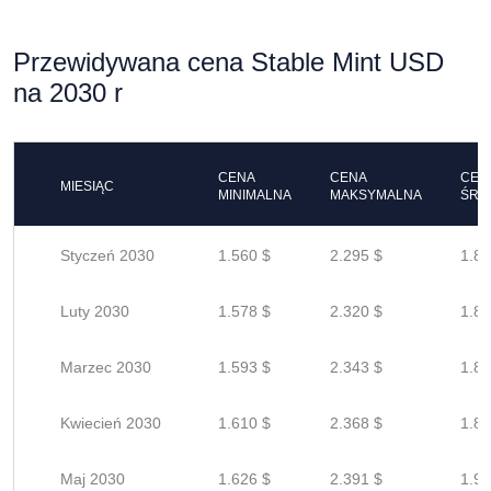
Przewidywana cena Stable Mint USD
na 2030 r
CENA
CENA
CEN
MIESIĄC
MINIMALNA
MAKSYMALNA
ŚRE
Styczeń 2030
1.560 $
2.295 $
1.83
Luty 2030
1.578 $
2.320 $
1.85
Marzec 2030
1.593 $
2.343 $
1.87
Kwiecień 2030
1.610 $
2.368 $
1.89
Maj 2030
1.626 $
2.391 $
1.91