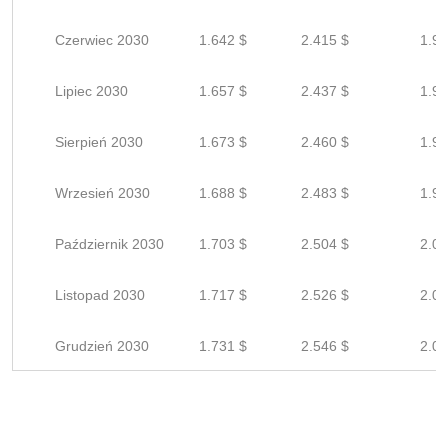
Czerwiec 2030
1.642 $
2.415 $
1.93
Lipiec 2030
1.657 $
2.437 $
1.95
Sierpień 2030
1.673 $
2.460 $
1.96
Wrzesień 2030
1.688 $
2.483 $
1.98
Październik 2030
1.703 $
2.504 $
2.00
Listopad 2030
1.717 $
2.526 $
2.02
Grudzień 2030
1.731 $
2.546 $
2.03