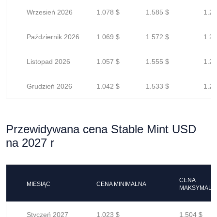
Wrzesień 2026
1.078 $
1.585 $
1.26
Październik 2026
1.069 $
1.572 $
1.25
Listopad 2026
1.057 $
1.555 $
1.24
Grudzień 2026
1.042 $
1.533 $
1.22
Przewidywana cena Stable Mint USD
na 2027 r
CENA
MIESIĄC
CENA MINIMALNA
MAKSYMALN
Styczeń 2027
1.023 $
1.504 $