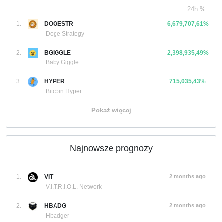
24h %
1.
DOGESTR
6,679,707,61%
Doge Strategy
2.
BGIGGLE
2,398,935,49%
Baby Giggle
3.
HYPER
715,035,43%
Bitcoin Hyper
Pokaż więcej
Najnowsze prognozy
1.
VIT
2 months ago
V.I.T.R.I.O.L. Network
2.
HBADG
2 months ago
Hbadger