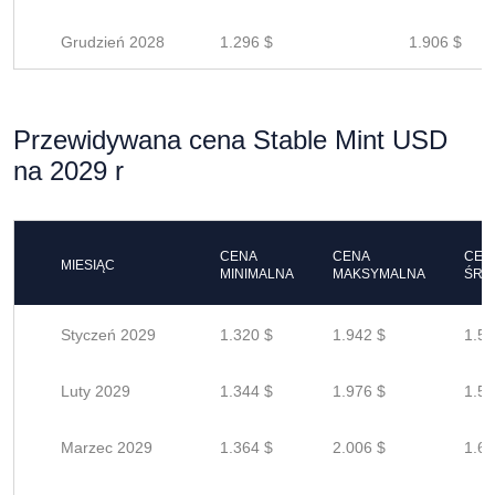
Grudzień 2028
1.296 $
1.906 $
Przewidywana cena Stable Mint USD
na 2029 r
CENA
CENA
CEN
MIESIĄC
MINIMALNA
MAKSYMALNA
ŚRE
Styczeń 2029
1.320 $
1.942 $
1.55
Luty 2029
1.344 $
1.976 $
1.58
Marzec 2029
1.364 $
2.006 $
1.60