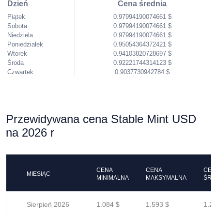
Dzień
Cena średnia
Piątek
0.97994190074661 $
Sobota
0.97994190074661 $
Niedziela
0.97994190074661 $
Poniedziałek
0.95054364372421 $
Wtorek
0.94103820728697 $
Środa
0.92221744314123 $
Czwartek
0.9037730942784 $
Przewidywana cena Stable Mint USD
na 2026 r
CENA
CENA
CEN
MIESIĄC
MINIMALNA
MAKSYMALNA
ŚRE
Sierpień 2026
1.084 $
1.593 $
1.27