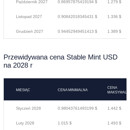
Październik 2027
0.86957875419194 $
1.279 $
Listopad 2027
0.90842018345431 $
1.336 $
Grudzień 2027
0.94452949451413 $
1.389 $
Przewidywana cena Stable Mint USD
na 2028 r
CENA
MIESIĄC
CENA MINIMALNA
MAKSYMALN
Styczeń 2028
0.98043761493199 $
1.442 $
Luty 2028
1.015 $
1.493 $