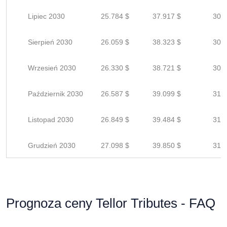
Lipiec 2030
25.784 $
37.917 $
30.3
Sierpień 2030
26.059 $
38.323 $
30.6
Wrzesień 2030
26.330 $
38.721 $
30.9
Październik 2030
26.587 $
39.099 $
31.2
Listopad 2030
26.849 $
39.484 $
31.5
Grudzień 2030
27.098 $
39.850 $
31.8
Prognoza ceny Tellor Tributes - FAQ