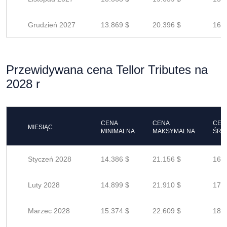
Grudzień 2027
13.869 $
20.396 $
16.3
Przewidywana cena Tellor Tributes na
2028 r
CENA
CENA
CEN
MIESIĄC
MINIMALNA
MAKSYMALNA
ŚRE
Styczeń 2028
14.386 $
21.156 $
16.9
Luty 2028
14.899 $
21.910 $
17.5
Marzec 2028
15.374 $
22.609 $
18.0