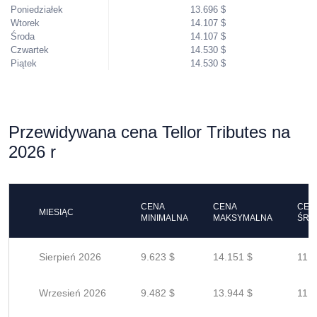
Poniedziałek
13.696 $
Wtorek
14.107 $
Środa
14.107 $
Czwartek
14.530 $
Piątek
14.530 $
Przewidywana cena Tellor Tributes na
2026 r
CENA
CENA
CEN
MIESIĄC
MINIMALNA
MAKSYMALNA
ŚRE
Sierpień 2026
9.623 $
14.151 $
11.3
Wrzesień 2026
9.482 $
13.944 $
11.1