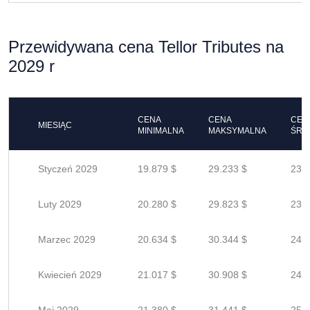
Przewidywana cena Tellor Tributes na
2029 r
CENA
CENA
CEN
MIESIĄC
MINIMALNA
MAKSYMALNA
ŚRE
Styczeń 2029
19.879 $
29.233 $
23.3
Luty 2029
20.280 $
29.823 $
23.8
Marzec 2029
20.634 $
30.344 $
24.2
Kwiecień 2029
21.017 $
30.908 $
24.7