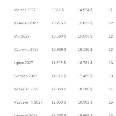
Marzec 2027
9.911 $
14.574 $
11.6
Kwiecień 2027
10.215 $
15.022 $
12.0
Maj 2027
10.563 $
15.533 $
12.4
Czerwiec 2027
10.969 $
16.130 $
12.9
Lipiec 2027
11.398 $
16.761 $
13.4
Sierpień 2027
11.870 $
17.455 $
13.9
Wrzesień 2027
12.363 $
18.180 $
14.5
Październik 2027
12.853 $
18.902 $
15.1
Listopad 2027
13.368 $
19.659 $
15.7