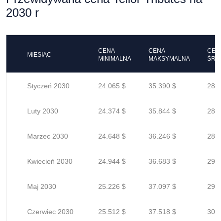
2030 r
CENA
CENA
CEN
MIESIĄC
MINIMALNA
MAKSYMALNA
ŚRE
Styczeń 2030
24.065 $
35.390 $
28.3
Luty 2030
24.374 $
35.844 $
28.6
Marzec 2030
24.648 $
36.246 $
28.9
Kwiecień 2030
24.944 $
36.683 $
29.3
Maj 2030
25.226 $
37.097 $
29.6
Czerwiec 2030
25.512 $
37.518 $
30.0