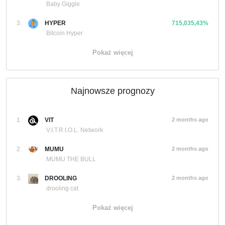
Baby Giggle
3.
HYPER
715,035,43%
Bitcoin Hyper
Pokaż więcej
Najnowsze prognozy
1.
VIT
2 months ago
V.I.T.R.I.O.L. Network
2.
MUMU
2 months ago
MUMU THE BULL
3.
DROOLING
2 months ago
drooling cat
Pokaż więcej