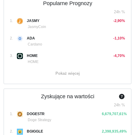
Popularne Prognozy
24h %
1.
JASMY
-2,90%
JasmyCoin
2.
ADA
-1,10%
Cardano
3.
HOME
-4,70%
HOME
Pokaż więcej
Zyskujące na wartości
24h %
1.
DOGESTR
6,679,707,61%
Doge Strategy
2.
BGIGGLE
2,398,935,49%