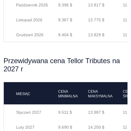
Październik 2026
9.396 $
13.817 $
11.0
Listopad 2026
9.367 $
13.775 $
11.0
Grudzień 2026
9.404 $
13.829 $
11.0
Przewidywana cena Tellor Tributes na
2027 r
CENA
CENA
CEN
MIESIĄC
MINIMALNA
MAKSYMALNA
ŚRE
Styczeń 2027
9.511 $
13.987 $
11.1
Luty 2027
9.690 $
14.250 $
11.4