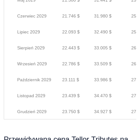
Maj 2029
21.380 $
31.441 $
25.1
Czerwiec 2029
21.746 $
31.980 $
25.5
Lipiec 2029
22.093 $
32.490 $
25.9
Sierpień 2029
22.443 $
33.005 $
26.4
Wrzesień 2029
22.786 $
33.509 $
26.8
Październik 2029
23.111 $
33.986 $
27.1
Listopad 2029
23.439 $
34.470 $
27.5
Grudzień 2029
23.750 $
34.927 $
27.9
Przewidywana cena Tellor Tributes na