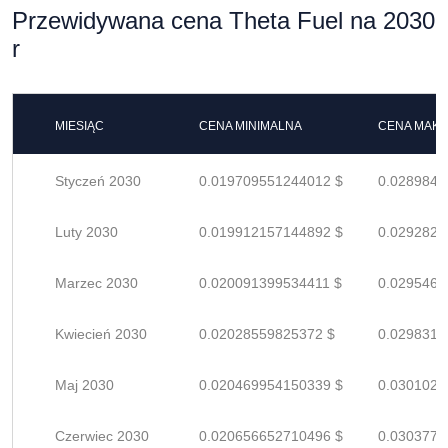
Przewidywana cena Theta Fuel na 2030
r
MIESIĄC
CENA MINIMALNA
CENA MAK
Styczeń 2030
0.019709551244012 $
0.0289846
Luty 2030
0.019912157144892 $
0.0292825
Marzec 2030
0.020091399534411 $
0.0295461
Kwiecień 2030
0.02028559825372 $
0.0298317
Maj 2030
0.020469954150339 $
0.0301028
Czerwiec 2030
0.020656652710496 $
0.0303774