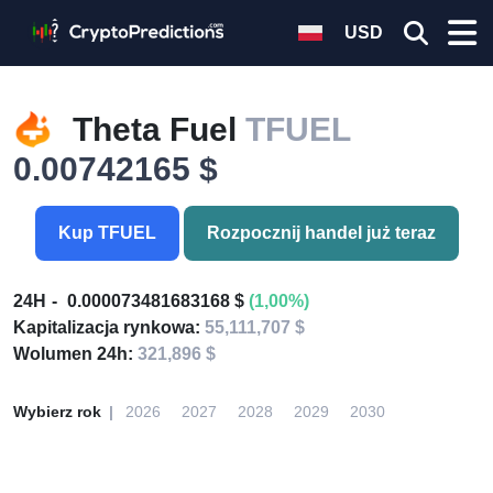
USD
Theta Fuel
TFUEL
0.00742165 $
Kup TFUEL
Rozpocznij handel już teraz
24H
0.000073481683168 $
(1,00%)
Kapitalizacja rynkowa:
55,111,707 $
Wolumen 24h:
321,896 $
Wybierz rok
2026
2027
2028
2029
2030