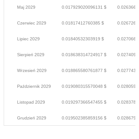
Maj 2029
0.017929020096131 $
0.0263662
Czerwiec 2029
0.01817412760385 $
0.0267266
Lipiec 2029
0.01840532303919 $
0.0270666
Sierpień 2029
0.018638314724917 $
0.0274092
Wrzesień 2029
0.018865580761877 $
0.0277435
Październik 2029
0.019080315570048 $
0.0280592
Listopad 2029
0.019297366547455 $
0.0283784
Grudzień 2029
0.019502385859156 $
0.0286799