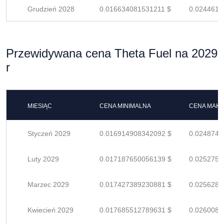
Grudzień 2028
0.016634081531211 $
0.0244618
Przewidywana cena Theta Fuel na 2029
r
MIESIĄC
CENA MINIMALNA
CENA MAK
Styczeń 2029
0.016914908342092 $
0.0248748
Luty 2029
0.017187650056139 $
0.0252759
Marzec 2029
0.017427389230881 $
0.0256285
Kwiecień 2029
0.017685512789631 $
0.0260081