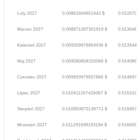
Luty 2027
0.00861604852443 $
0.0126706
Marzec 2027
0.008871307301919 $
0.0130460
Kwiecień 2027
0.009209976854936 $
0.0135440
Maj 2027
0.009580804320068 $
0.0140894
Czerwiec 2027
0.009993979557866 $
0.0146970
Lipiec 2027
0.010411267425067 $
0.0153106
Sierpień 2027
0.010850870138771 $
0.0159571
Wrzesień 2027
0.011291698193184 $
0.0166054