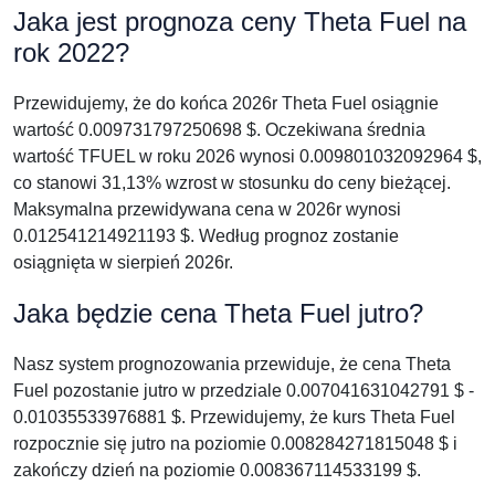
Jaka jest prognoza ceny Theta Fuel na
rok 2022?
Przewidujemy, że do końca 2026r Theta Fuel osiągnie
wartość 0.009731797250698 $. Oczekiwana średnia
wartość TFUEL w roku 2026 wynosi 0.009801032092964 $,
co stanowi 31,13% wzrost w stosunku do ceny bieżącej.
Maksymalna przewidywana cena w 2026r wynosi
0.012541214921193 $. Według prognoz zostanie
osiągnięta w sierpień 2026r.
Jaka będzie cena Theta Fuel jutro?
Nasz system prognozowania przewiduje, że cena Theta
Fuel pozostanie jutro w przedziale 0.007041631042791 $ -
0.01035533976881 $. Przewidujemy, że kurs Theta Fuel
rozpocznie się jutro na poziomie 0.008284271815048 $ i
zakończy dzień na poziomie 0.008367114533199 $.