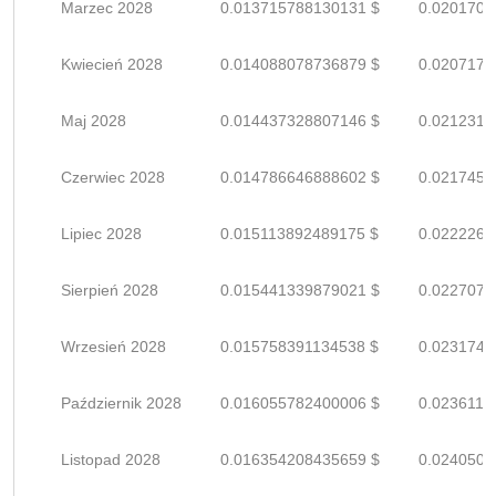
Marzec 2028
0.013715788130131 $
0.0201702
Kwiecień 2028
0.014088078736879 $
0.0207177
Maj 2028
0.014437328807146 $
0.0212313
Czerwiec 2028
0.014786646888602 $
0.0217450
Lipiec 2028
0.015113892489175 $
0.0222263
Sierpień 2028
0.015441339879021 $
0.0227078
Wrzesień 2028
0.015758391134538 $
0.0231741
Październik 2028
0.016055782400006 $
0.0236114
Listopad 2028
0.016354208435659 $
0.0240503