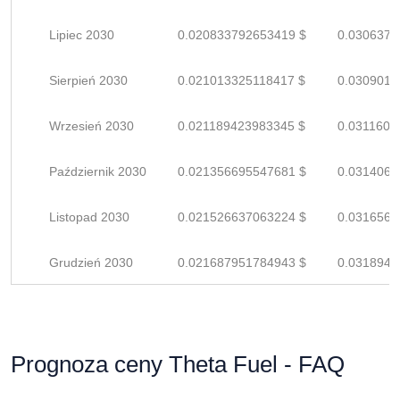
Lipiec 2030
0.020833792653419 $
0.0306379
Sierpień 2030
0.021013325118417 $
0.0309019
Wrzesień 2030
0.021189423983345 $
0.0311609
Październik 2030
0.021356695547681 $
0.0314069
Listopad 2030
0.021526637063224 $
0.0316568
Grudzień 2030
0.021687951784943 $
0.0318940
Prognoza ceny Theta Fuel - FAQ