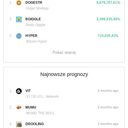
1.
DOGESTR
6,679,707,61%
Doge Strategy
2.
BGIGGLE
2,398,935,49%
Baby Giggle
3.
HYPER
715,035,43%
Bitcoin Hyper
Pokaż więcej
Najnowsze prognozy
1.
VIT
2 months ago
V.I.T.R.I.O.L. Network
2.
MUMU
2 months ago
MUMU THE BULL
3.
DROOLING
2 months ago