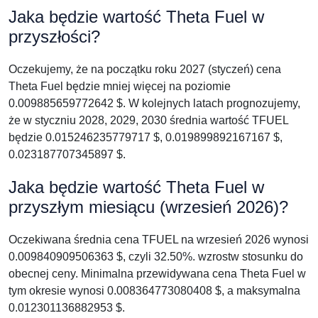
Jaka będzie wartość Theta Fuel w
przyszłości?
Oczekujemy, że na początku roku 2027 (styczeń) cena
Theta Fuel będzie mniej więcej na poziomie
0.009885659772642 $. W kolejnych latach prognozujemy,
że w styczniu 2028, 2029, 2030 średnia wartość TFUEL
będzie 0.015246235779717 $, 0.019899892167167 $,
0.023187707345897 $.
Jaka będzie wartość Theta Fuel w
przyszłym miesiącu (wrzesień 2026)?
Oczekiwana średnia cena TFUEL na wrzesień 2026 wynosi
0.009840909506363 $, czyli 32.50%. wzrostw stosunku do
obecnej ceny. Minimalna przewidywana cena Theta Fuel w
tym okresie wynosi 0.008364773080408 $, a maksymalna
0.012301136882953 $.