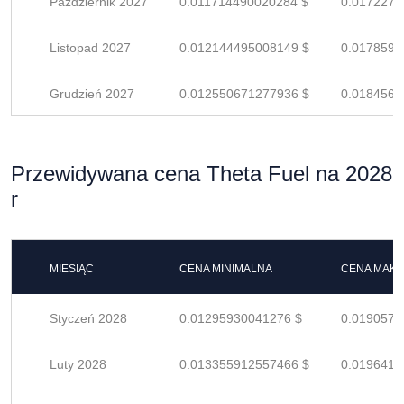
Październik 2027
0.011714490020284 $
0.0172271
Listopad 2027
0.012144495008149 $
0.0178595
Grudzień 2027
0.012550671277936 $
0.0184568
Przewidywana cena Theta Fuel na 2028
r
MIESIĄC
CENA MINIMALNA
CENA MAK
Styczeń 2028
0.01295930041276 $
0.0190577
Luty 2028
0.013355912557466 $
0.0196410