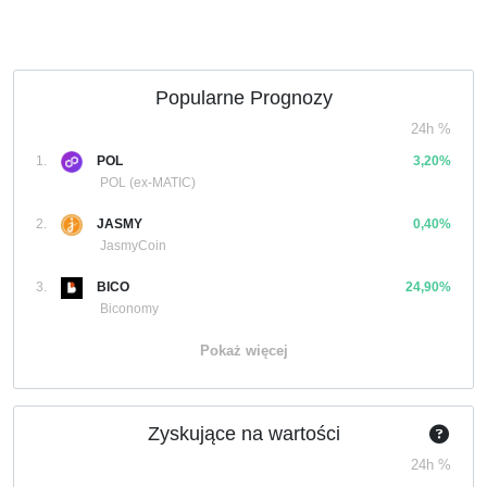
Popularne Prognozy
24h %
1.
POL
3,20%
POL (ex-MATIC)
2.
JASMY
0,40%
JasmyCoin
3.
BICO
24,90%
Biconomy
Pokaż więcej
Zyskujące na wartości
24h %