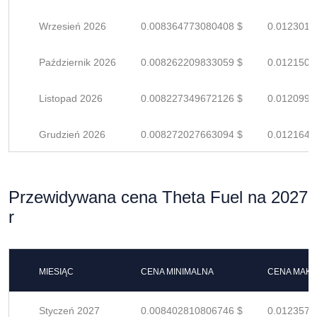
Wrzesień 2026
0.008364773080408 $
0.0123011
Październik 2026
0.008262209833059 $
0.0121503
Listopad 2026
0.008227349672126 $
0.0120990
Grudzień 2026
0.008272027663094 $
0.0121647
Przewidywana cena Theta Fuel na 2027
r
MIESIĄC
CENA MINIMALNA
CENA MAK
Styczeń 2027
0.008402810806746 $
0.0123570