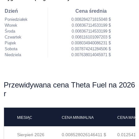
Dzień
Cena średnia
Poniedziałek
0.008284271815048 $
Wtorek
0.008367114533199 $
Środa
0.008367114533199 $
Czwartek
0.008116101097203 $
Piątek
0.008034940086231 $
Sobota
0.007874241284506 $
Niedziela
0.007638014045971 $
Przewidywana cena Theta Fuel na 2026
r
MIESIĄC
CENA MINIMALNA
CENA MAK
Sierpień 2026
0.008528026146411 $
0.0125412