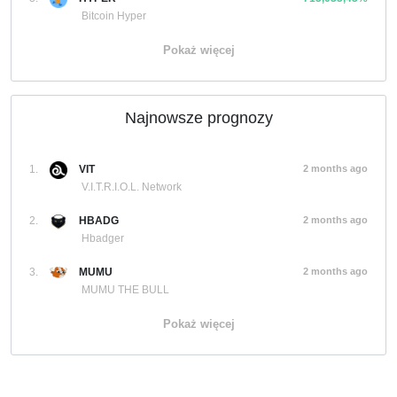
Bitcoin Hyper
Pokaż więcej
Najnowsze prognozy
1.
VIT
2 months ago
V.I.T.R.I.O.L. Network
2.
HBADG
2 months ago
Hbadger
3.
MUMU
2 months ago
MUMU THE BULL
Pokaż więcej