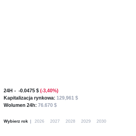
24H
-0.0475 $
(-3,40%)
Kapitalizacja rynkowa:
129,961 $
Wolumen 24h:
76.670 $
Wybierz rok
2026
2027
2028
2029
2030