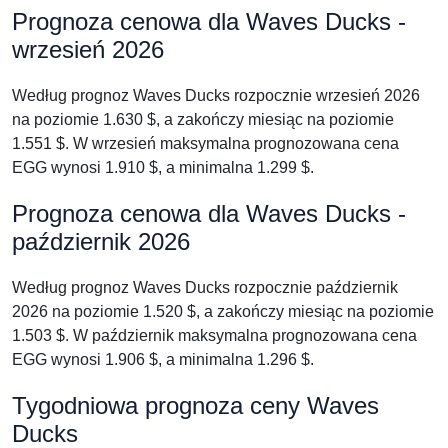
Prognoza cenowa dla Waves Ducks -
wrzesień 2026
Według prognoz Waves Ducks rozpocznie wrzesień 2026
na poziomie 1.630 $, a zakończy miesiąc na poziomie
1.551 $. W wrzesień maksymalna prognozowana cena
EGG wynosi 1.910 $, a minimalna 1.299 $.
Prognoza cenowa dla Waves Ducks -
październik 2026
Według prognoz Waves Ducks rozpocznie październik
2026 na poziomie 1.520 $, a zakończy miesiąc na poziomie
1.503 $. W październik maksymalna prognozowana cena
EGG wynosi 1.906 $, a minimalna 1.296 $.
Tygodniowa prognoza ceny Waves
Ducks