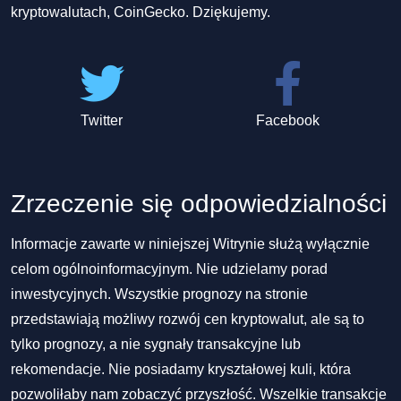
kryptowalutach, CoinGecko. Dziękujemy.
Twitter
Facebook
Zrzeczenie się odpowiedzialności
Informacje zawarte w niniejszej Witrynie służą wyłącznie
celom ogólnoinformacyjnym. Nie udzielamy porad
inwestycyjnych. Wszystkie prognozy na stronie
przedstawiają możliwy rozwój cen kryptowalut, ale są to
tylko prognozy, a nie sygnały transakcyjne lub
rekomendacje. Nie posiadamy kryształowej kuli, która
pozwoliłaby nam zobaczyć przyszłość. Wszelkie transakcje