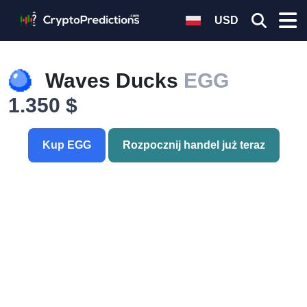
USD
Waves Ducks
EGG
1.350 $
Kup EGG
Rozpocznij handel już teraz