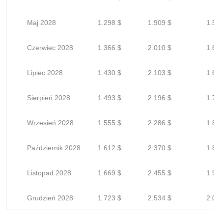
Maj 2028
1.298 $
1.909 $
1.52
Czerwiec 2028
1.366 $
2.010 $
1.60
Lipiec 2028
1.430 $
2.103 $
1.68
Sierpień 2028
1.493 $
2.196 $
1.75
Wrzesień 2028
1.555 $
2.286 $
1.82
Październik 2028
1.612 $
2.370 $
1.89
Listopad 2028
1.669 $
2.455 $
1.96
Grudzień 2028
1.723 $
2.534 $
2.02