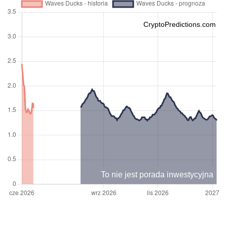
CryptoPredictions.com
To nie jest porada inwestycyjna