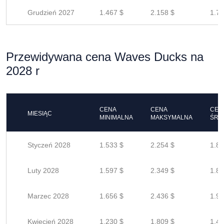
Grudzień 2027
1.467 $
2.158 $
1.72
Przewidywana cena Waves Ducks na
2028 r
CENA
CENA
CEN
MIESIĄC
MINIMALNA
MAKSYMALNA
ŚRE
Styczeń 2028
1.533 $
2.254 $
1.80
Luty 2028
1.597 $
2.349 $
1.87
Marzec 2028
1.656 $
2.436 $
1.94
Kwiecień 2028
1.230 $
1.809 $
1.44