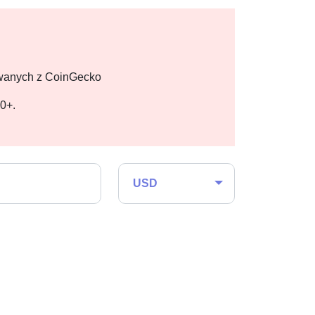
owanych z CoinGecko
00+.
USD