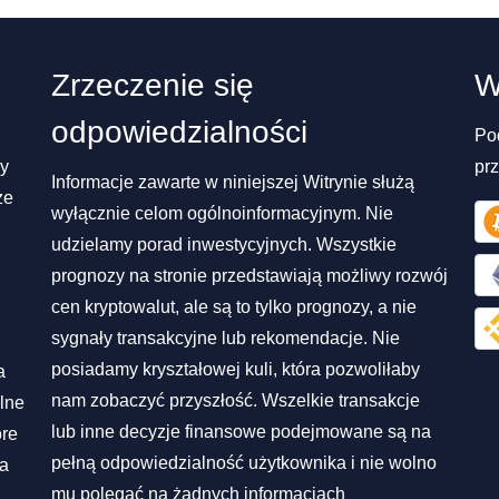
Zrzeczenie się
W
odpowiedzialności
Po
my
pr
Informacje zawarte w niniejszej Witrynie służą
ze
wyłącznie celom ogólnoinformacyjnym. Nie
udzielamy porad inwestycyjnych. Wszystkie
prognozy na stronie przedstawiają możliwy rozwój
cen kryptowalut, ale są to tylko prognozy, a nie
sygnały transakcyjne lub rekomendacje. Nie
posiadamy kryształowej kuli, która pozwoliłaby
a
nam zobaczyć przyszłość. Wszelkie transakcje
lne
lub inne decyzje finansowe podejmowane są na
óre
pełną odpowiedzialność użytkownika i nie wolno
na
mu polegać na żadnych informacjach