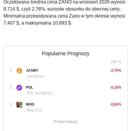
Oczekiwana średnia cena ZANO na wrzesień 2026 wynosi
8.714 $, czyli 2.76%. wzrostw stosunku do obecnej ceny.
Minimalna przewidywana cena Zano w tym okresie wynosi
7.407 $, a maksymalna 10.893 $.
Popularne Prognozy
24h %
1.
JASMY
-2,70%
JasmyCoin
2.
POL
-0,10%
POL (ex-MATIC)
3.
MOG
-0,80%
Mog Coin
Pokaż więcej