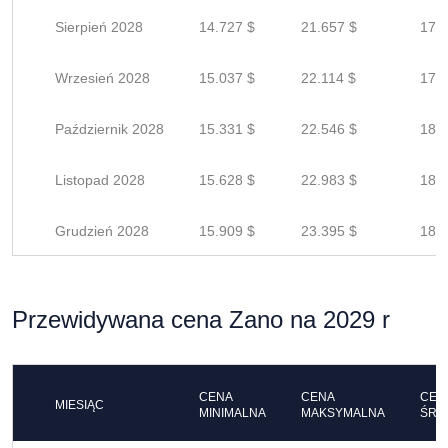
Sierpień 2028
14.727 $
21.657 $
17.3
Wrzesień 2028
15.037 $
22.114 $
17.6
Październik 2028
15.331 $
22.546 $
18.0
Listopad 2028
15.628 $
22.983 $
18.3
Grudzień 2028
15.909 $
23.395 $
18.7
Przewidywana cena Zano na 2029 r
CENA
CENA
CEN
MIESIĄC
MINIMALNA
MAKSYMALNA
ŚRE