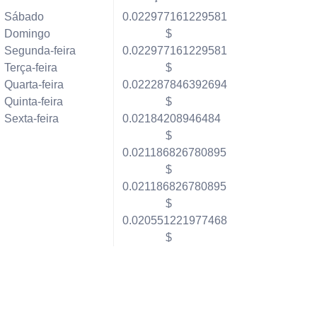
Sábado
0.022977161229581
Domingo
$
Segunda-feira
0.022977161229581
Terça-feira
$
Quarta-feira
0.022287846392694
Quinta-feira
$
Sexta-feira
0.02184208946484
$
0.021186826780895
$
0.021186826780895
$
0.020551221977468
$