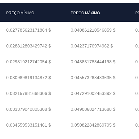
PREÇO MÍNIMO
PREÇO MÁXIMO
P
0.027785623171864 $
0.040861210546859 $
0
0.028812803429742 $
0.04237176974962 $
0
0.029819212742054 $
0.043851783444198 $
0
0.030989819134872 $
0.045573263433635 $
0
0.032157881668306 $
0.047291002453392 $
0
0.033379040805308 $
0.049086824713688 $
0
0.034559533151461 $
0.050822842869795 $
0