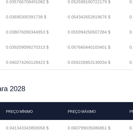
0.035766708491082 $
0.052598100722179 $
0
0.03695300391738 $
0.054342652819676 $
0
0.038076090344953 $
0.055994250507284 $
0
0.039209099270313 $
0.057660440103401 $
0
0.040274260128423 $
0.059226853130034 $
0
ara 2028
PREÇO MÍNIMO
PREÇO MÁXIMO
P
0.041343343859058 $
0.060799035086851 $
0