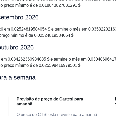
 o preço mínimo é de 0.018843827831291 $.
 setembro 2026
26 em 0.02524819584054 $ e termine o mês em 0.03532202163
 preço mínimo é de 0.02524819584054 $.
outubro 2026
6 em 0.034262360984885 $ e termine o mês em 0.030486964172
 o preço mínimo é de 0.025598416979501 $.
para a semana
Previsão de preço de Cartesi para
amanhã
O preço de CTSI está previsto para amanhã