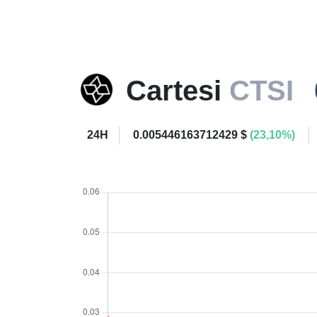
Cartesi
CTSI
24H
0.005446163712429 $
(23,10%)