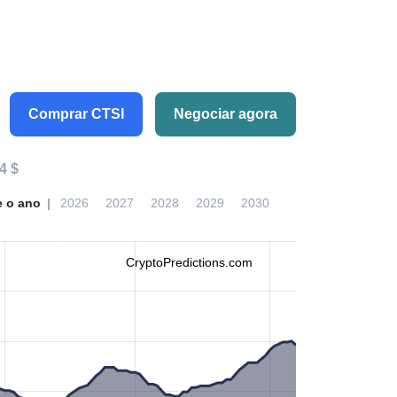
Comprar CTSI
Negociar agora
4 $
e o ano
2026
2027
2028
2029
2030
CryptoPredictions.com