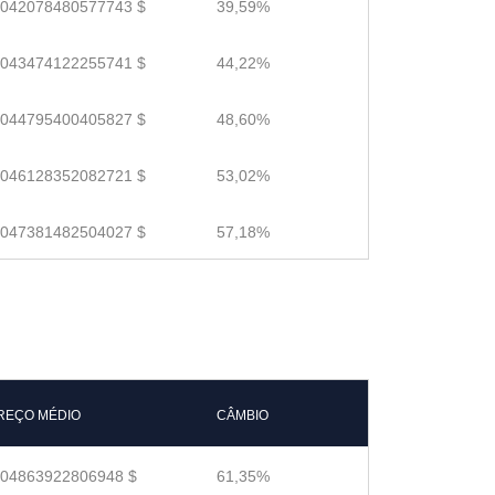
.042078480577743 $
39,59%
.043474122255741 $
44,22%
.044795400405827 $
48,60%
.046128352082721 $
53,02%
.047381482504027 $
57,18%
REÇO MÉDIO
CÂMBIO
.04863922806948 $
61,35%