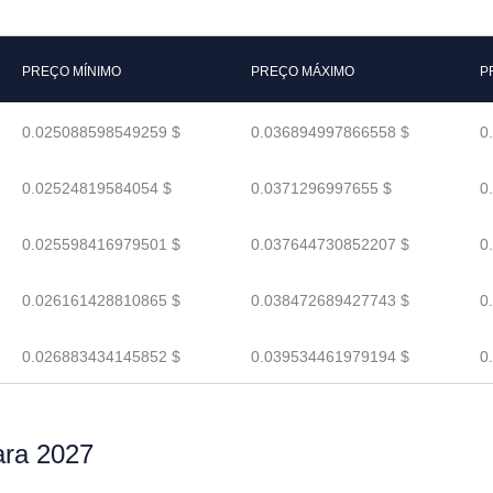
PREÇO MÍNIMO
PREÇO MÁXIMO
P
0.025088598549259 $
0.036894997866558 $
0
0.02524819584054 $
0.0371296997655 $
0
0.025598416979501 $
0.037644730852207 $
0
0.026161428810865 $
0.038472689427743 $
0
0.026883434145852 $
0.039534461979194 $
0
ara 2027