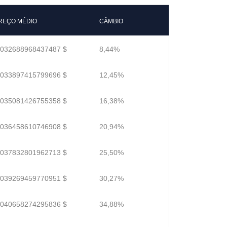
REÇO MÉDIO
CÂMBIO
.032688968437487 $
8,44%
.033897415799696 $
12,45%
.035081426755358 $
16,38%
.036458610746908 $
20,94%
.037832801962713 $
25,50%
.039269459770951 $
30,27%
.040658274295836 $
34,88%