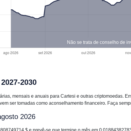
Não se trata de conselho de i
, 2027-2030
iárias, mensais e anuais para Cartesi e outras criptomoedas.
vem ser tomadas como aconselhamento financeiro. Faça sempre a
agosto 2026
808749714 $ e prevê-se que termine o mês em 0.01884382783