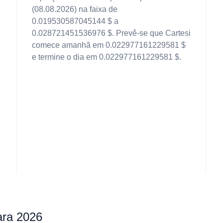
(08.08.2026) na faixa de
0.019530587045144 $ a
0.028721451536976 $. Prevê-se que Cartesi
comece amanhã em 0.022977161229581 $
e termine o dia em 0.022977161229581 $.
ara 2026