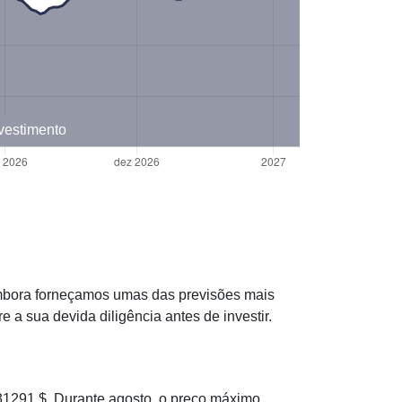
nvestimento
 Embora forneçamos umas das previsões mais
 sua devida diligência antes de investir.
1291 $. Durante agosto, o preço máximo