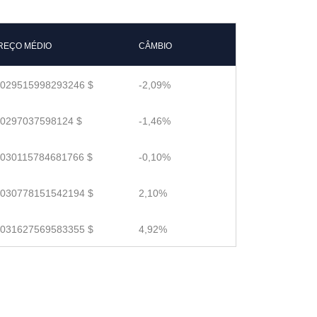
REÇO MÉDIO
CÂMBIO
.029515998293246 $
-2,09%
.0297037598124 $
-1,46%
.030115784681766 $
-0,10%
.030778151542194 $
2,10%
.031627569583355 $
4,92%