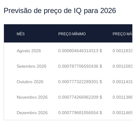
Previsão de preço de IQ para 2026
MÊS
PREÇO MÍNIMO
PREÇO MÁX
Agosto 2026
0.000804646314313 $
0.00118330
Setembro 2026
0.000787706592436 $
0.00115839
Outubro 2026
0.000777322289201 $
0.00114312
Novembro 2026
0.000774266962209 $
0.00113862
Dezembro 2026
0.000779681056554 $
0.00114658