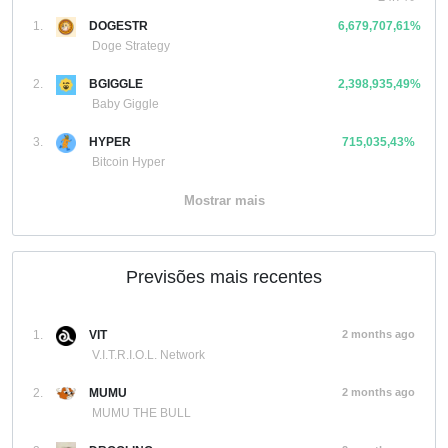
1.
DOGESTR
6,679,707,61%
Doge Strategy
2.
BGIGGLE
2,398,935,49%
Baby Giggle
3.
HYPER
715,035,43%
Bitcoin Hyper
Mostrar mais
Previsões mais recentes
1.
VIT
2 months ago
V.I.T.R.I.O.L. Network
2.
MUMU
2 months ago
MUMU THE BULL