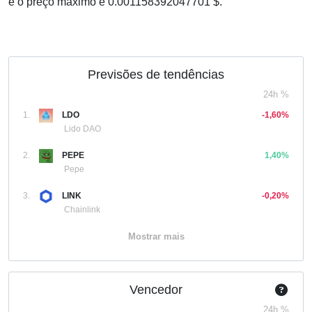
e o preço máximo é 0.001158392047701 $.
Previsões de tendências
24h %
1.
LDO
-1,60%
Lido DAO
2.
PEPE
1,40%
Pepe
3.
LINK
-0,20%
Chainlink
Mostrar mais
Vencedor
24h %