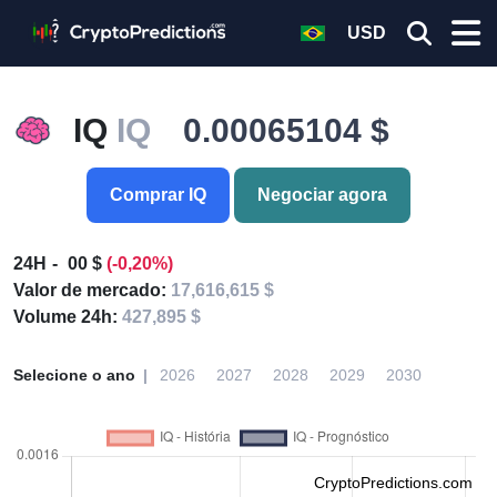
USD
IQ
IQ
0.00065104 $
Comprar IQ
Negociar agora
24H
00 $
(-0,20%)
Valor de mercado:
17,616,615 $
Volume 24h:
427,895 $
Selecione o ano
2026
2027
2028
2029
2030
CryptoPredictions.com