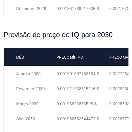
Dezembro 2029
0.001881739217836 $
0.00276726
Previsão de preço de IQ para 2030
MÊS
PREÇO MÍNIMO
PREÇO MÁX
Janeiro 2030
0.001901607758364 $
0.00279648
Fevereiro 2030
0.001921038515216 $
0.00282505
Março 2030
0.00193822833598 $
0.00285033
Abril 2030
0.001956852344472 $
0.00287772