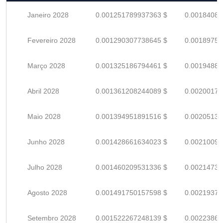
Janeiro 2028
0.001251789937363 $
0.00184086
Fevereiro 2028
0.001290307738645 $
0.00189751
Março 2028
0.001325186794461 $
0.00194880
Abril 2028
0.001361208244089 $
0.00200177
Maio 2028
0.001394951891516 $
0.00205139
Junho 2028
0.001428661634023 $
0.00210097
Julho 2028
0.001460209531336 $
0.00214736
Agosto 2028
0.001491750157598 $
0.00219375
Setembro 2028
0.001522267248139 $
0.00223862