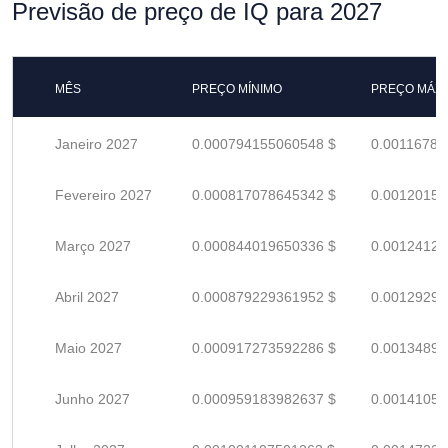
Previsão de preço de IQ para 2027
MÊS
PREÇO MÍNIMO
PREÇO MÁX
Janeiro 2027
0.000794155060548 $
0.00116787
Fevereiro 2027
0.000817078645342 $
0.00120158
Março 2027
0.000844019650336 $
0.00124120
Abril 2027
0.000879229361952 $
0.00129298
Maio 2027
0.000917273592286 $
0.00134893
Junho 2027
0.000959183982637 $
0.00141056