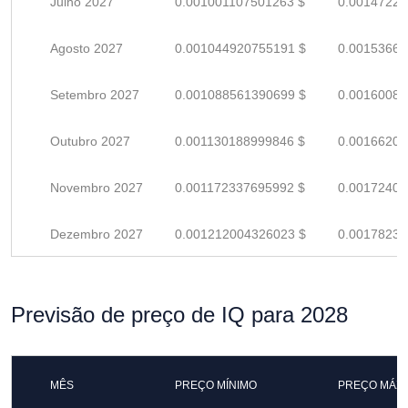
Julho 2027
0.001001107501263 $
0.00147221
Agosto 2027
0.001044920755191 $
0.00153664
Setembro 2027
0.001088561390699 $
0.00160082
Outubro 2027
0.001130188999846 $
0.00166204
Novembro 2027
0.001172337695992 $
0.00172402
Dezembro 2027
0.001212004326023 $
0.00178235
Previsão de preço de IQ para 2028
MÊS
PREÇO MÍNIMO
PREÇO MÁX