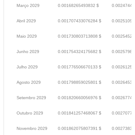
Março 2029
0.00168265493832 $
0.00247449
Abril 2029
0.001707433076284 $
0.00251093
Maio 2029
0.001730803713808 $
0.00254529
Junho 2029
0.001754324175682 $
0.00257988
Julho 2029
0.001776506670133 $
0.00261250
Agosto 2029
0.001798859025801 $
0.00264538
Setembro 2029
0.001820660056976 $
0.00267744
Outubro 2029
0.001841257468067 $
0.00270773
Novembro 2029
0.001862075807391 $
0.00273834