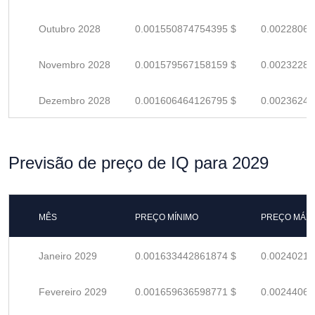
Outubro 2028
0.001550874754395 $
0.00228069
Novembro 2028
0.001579567158159 $
0.00232289
Dezembro 2028
0.001606464126795 $
0.00236244
Previsão de preço de IQ para 2029
MÊS
PREÇO MÍNIMO
PREÇO MÁX
Janeiro 2029
0.001633442861874 $
0.00240212
Fevereiro 2029
0.001659636598771 $
0.00244064