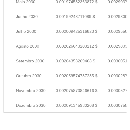
Maio 2030
0.001974532363872 $
0.00290372
Junho 2030
0.00199243711089 $
0.00293005
Julho 2030
0.002009425316823 $
0.00295503
Agosto 2030
0.002026643203212 $
0.00298035
Setembro 2030
0.00204353209468 $
0.00300519
Outubro 2030
0.002059574737235 $
0.00302878
Novembro 2030
0.002075873846616 $
0.00305275
Dezembro 2030
0.002091345980208 $
0.00307550