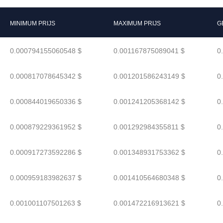
MINIMUM PRIJS
MAXIMUM PRIJS
G
0.000794155060548 $
0.001167875089041 $
0
0.000817078645342 $
0.001201586243149 $
0
0.000844019650336 $
0.001241205368142 $
0
0.000879229361952 $
0.001292984355811 $
0
0.000917273592286 $
0.001348931753362 $
0
0.000959183982637 $
0.001410564680348 $
0
0.001001107501263 $
0.001472216913621 $
0