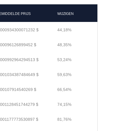
EMIDDELDE PRIJS
WIJZIGEN
.000934300071232 $
44,18%
.00096126899452 $
48,35%
.000992964294513 $
53,24%
.001034387484649 $
59,63%
.00107914540269 $
66,54%
.001128451744279 $
74,15%
.001177773530897 $
81,76%