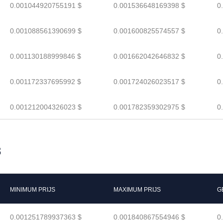
0.001044920755191 $
0.001536648169398 $
0
0.001088561390699 $
0.001600825574557 $
0
0.001130188999846 $
0.001662042646832 $
0
0.001172337695992 $
0.001724026023517 $
0
0.001212004326023 $
0.001782359302975 $
0
8
MINIMUM PRIJS
MAXIMUM PRIJS
G
0.001251789937363 $
0.001840867554946 $
0