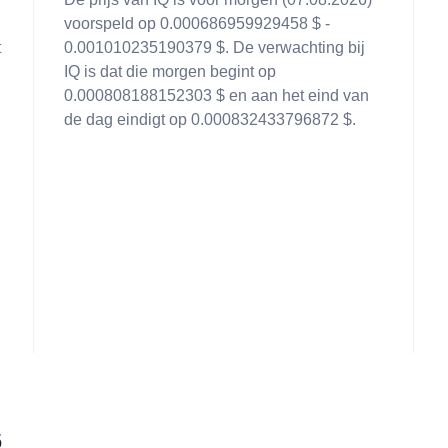
voorspeld op 0.000686959929458 $ -
t
0.001010235190379 $. De verwachting bij
IQ is dat die morgen begint op
0.000808188152303 $ en aan het eind van
de dag eindigt op 0.000832433796872 $.
6