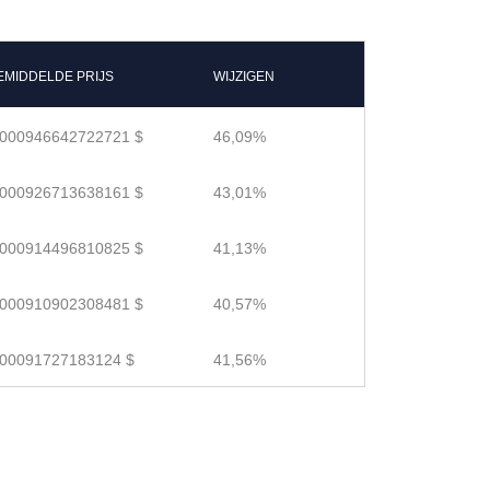
EMIDDELDE PRIJS
WIJZIGEN
.000946642722721 $
46,09%
.000926713638161 $
43,01%
.000914496810825 $
41,13%
.000910902308481 $
40,57%
.00091727183124 $
41,56%