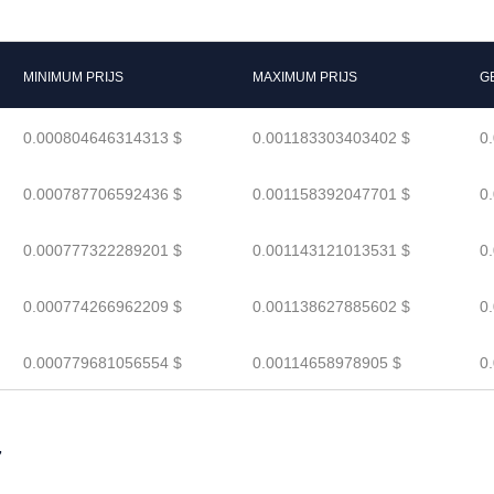
MINIMUM PRIJS
MAXIMUM PRIJS
G
0.000804646314313 $
0.001183303403402 $
0
0.000787706592436 $
0.001158392047701 $
0
0.000777322289201 $
0.001143121013531 $
0
0.000774266962209 $
0.001138627885602 $
0
0.000779681056554 $
0.00114658978905 $
0
7