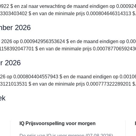
22 $ en zal naar verwachting de maand eindigen op 0.0009244
183303403402 $ en van de minimale prijs 0.000804646314313 $
ember 2026
er 2026 op 0.000942956353624 $ en de maand eindigen op 0.00
001158392047701 $ en van de minimale prijs 0.00078770659243
er 2026
2026 op 0.000804404557943 $ en de maand eindigen op 0.00106
143121013531 $ en van de minimale prijs 0.000777322289201 $
ek
IQ Prijsvoorspelling voor morgen
De prijs van IQ is voor morgen (07.08.2026)