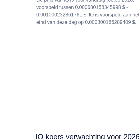
voorspeld tussen 0.000680158345998 $ -
0.001000232861761 $. IQ is voorspeld aan he
eind van deze dag op 0.000800186289409 $.
IQ koers verwachting voor 202