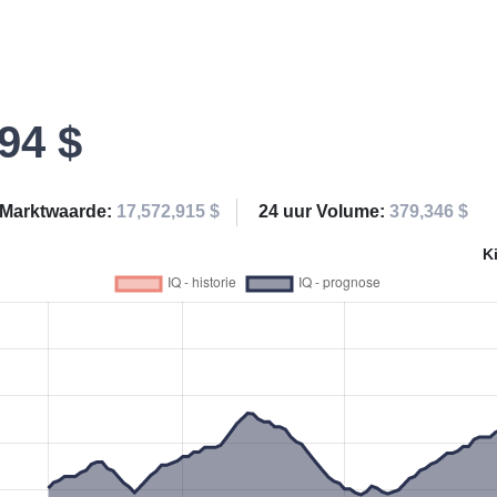
94 $
Marktwaarde:
17,572,915 $
24 uur Volume:
379,346 $
K