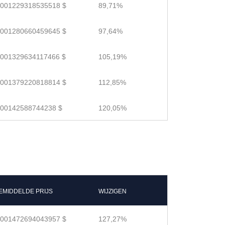
.001229318535518 $
89,71%
.001280660459645 $
97,64%
.001329634117466 $
105,19%
.001379220818814 $
112,85%
.00142588744238 $
120,05%
EMIDDELDE PRIJS
WIJZIGEN
.001472694043957 $
127,27%