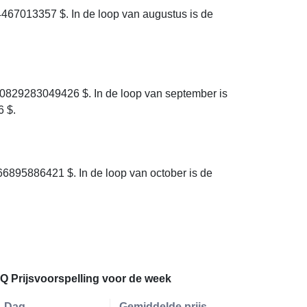
67013357 $. In de loop van augustus is de
.
0829283049426 $. In de loop van september is
6 $.
6895886421 $. In de loop van october is de
.
IQ Prijsvoorspelling voor de week
Dag
Gemiddelde prijs