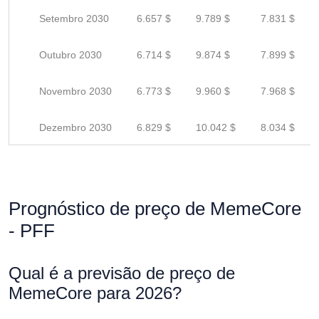
Setembro 2030
6.657 $
9.789 $
7.831 $
Outubro 2030
6.714 $
9.874 $
7.899 $
Novembro 2030
6.773 $
9.960 $
7.968 $
Dezembro 2030
6.829 $
10.042 $
8.034 $
Prognóstico de preço de MemeCore
- PFF
Qual é a previsão de preço de
MemeCore para 2026?