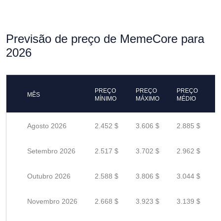
Previsão de preço de MemeCore para
2026
PREÇO
PREÇO
PREÇO
MÊS
MÍNIMO
MÁXIMO
MÉDIO
Agosto 2026
2.452 $
3.606 $
2.885 $
Setembro 2026
2.517 $
3.702 $
2.962 $
Outubro 2026
2.588 $
3.806 $
3.044 $
Novembro 2026
2.668 $
3.923 $
3.139 $