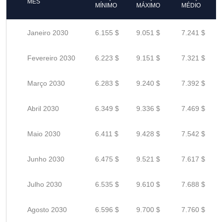
MÊS
MÍNIMO
MÁXIMO
MÉDIO
Janeiro 2030
6.155 $
9.051 $
7.241 $
Fevereiro 2030
6.223 $
9.151 $
7.321 $
Março 2030
6.283 $
9.240 $
7.392 $
Abril 2030
6.349 $
9.336 $
7.469 $
Maio 2030
6.411 $
9.428 $
7.542 $
Junho 2030
6.475 $
9.521 $
7.617 $
Julho 2030
6.535 $
9.610 $
7.688 $
Agosto 2030
6.596 $
9.700 $
7.760 $