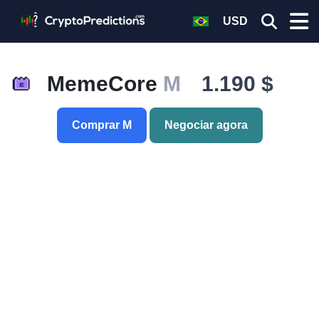
USD
MemeCore
M
1.190 $
Comprar M
Negociar agora