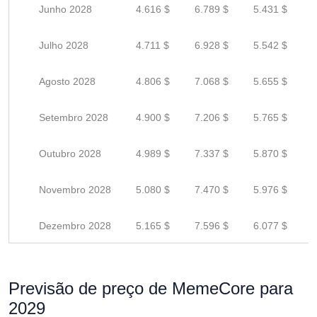
Junho 2028
4.616 $
6.789 $
5.431 $
Julho 2028
4.711 $
6.928 $
5.542 $
Agosto 2028
4.806 $
7.068 $
5.655 $
Setembro 2028
4.900 $
7.206 $
5.765 $
Outubro 2028
4.989 $
7.337 $
5.870 $
Novembro 2028
5.080 $
7.470 $
5.976 $
Dezembro 2028
5.165 $
7.596 $
6.077 $
Previsão de preço de MemeCore para
2029