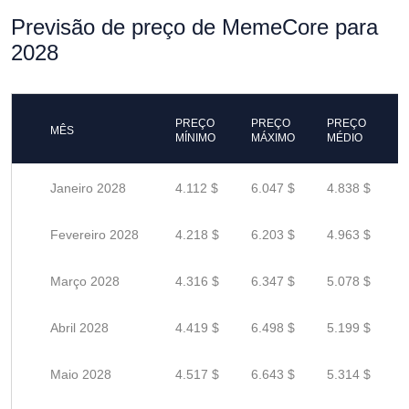
Previsão de preço de MemeCore para
2028
PREÇO
PREÇO
PREÇO
MÊS
MÍNIMO
MÁXIMO
MÉDIO
Janeiro 2028
4.112 $
6.047 $
4.838 $
Fevereiro 2028
4.218 $
6.203 $
4.963 $
Março 2028
4.316 $
6.347 $
5.078 $
Abril 2028
4.419 $
6.498 $
5.199 $
Maio 2028
4.517 $
6.643 $
5.314 $