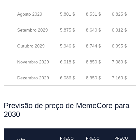
Agosto 2029
5.801 $
8.531 $
6.825 $
Setembro 2029
5.875 $
8.640 $
6.912 $
Outubro 2029
5.946 $
8.744 $
6.995 $
Novembro 2029
6.018 $
8.850 $
7.080 $
Dezembro 2029
6.086 $
8.950 $
7.160 $
Previsão de preço de MemeCore para
2030
PREÇO
PREÇO
PREÇO