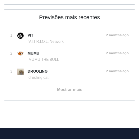
Previsões mais recentes
1.
VIT
2 months ago
V.I.T.R.I.O.L. Network
2.
MUMU
2 months ago
MUMU THE BULL
3.
DROOLING
2 months ago
drooling cat
Mostrar mais