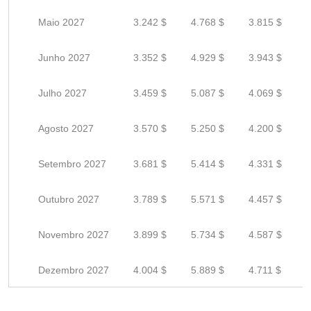
Maio 2027
3.242 $
4.768 $
3.815 $
Junho 2027
3.352 $
4.929 $
3.943 $
Julho 2027
3.459 $
5.087 $
4.069 $
Agosto 2027
3.570 $
5.250 $
4.200 $
Setembro 2027
3.681 $
5.414 $
4.331 $
Outubro 2027
3.789 $
5.571 $
4.457 $
Novembro 2027
3.899 $
5.734 $
4.587 $
Dezembro 2027
4.004 $
5.889 $
4.711 $