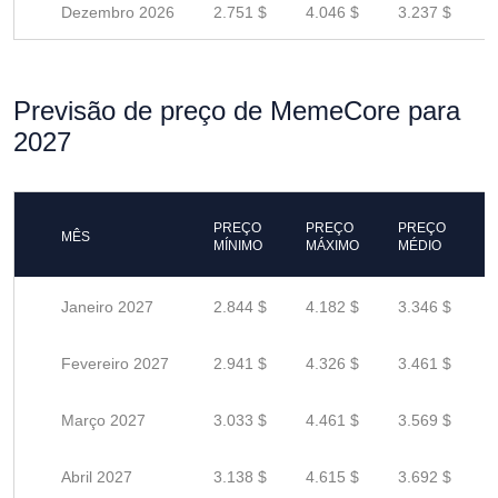
Dezembro 2026
2.751 $
4.046 $
3.237 $
Previsão de preço de MemeCore para
2027
PREÇO
PREÇO
PREÇO
MÊS
MÍNIMO
MÁXIMO
MÉDIO
Janeiro 2027
2.844 $
4.182 $
3.346 $
Fevereiro 2027
2.941 $
4.326 $
3.461 $
Março 2027
3.033 $
4.461 $
3.569 $
Abril 2027
3.138 $
4.615 $
3.692 $