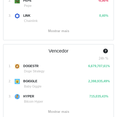
2.
PEPE
-0,50%
Pepe
3.
LINK
0,40%
Chainlink
Mostrar mais
Vencedor
24h %
1.
DOGESTR
6,679,707,61%
Doge Strategy
2.
BGIGGLE
2,398,935,49%
Baby Giggle
3.
HYPER
715,035,43%
Bitcoin Hyper
Mostrar mais