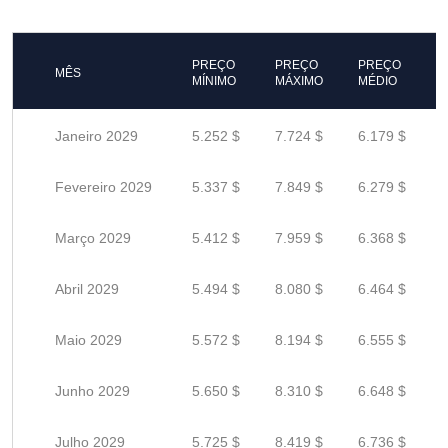
PREÇO
PREÇO
PREÇO
MÊS
MÍNIMO
MÁXIMO
MÉDIO
Janeiro 2029
5.252 $
7.724 $
6.179 $
Fevereiro 2029
5.337 $
7.849 $
6.279 $
Março 2029
5.412 $
7.959 $
6.368 $
Abril 2029
5.494 $
8.080 $
6.464 $
Maio 2029
5.572 $
8.194 $
6.555 $
Junho 2029
5.650 $
8.310 $
6.648 $
Julho 2029
5.725 $
8.419 $
6.736 $