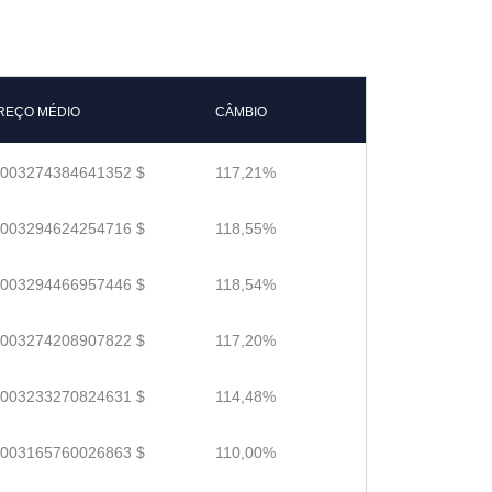
REÇO MÉDIO
CÂMBIO
.003274384641352 $
117,21%
.003294624254716 $
118,55%
.003294466957446 $
118,54%
.003274208907822 $
117,20%
.003233270824631 $
114,48%
.003165760026863 $
110,00%