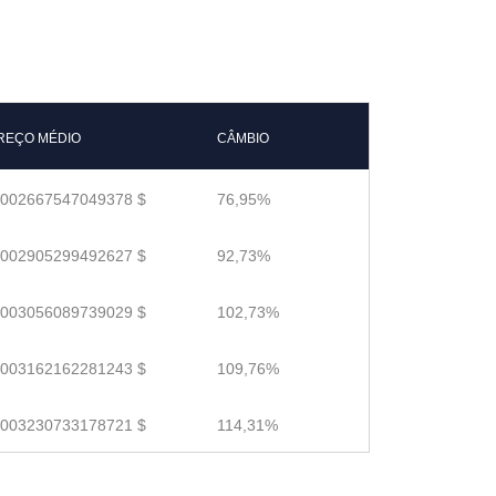
REÇO MÉDIO
CÂMBIO
.002667547049378 $
76,95%
.002905299492627 $
92,73%
.003056089739029 $
102,73%
.003162162281243 $
109,76%
.003230733178721 $
114,31%