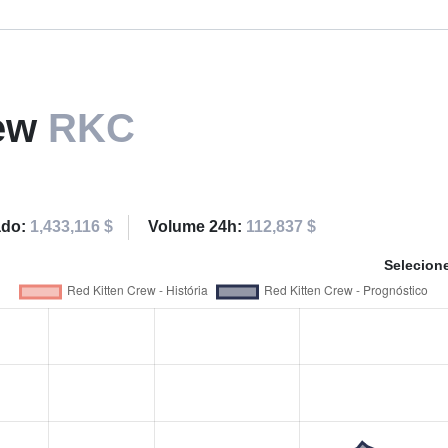
rew
RKC
ado:
1,433,116 $
Volume 24h:
112,837 $
Selecion