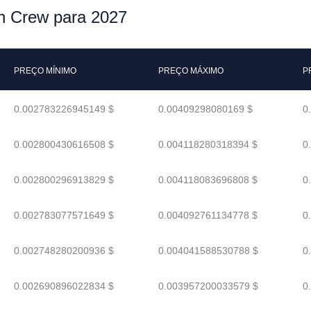
en Crew para 2027
PREÇO MÍNIMO
PREÇO MÁXIMO
P
0.002783226945149 $
0.00409298080169 $
0
0.002800430616508 $
0.004118280318394 $
0
0.002800296913829 $
0.004118083696808 $
0
0.002783077571649 $
0.004092761134778 $
0
0.002748280200936 $
0.004041588530788 $
0
0.002690896022834 $
0.003957200033579 $
0