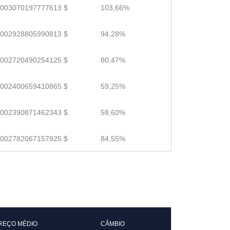
.003070197777613 $
103,66%
.002928805990813 $
94,28%
.002720490254125 $
80,47%
.002400659410865 $
59,25%
.002390871462343 $
58,60%
.002782067157925 $
84,55%
REÇO MÉDIO
CÂMBIO