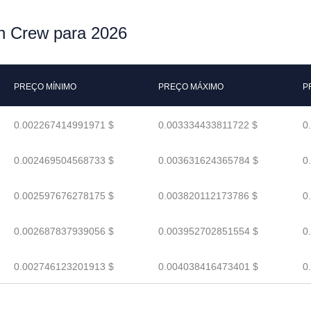
en Crew para 2026
PREÇO MÍNIMO
PREÇO MÁXIMO
P
0.002267414991971 $
0.003334433811722 $
0
0.002469504568733 $
0.003631624365784 $
0
0.002597676278175 $
0.003820112173786 $
0
0.002687837939056 $
0.003952702851554 $
0
0.002746123201913 $
0.004038416473401 $
0