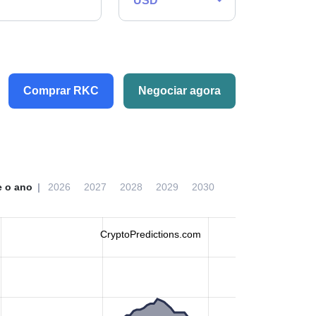
USD
Comprar RKC
Negociar agora
e o ano
2026
2027
2028
2029
2030
CryptoPredictions.com