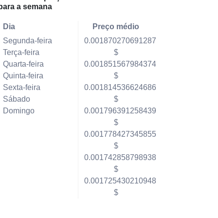
para a semana
Dia
Preço médio
Segunda-feira
0.001870270691287
Terça-feira
$
Quarta-feira
0.001851567984374
Quinta-feira
$
Sexta-feira
0.001814536624686
Sábado
$
Domingo
0.001796391258439
$
0.001778427345855
$
0.001742858798938
$
0.001725430210948
$