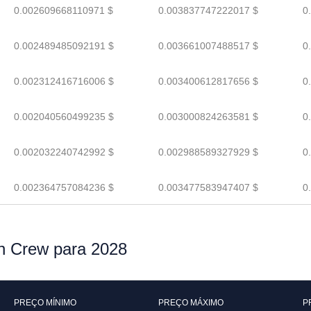
0.002609668110971 $
0.003837747222017 $
0
0.002489485092191 $
0.003661007488517 $
0
0.002312416716006 $
0.003400612817656 $
0
0.002040560499235 $
0.003000824263581 $
0
0.002032240742992 $
0.002988589327929 $
0
0.002364757084236 $
0.003477583947407 $
0
en Crew para 2028
PREÇO MÍNIMO
PREÇO MÁXIMO
P