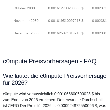
Oktober 2030
0.001612700230833 $
0.0023716
November 2030
0.001619510097213 $
0.0023816
Dezember 2030
0.001625974019216 $
0.0023911
c0mpute Preisvorhersagen - FAQ
Wie lautet die c0mpute Preisvorhersage
für 2026?
c0mpute wird voraussichtlich 0.001066600590023 $ bis
zum Ende von 2026 erreichen. Der erwartete Durchschnitt
ist ZERO Der Preis für 2026 ist 0.000924872550096 $, was