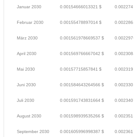
Januar 2030
0.00154666013321 $
0.0022745
Februar 2030
0.00155478897014 $
0.0022864
März 2030
0.001561978669537 $
0.0022970
April 2030
0.001569766667042 $
0.0023084
Mai 2030
0.00157715857841 $
0.0023193
Juni 2030
0.001584643264566 $
0.0023303
Juli 2030
0.001591743831664 $
0.0023407
August 2030
0.001598939535266 $
0.0023513
September 2030
0.001605996998387 $
0.0023617