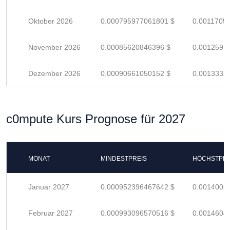
Oktober 2026
0.000795977061801 $
0.0011705
November 2026
0.00085620846396 $
0.0012591
Dezember 2026
0.00090661050152 $
0.0013332
c0mpute Kurs Prognose für 2027
MONAT
MINDESTPREIS
HÖCHSTPRE
Januar 2027
0.000952396467642 $
0.0014005
Februar 2027
0.000993096570516 $
0.0014604