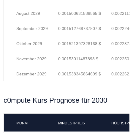
August 2029
0.001503631588865 $
0.0022112
September 2029
0.001512768737807 $
0.0022246
Oktober 2029
0.001521397328168 $
0.0022373
November 2029
0.00153011487898 $
0.0022501
Dezember 2029
0.001538345864699 $
0.0022622
c0mpute Kurs Prognose für 2030
MONAT
MINDESTPREIS
HÖCHSTPRE