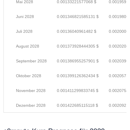
Mai 2028
0.00133221577068 $
0.0019591
Juni 2028
0.001346821585131 $
0.0019806
Juli 2028
0.00136040961482 $
0.0020006
August 2028
0.001373928444305 $
0.0020204
September 2028
0.001386955257901 $
0.0020396
Oktober 2028
0.001399126362434 $
0.0020575
November 2028
0.001411299833745 $
0.0020754
Dezember 2028
0.001422685115118 $
0.0020921