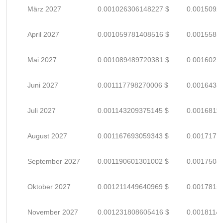
März 2027
0.001026306148227 $
0.0015092
April 2027
0.001059781408516 $
0.0015585
Mai 2027
0.001089489720381 $
0.0016021
Juni 2027
0.001117798270006 $
0.0016438
Juli 2027
0.001143209375145 $
0.0016811
August 2027
0.001167693059343 $
0.0017171
September 2027
0.001190601301002 $
0.0017508
Oktober 2027
0.001211449640969 $
0.0017815
November 2027
0.001231808605416 $
0.0018114