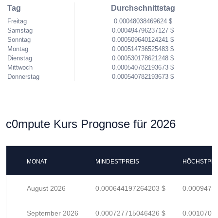
Tag
Durchschnittstag
Freitag
0.00048038469624 $
Samstag
0.000494796237127 $
Sonntag
0.000509640124241 $
Montag
0.000514736525483 $
Dienstag
0.000530178621248 $
Mittwoch
0.000540782193673 $
Donnerstag
0.000540782193673 $
c0mpute Kurs Prognose für 2026
MONAT
MINDESTPREIS
HÖCHSTPRE
August 2026
0.000644197264203 $
0.0009473
September 2026
0.000727715046426 $
0.0010701