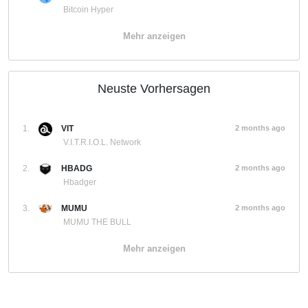
Bitcoin Hyper
Mehr anzeigen
Neuste Vorhersagen
1.
VIT
2 months ago
V.I.T.R.I.O.L. Network
2.
HBADG
2 months ago
Hbadger
3.
MUMU
2 months ago
MUMU THE BULL
Mehr anzeigen