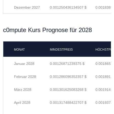
Dezember 2027
0.001250436134507 $
0.0018388
c0mpute Kurs Prognose für 2028
MONAT
MINDESTPREIS
HÖCHSTPRE
Januar 2028
0.00126871239375 $
0.0018657
Februar 2028
0.001286096352357 $
0.0018913
März 2028
0.001301625083268 $
0.0019141
April 2028
0.001317488422707 $
0.0019374