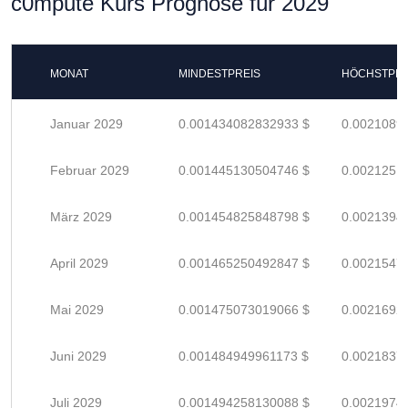
c0mpute Kurs Prognose für 2029
MONAT
MINDESTPREIS
HÖCHSTPRE
Januar 2029
0.001434082832933 $
0.0021089
Februar 2029
0.001445130504746 $
0.0021251
März 2029
0.001454825848798 $
0.0021394
April 2029
0.001465250492847 $
0.0021547
Mai 2029
0.001475073019066 $
0.0021692
Juni 2029
0.001484949961173 $
0.0021837
Juli 2029
0.001494258130088 $
0.0021974