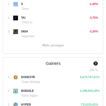
1.
S
-1,40%
Sonic
2.
TAI
-3,70%
TARS AI
3.
GIGA
-3,30%
Gigachad
Mehr anzeigen
Gainers
24h %
1.
DOGESTR
6,679,707,61%
Doge Strategy
2.
BGIGGLE
2,398,935,49%
Baby Giggle
3.
HYPER
715,035,43%