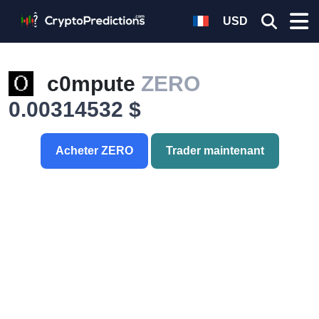
USD
c0mpute
ZERO
0.00314532 $
Acheter ZERO
Trader maintenant