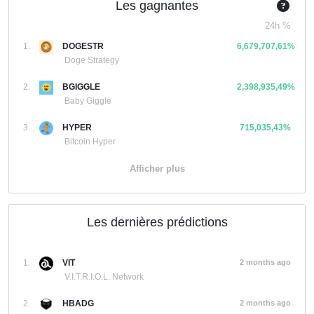
Les gagnantes
24h %
1.
DOGESTR
6,679,707,61%
Doge Strategy
2.
BGIGGLE
2,398,935,49%
Baby Giggle
3.
HYPER
715,035,43%
Bitcoin Hyper
Afficher plus
Les dernières prédictions
1.
VIT
2 months ago
V.I.T.R.I.O.L. Network
2.
HBADG
2 months ago