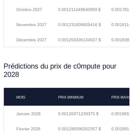
Octobre 2027
0.001211449640969 $
0.0017815
Novembre 2027
0.001231808605416 $
0.0018114
Décembre 2027
0.001250436134507 $
0.0018388
Prédictions du prix de c0mpute pour
2028
MOIS
PRIX MINIMUM
PRIX MAXI
Janvier 2028
0.00126871239375 $
0.0018657
Février 2028
0.001286096352357 $
0.0018913