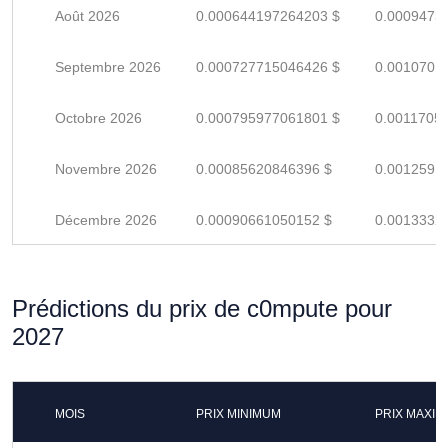
Août 2026
0.000644197264203 $
0.0009473
Septembre 2026
0.000727715046426 $
0.0010701
Octobre 2026
0.000795977061801 $
0.0011705
Novembre 2026
0.00085620846396 $
0.0012591
Décembre 2026
0.00090661050152 $
0.0013332
Prédictions du prix de c0mpute pour
2027
MOIS
PRIX MINIMUM
PRIX MAXI