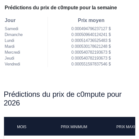
Prédictions du prix de c0mpute pour la semaine
Jour
Prix moyen
Samedi
0.000494796237127 $
Dimanche
0.000509640124241 $
Lundi
0.000514736525483 $
Mardi
0.000530178621248 $
Mercredi
0.000540782193673 $
Jeudi
0.000540782193673 $
Vendredi
0.000551597837546 $
Prédictions du prix de c0mpute pour
2026
MOIS
PRIX MINIMUM
PRIX MAXI