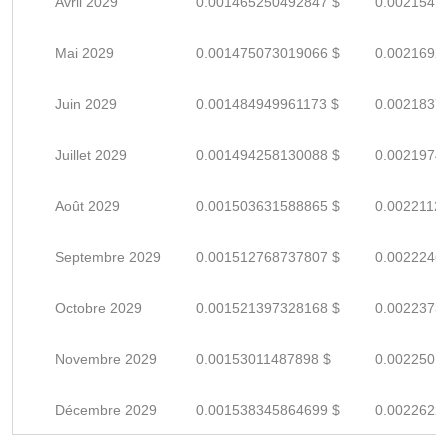
Avril 2029
0.001465250492847 $
0.0021547
Mai 2029
0.001475073019066 $
0.0021692
Juin 2029
0.001484949961173 $
0.0021837
Juillet 2029
0.001494258130088 $
0.0021974
Août 2029
0.001503631588865 $
0.0022112
Septembre 2029
0.001512768737807 $
0.0022246
Octobre 2029
0.001521397328168 $
0.0022373
Novembre 2029
0.00153011487898 $
0.0022501
Décembre 2029
0.001538345864699 $
0.0022622