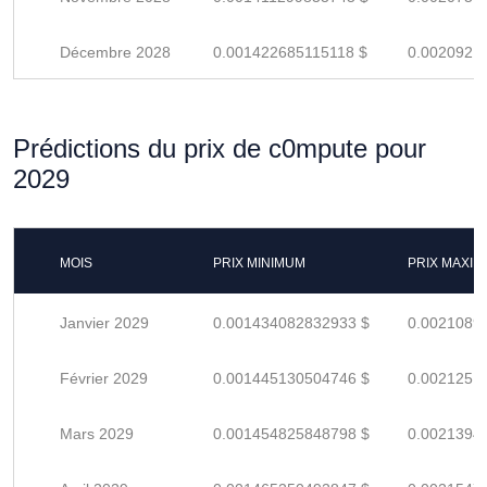
Décembre 2028
0.001422685115118 $
0.0020921
Prédictions du prix de c0mpute pour
2029
MOIS
PRIX MINIMUM
PRIX MAXI
Janvier 2029
0.001434082832933 $
0.0021089
Février 2029
0.001445130504746 $
0.0021251
Mars 2029
0.001454825848798 $
0.0021394