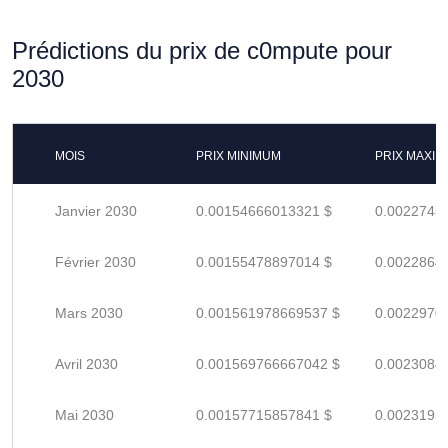
Prédictions du prix de c0mpute pour
2030
MOIS
PRIX MINIMUM
PRIX MAXI
Janvier 2030
0.00154666013321 $
0.0022745
Février 2030
0.00155478897014 $
0.0022864
Mars 2030
0.001561978669537 $
0.0022970
Avril 2030
0.001569766667042 $
0.0023084
Mai 2030
0.00157715857841 $
0.0023193