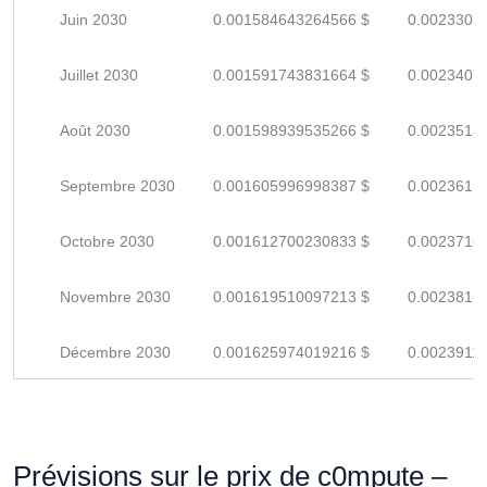
Juin 2030
0.001584643264566 $
0.0023303
Juillet 2030
0.001591743831664 $
0.0023407
Août 2030
0.001598939535266 $
0.0023513
Septembre 2030
0.001605996998387 $
0.0023617
Octobre 2030
0.001612700230833 $
0.0023716
Novembre 2030
0.001619510097213 $
0.0023816
Décembre 2030
0.001625974019216 $
0.0023911
Prévisions sur le prix de c0mpute –