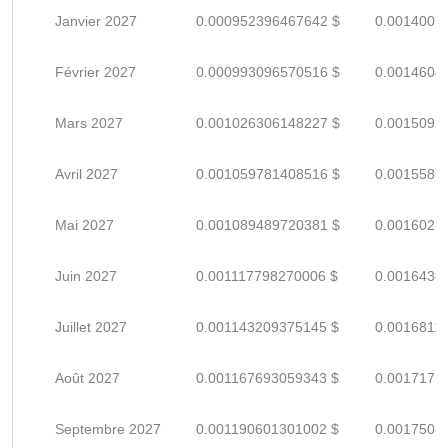
Janvier 2027
0.000952396467642 $
0.0014005
Février 2027
0.000993096570516 $
0.0014604
Mars 2027
0.001026306148227 $
0.0015092
Avril 2027
0.001059781408516 $
0.0015585
Mai 2027
0.001089489720381 $
0.0016021
Juin 2027
0.001117798270006 $
0.0016438
Juillet 2027
0.001143209375145 $
0.0016811
Août 2027
0.001167693059343 $
0.0017171
Septembre 2027
0.001190601301002 $
0.0017508