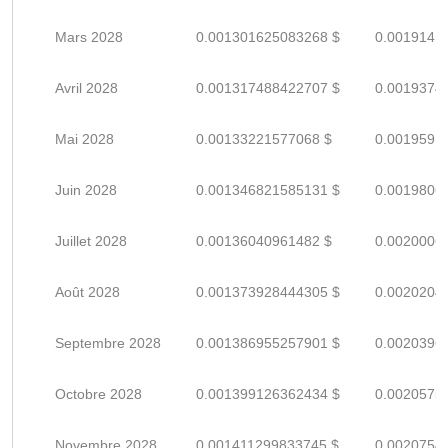
Mars 2028
0.001301625083268 $
0.0019141
Avril 2028
0.001317488422707 $
0.0019374
Mai 2028
0.00133221577068 $
0.0019591
Juin 2028
0.001346821585131 $
0.0019806
Juillet 2028
0.00136040961482 $
0.0020006
Août 2028
0.001373928444305 $
0.0020204
Septembre 2028
0.001386955257901 $
0.0020396
Octobre 2028
0.001399126362434 $
0.0020575
Novembre 2028
0.001411299833745 $
0.0020754