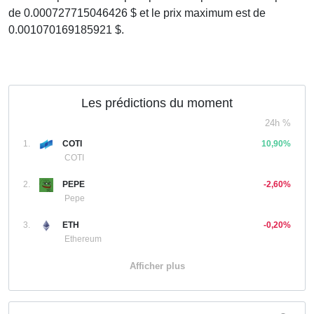
de 0.000727715046426 $ et le prix maximum est de
0.001070169185921 $.
Les prédictions du moment
24h %
1.
COTI
10,90%
COTI
2.
PEPE
-2,60%
Pepe
3.
ETH
-0,20%
Ethereum
Afficher plus