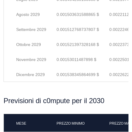
Agosto 2029
0.001503631588865 $
0.00221122
Settembre 2029
0.001512768737807 $
0.00222465
Ottobre 2029
0.001521397328168 $
0.00223734
Novembre 2029
0.00153011487898 $
0.00225016
Dicembre 2029
0.001538345864699 $
0.00226227
Previsioni di c0mpute per il 2030
MESE
PREZZO MINIMO
PREZZO MAS