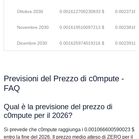
Ottobre 2030
0.001612700230833 $
0.00237161
Novembre 2030
0.001619510097213 $
0.00238163
Dicembre 2030
0.001625974019216 $
0.00239113
Previsioni del Prezzo di c0mpute -
FAQ
Qual è la previsione del prezzo di
c0mpute per il 2026?
Si prevede che c0mpute raggiunga i 0.001066600590023 $
entro la fine del 2026. Il prezzo medio atteso di ZERO per il