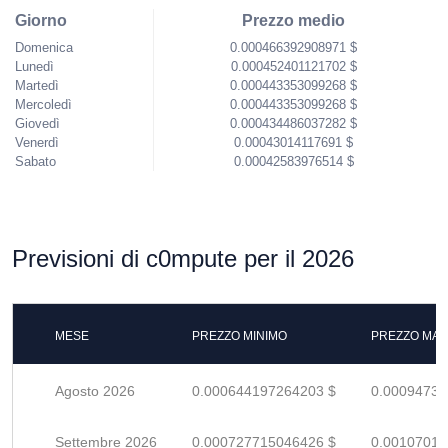
Giorno
Prezzo medio
Domenica
0.000466392908971 $
Lunedì
0.000452401121702 $
Martedì
0.000443353099268 $
Mercoledì
0.000443353099268 $
Giovedì
0.000434486037282 $
Venerdì
0.00043014117691 $
Sabato
0.00042583976514 $
Previsioni di c0mpute per il 2026
MESE
PREZZO MINIMO
PREZZO MAS
Agosto 2026
0.000644197264203 $
0.00094734
Settembre 2026
0.000727715046426 $
0.00107016