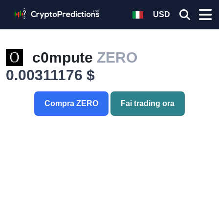
USD
c0mpute
ZERO
0.00311176 $
Compra ZERO
Fai trading ora