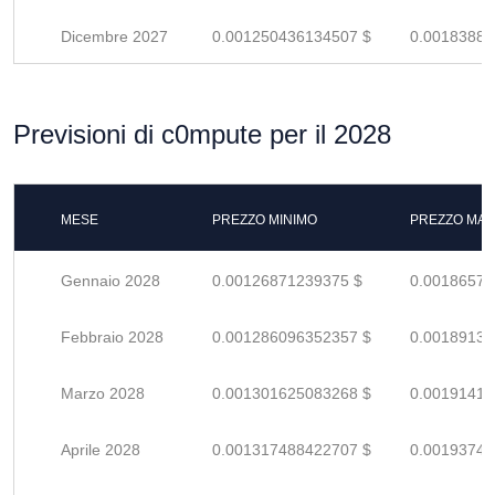
Dicembre 2027
0.001250436134507 $
0.00183887
Previsioni di c0mpute per il 2028
MESE
PREZZO MINIMO
PREZZO MAS
Gennaio 2028
0.00126871239375 $
0.00186575
Febbraio 2028
0.001286096352357 $
0.00189131
Marzo 2028
0.001301625083268 $
0.00191415
Aprile 2028
0.001317488422707 $
0.00193748