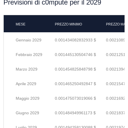
Previsioni di c0mpute per il 2029
MESE
PREZZO MINIMO
PREZZO MAS
Gennaio 2029
0.001434082832933 $
0.00210894
Febbraio 2029
0.001445130504746 $
0.00212519
Marzo 2029
0.001454825848798 $
0.00213944
Aprile 2029
0.001465250492847 $
0.00215478
Maggio 2029
0.001475073019066 $
0.00216922
Giugno 2029
0.001484949961173 $
0.00218374
Luglio 2029
0.001494258130088 $
0.00219743