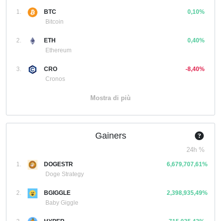
1.
BTC
0,10%
Bitcoin
2.
ETH
0,40%
Ethereum
3.
CRO
-8,40%
Cronos
Mostra di più
Gainers
24h %
1.
DOGESTR
6,679,707,61%
Doge Strategy
2.
BGIGGLE
2,398,935,49%
Baby Giggle