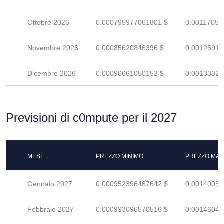
Ottobre 2026
0.000795977061801 $
0.00117055
Novembre 2026
0.00085620846396 $
0.00125913
Dicembre 2026
0.00090661050152 $
0.00133325
Previsioni di c0mpute per il 2027
MESE
PREZZO MINIMO
PREZZO MAS
Gennaio 2027
0.000952396467642 $
0.00140058
Febbraio 2027
0.000993096570516 $
0.00146043