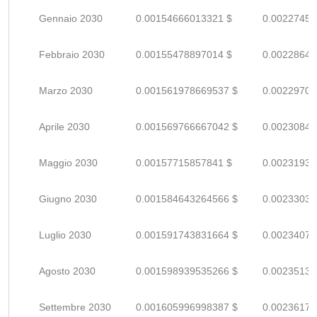
Gennaio 2030
0.00154666013321 $
0.00227450
Febbraio 2030
0.00155478897014 $
0.00228645
Marzo 2030
0.001561978669537 $
0.00229702
Aprile 2030
0.001569766667042 $
0.00230848
Maggio 2030
0.00157715857841 $
0.00231935
Giugno 2030
0.001584643264566 $
0.00233035
Luglio 2030
0.001591743831664 $
0.00234079
Agosto 2030
0.001598939535266 $
0.00235138
Settembre 2030
0.001605996998387 $
0.00236176