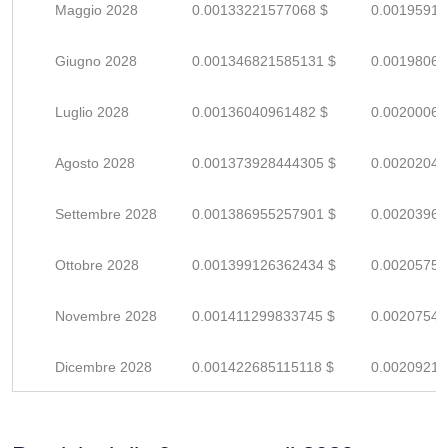
Maggio 2028
0.00133221577068 $
0.00195914
Giugno 2028
0.001346821585131 $
0.00198061
Luglio 2028
0.00136040961482 $
0.00200060
Agosto 2028
0.001373928444305 $
0.00202048
Settembre 2028
0.001386955257901 $
0.00203964
Ottobre 2028
0.001399126362434 $
0.00205753
Novembre 2028
0.001411299833745 $
0.00207544
Dicembre 2028
0.001422685115118 $
0.00209218