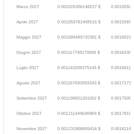
Marzo 2027
0.001026306148227 $
0.00150927
Aprile 2027
0.001059781408516 $
0.00155850
Maggio 2027
0.001089489720381 $
0.00160219
Giugno 2027
0.001117798270006 $
0.00164382
Luglio 2027
0.001143209375145 $
0.00168119
Agosto 2027
0.001167693059343 $
0.00171719
Settembre 2027
0.001190601301002 $
0.00175088
Ottobre 2027
0.001211449640969 $
0.00178154
Novembre 2027
0.001231808605416 $
0.00181148