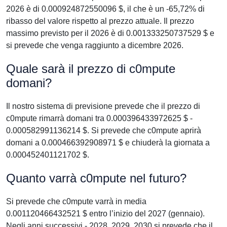
2026 è di 0.000924872550096 $, il che è un -65,72% di
ribasso del valore rispetto al prezzo attuale. Il prezzo
massimo previsto per il 2026 è di 0.001333250737529 $ e
si prevede che venga raggiunto a dicembre 2026.
Quale sarà il prezzo di c0mpute
domani?
Il nostro sistema di previsione prevede che il prezzo di
c0mpute rimarrà domani tra 0.000396433972625 $ -
0.000582991136214 $. Si prevede che c0mpute aprirà
domani a 0.000466392908971 $ e chiuderà la giornata a
0.000452401121702 $.
Quanto varrà c0mpute nel futuro?
Si prevede che c0mpute varrà in media
0.001120466432521 $ entro l’inizio del 2027 (gennaio).
Negli anni successivi - 2028, 2029, 2030 si prevede che il