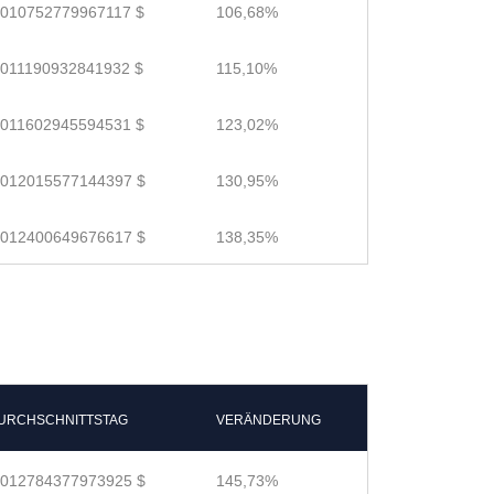
.010752779967117 $
106,68%
.011190932841932 $
115,10%
.011602945594531 $
123,02%
.012015577144397 $
130,95%
.012400649676617 $
138,35%
URCHSCHNITTSTAG
VERÄNDERUNG
.012784377973925 $
145,73%