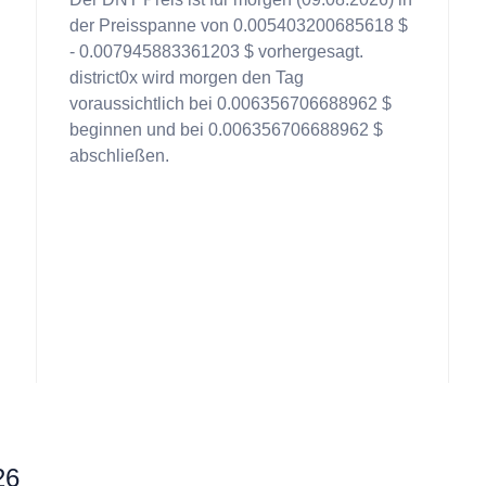
der Preisspanne von 0.005403200685618 $
- 0.007945883361203 $ vorhergesagt.
district0x wird morgen den Tag
voraussichtlich bei 0.006356706688962 $
beginnen und bei 0.006356706688962 $
abschließen.
26