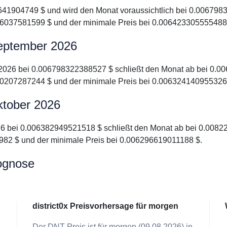
66641904749 $ und wird den Monat voraussichtlich bei 0.006798
6037581599 $ und der minimale Preis bei 0.006423305555488
 september 2026
er 2026 bei 0.006798322388527 $ schließt den Monat ab bei 0.0
0207287244 $ und der minimale Preis bei 0.006324140955326
oktober 2026
 2026 bei 0.006382949521518 $ schließt den Monat ab bei 0.0082
82 $ und der minimale Preis bei 0.006296619011188 $.
rognose
district0x Preisvorhersage für morgen
Der DNT Preis ist für morgen (09.08.2026) in