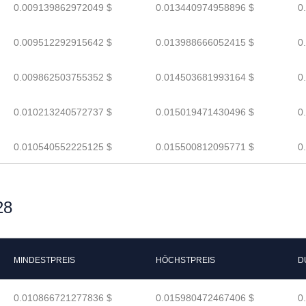
0.009139862972049 $
0.013440974958896 $
0
0.009512292915642 $
0.013988666052415 $
0
0.009862503755352 $
0.014503681993164 $
0
0.010213240572737 $
0.015019471430496 $
0
0.010540552225125 $
0.015500812095771 $
0
28
MINDESTPREIS
HÖCHSTPREIS
D
0.010866721277836 $
0.015980472467406 $
0