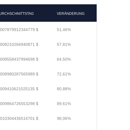
URCHSCHNITTSTAG
VERÄNDERUNG
.007879912344779 $
51,46%
.008210266940871 $
57,81%
.008558437994698 $
64,50%
.008980287565989 $
72,61%
.009410621025135 $
80,88%
.009864726553298 $
89,61%
.010304436514701 $
98,06%