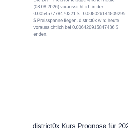
(08.08.2026) voraussichtlich in der
0.005457778470321 $ - 0.008026144809295
$ Preisspanne liegen. district0x wird heute
voraussichtlich bei 0.006420915847436 $
enden.
district0x Kurs Prognose für 20