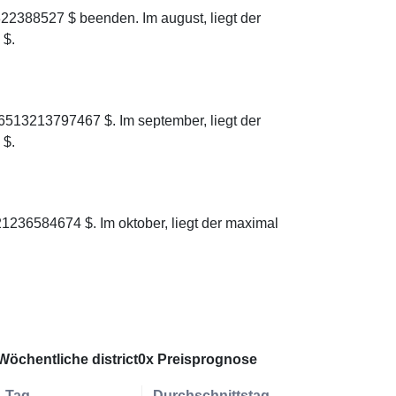
322388527 $ beenden. Im august, liegt der
 $.
06513213797467 $. Im september, liegt der
 $.
21236584674 $. Im oktober, liegt der maximal
Wöchentliche district0x Preisprognose
Tag
Durchschnittstag