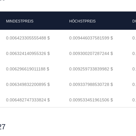
MINDESTPREIS
HÖCHSTPREIS
D
0.006423305555488 $
0.009446037581599 $
0
0.006324140955326 $
0.009300207287244 $
0
0.006296619011188 $
0.009259733839982 $
0
0.006349832200895 $
0.009337988530728 $
0
0.006482747333824 $
0.009533451961506 $
0
27