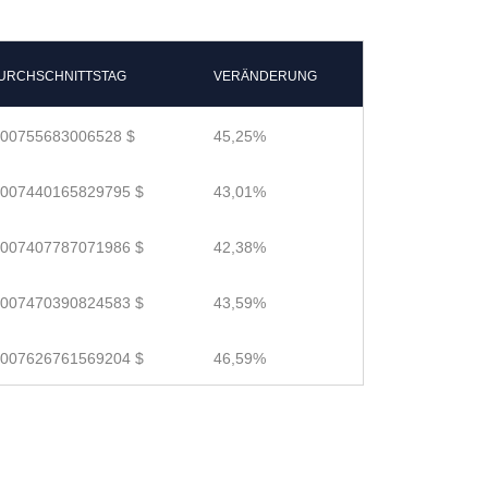
URCHSCHNITTSTAG
VERÄNDERUNG
.00755683006528 $
45,25%
.007440165829795 $
43,01%
.007407787071986 $
42,38%
.007470390824583 $
43,59%
.007626761569204 $
46,59%