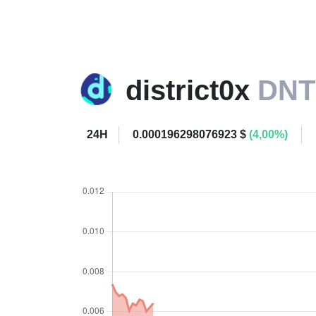
district0x
DNT
24H
0.000196298076923 $
(4,00%)