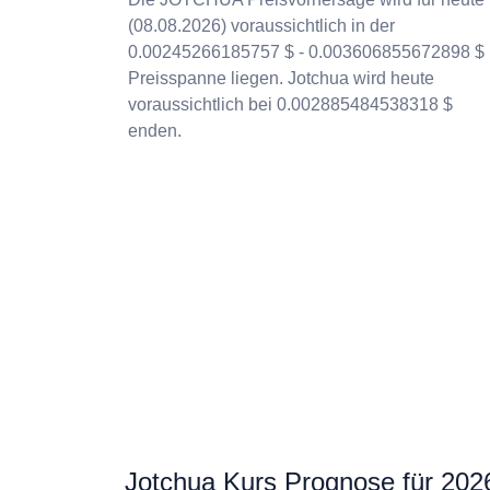
(08.08.2026) voraussichtlich in der
0.00245266185757 $ - 0.003606855672898 $
Preisspanne liegen. Jotchua wird heute
voraussichtlich bei 0.002885484538318 $
enden.
Jotchua Kurs Prognose für 202