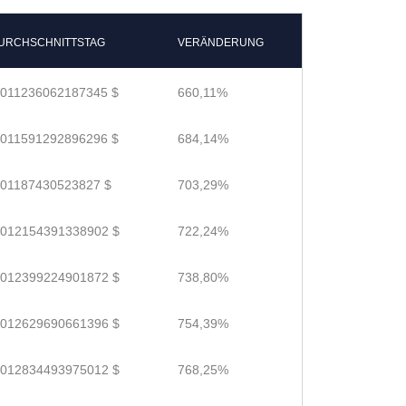
URCHSCHNITTSTAG
VERÄNDERUNG
.011236062187345 $
660,11%
.011591292896296 $
684,14%
.01187430523827 $
703,29%
.012154391338902 $
722,24%
.012399224901872 $
738,80%
.012629690661396 $
754,39%
.012834493975012 $
768,25%