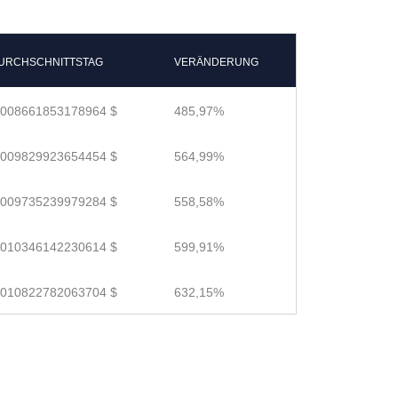
URCHSCHNITTSTAG
VERÄNDERUNG
.008661853178964 $
485,97%
.009829923654454 $
564,99%
.009735239979284 $
558,58%
.010346142230614 $
599,91%
.010822782063704 $
632,15%