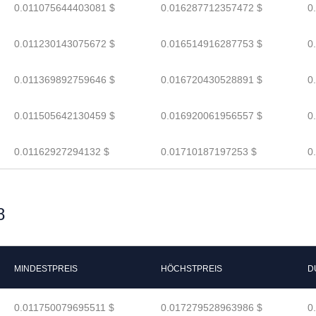
0.011075644403081 $
0.016287712357472 $
0
0.011230143075672 $
0.016514916287753 $
0
0.011369892759646 $
0.016720430528891 $
0
0.011505642130459 $
0.016920061956557 $
0
0.01162927294132 $
0.01710187197253 $
0
8
MINDESTPREIS
HÖCHSTPREIS
D
0.011750079695511 $
0.017279528963986 $
0