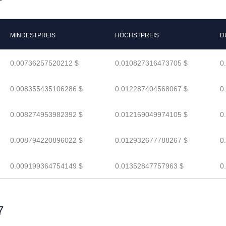
MINDESTPREIS
HÖCHSTPREIS
D
0.00736257520212 $
0.010827316473705 $
0
0.008355435106286 $
0.012287404568067 $
0
0.008274953982392 $
0.012169049974105 $
0
0.008794220896022 $
0.012932677788267 $
0
0.009199364754149 $
0.01352847757963 $
0
7