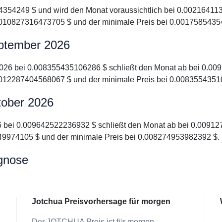
4354249 $ und wird den Monat voraussichtlich bei 0.002164113
010827316473705 $ und der minimale Preis bei 0.0017585435
eptember 2026
 2026 bei 0.008355435106286 $ schließt den Monat ab bei 0.009
012287404568067 $ und der minimale Preis bei 0.0083554351
tober 2026
26 bei 0.009642522236932 $ schließt den Monat ab bei 0.009127
9974105 $ und der minimale Preis bei 0.008274953982392 $.
gnose
Jotchua Preisvorhersage für morgen
Der JOTCHUA Preis ist für morgen