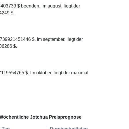
403739 $ beenden. Im august, liegt der
4249 $.
739921451446 $. Im september, liegt der
06286 $.
119554765 $. Im oktober, liegt der maximal
Wöchentliche Jotchua Preisprognose
Tag
Durchschnittstag