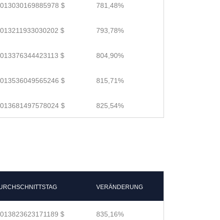
.013030169885978 $
781,48%
.013211933030202 $
793,78%
.013376344423113 $
804,90%
.013536049565246 $
815,71%
.013681497578024 $
825,54%
URCHSCHNITTSTAG
VERÄNDERUNG
.013823623171189 $
835,16%