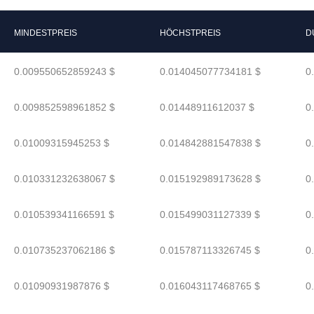
MINDESTPREIS
HÖCHSTPREIS
D
0.009550652859243 $
0.014045077734181 $
0
0.009852598961852 $
0.01448911612037 $
0
0.01009315945253 $
0.014842881547838 $
0
0.010331232638067 $
0.015192989173628 $
0
0.010539341166591 $
0.015499031127339 $
0
0.010735237062186 $
0.015787113326745 $
0
0.01090931987876 $
0.016043117468765 $
0