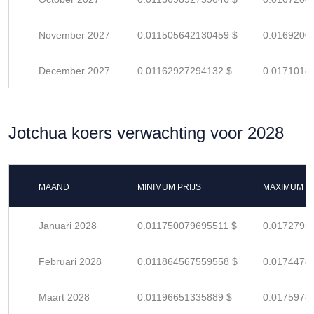
November 2027
0.011505642130459 $
0.0169200
December 2027
0.01162927294132 $
0.0171018
Jotchua koers verwachting voor 2028
MAAND
MINIMUM PRIJS
MAXIMUM P
Januari 2028
0.011750079695511 $
0.0172795
Februari 2028
0.011864567559558 $
0.0174478
Maart 2028
0.01196651335889 $
0.0175978