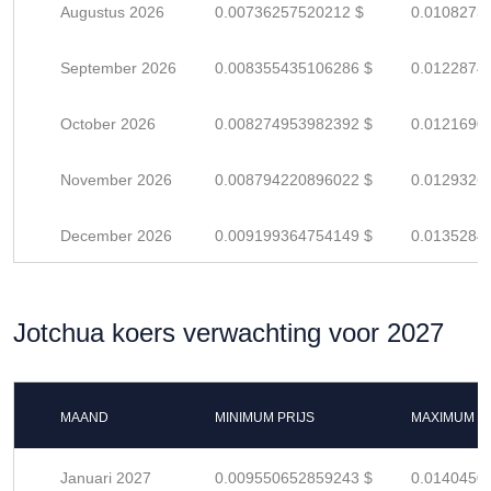
Augustus 2026
0.00736257520212 $
0.0108273
September 2026
0.008355435106286 $
0.0122874
October 2026
0.008274953982392 $
0.0121690
November 2026
0.008794220896022 $
0.0129326
December 2026
0.009199364754149 $
0.0135284
Jotchua koers verwachting voor 2027
MAAND
MINIMUM PRIJS
MAXIMUM P
Januari 2027
0.009550652859243 $
0.0140450