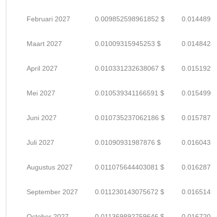
Februari 2027
0.009852598961852 $
0.0144891
Maart 2027
0.01009315945253 $
0.0148428
April 2027
0.010331232638067 $
0.0151929
Mei 2027
0.010539341166591 $
0.0154990
Juni 2027
0.010735237062186 $
0.0157871
Juli 2027
0.01090931987876 $
0.0160431
Augustus 2027
0.011075644403081 $
0.0162877
September 2027
0.011230143075672 $
0.0165149
October 2027
0.011369892759646 $
0.0167204