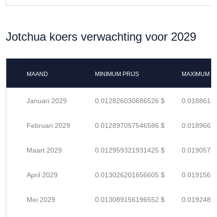
Jotchua koers verwachting voor 2029
MAAND
MINIMUM PRIJS
MAXIMUM P
Januari 2029
0.012826030686526 $
0.0188618
Februari 2029
0.012897057546586 $
0.0189662
Maart 2029
0.012959321931425 $
0.0190578
April 2029
0.013026201656605 $
0.0191561
Mei 2029
0.013089156196552 $
0.0192487