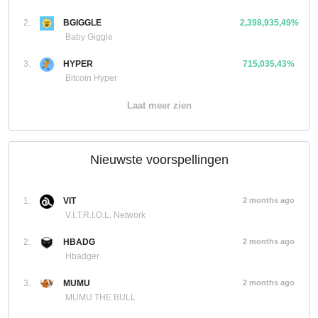
2.
BGIGGLE
2,398,935,49%
Baby Giggle
3.
HYPER
715,035,43%
Bitcoin Hyper
Laat meer zien
Nieuwste voorspellingen
1.
VIT
2 months ago
V.I.T.R.I.O.L. Network
2.
HBADG
2 months ago
Hbadger
3.
MUMU
2 months ago
MUMU THE BULL