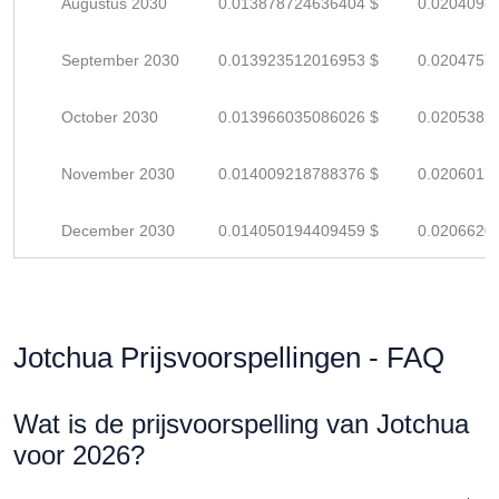
Augustus 2030
0.013878724636404 $
0.0204098
September 2030
0.013923512016953 $
0.0204757
October 2030
0.013966035086026 $
0.0205382
November 2030
0.014009218788376 $
0.0206017
December 2030
0.014050194409459 $
0.0206620
Jotchua Prijsvoorspellingen - FAQ
Wat is de prijsvoorspelling van Jotchua
voor 2026?