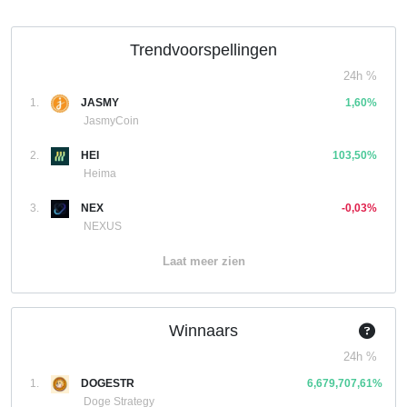
Trendvoorspellingen
24h %
1.
JASMY
1,60%
JasmyCoin
2.
HEI
103,50%
Heima
3.
NEX
-0,03%
NEXUS
Laat meer zien
Winnaars
24h %
1.
DOGESTR
6,679,707,61%
Doge Strategy