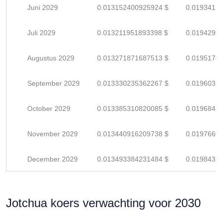
Juni 2029
0.013152400925924 $
0.0193417
Juli 2029
0.013211951893398 $
0.0194293
Augustus 2029
0.013271871687513 $
0.0195174
September 2029
0.013330235362267 $
0.0196032
October 2029
0.013385310820085 $
0.0196842
November 2029
0.013440916209738 $
0.0197660
December 2029
0.013493384231484 $
0.0198432
Jotchua koers verwachting voor 2030