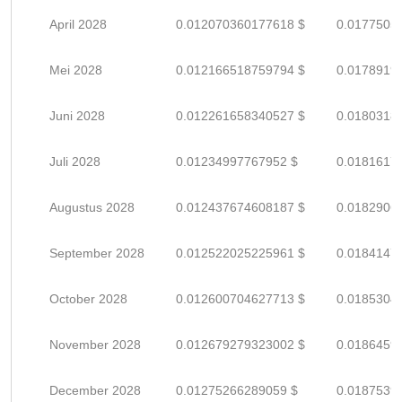
April 2028
0.012070360177618 $
0.0177505
Mei 2028
0.012166518759794 $
0.0178919
Juni 2028
0.012261658340527 $
0.0180318
Juli 2028
0.01234997767952 $
0.0181617
Augustus 2028
0.012437674608187 $
0.0182906
September 2028
0.012522025225961 $
0.0184147
October 2028
0.012600704627713 $
0.0185304
November 2028
0.012679279323002 $
0.0186459
December 2028
0.01275266289059 $
0.0187539