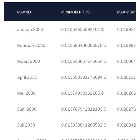
MAAND
MINIMUM PRIJS
MAXIMUM P
Januari 2030
0.01354635093101 $
0.0199211
Februari 2030
0.013598106056575 $
0.0199972
Maart 2030
0.013643857676654 $
0.0200644
April 2030
0.013693391776694 $
0.0201373
Mei 2030
0.01374038352105 $
0.0202064
Juni 2030
0.013787942812103 $
0.0202763
Juli 2030
0.013833041265532 $
0.0203427