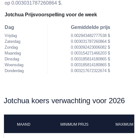
op 0.003031787260864 $.
Jotchua Prijsvoorspelling voor de week
Dag
Gemiddelde prijs
Vrijdag
0.002943482777538 $
Zaterdag
0.003031787260864 $
Zondag
0.003092423006082 $
Maandag
0.003154271466203 $
Dinsdag
0.003185814180865 $
Woensdag
0.003185814180865 $
Donderdag
0.003217672322674 $
Jotchua koers verwachting voor 2026
MAAND
MINIMUM PRIJS
MAXIMUM P