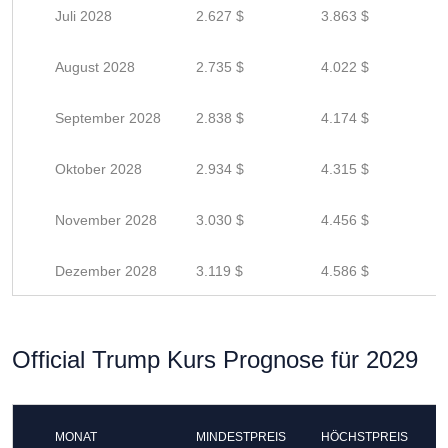
Juli 2028
2.627 $
3.863 $
August 2028
2.735 $
4.022 $
September 2028
2.838 $
4.174 $
Oktober 2028
2.934 $
4.315 $
November 2028
3.030 $
4.456 $
Dezember 2028
3.119 $
4.586 $
Official Trump Kurs Prognose für 2029
MONAT
MINDESTPREIS
HÖCHSTPREIS