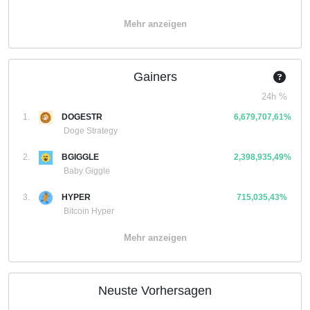
Mehr anzeigen
Gainers
24h %
1.
DOGESTR
6,679,707,61%
Doge Strategy
2.
BGIGGLE
2,398,935,49%
Baby Giggle
3.
HYPER
715,035,43%
Bitcoin Hyper
Mehr anzeigen
Neuste Vorhersagen