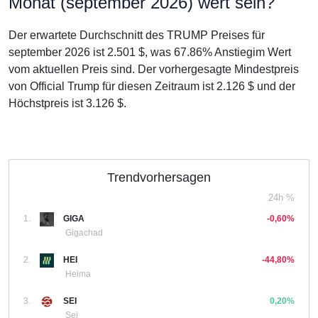
Monat (september 2026) wert sein?
Der erwartete Durchschnitt des TRUMP Preises für
september 2026 ist 2.501 $, was 67.86% Anstiegim Wert
vom aktuellen Preis sind. Der vorhergesagte Mindestpreis
von Official Trump für diesen Zeitraum ist 2.126 $ und der
Höchstpreis ist 3.126 $.
Trendvorhersagen
24h %
1.
GIGA
-0,60%
Gigachad
2.
HEI
-44,80%
Heima
3.
SEI
0,20%
Sei