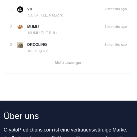
1.
VIT
2 months ago
V.I.T.R.I.O.L. Network
2.
MUMU
2 months ago
MUMU THE BULL
3.
DROOLING
2 months ago
drooling cat
Mehr anzeigen
Über uns
CryptoPredictions.com ist eine vertrauenswürdige Marke,