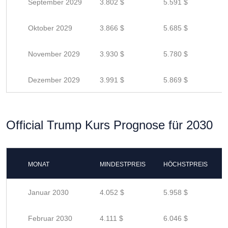
September 2029
3.802 $
5.591 $
Oktober 2029
3.866 $
5.685 $
November 2029
3.930 $
5.780 $
Dezember 2029
3.991 $
5.869 $
Official Trump Kurs Prognose für 2030
MONAT
MINDESTPREIS
HÖCHSTPREIS
Januar 2030
4.052 $
5.958 $
Februar 2030
4.111 $
6.046 $