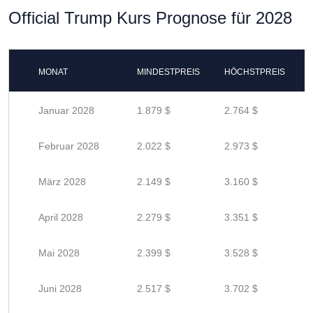
Official Trump Kurs Prognose für 2028
MONAT
MINDESTPREIS
HÖCHSTPREIS
Januar 2028
1.879 $
2.764 $
Februar 2028
2.022 $
2.973 $
März 2028
2.149 $
3.160 $
April 2028
2.279 $
3.351 $
Mai 2028
2.399 $
3.528 $
Juni 2028
2.517 $
3.702 $