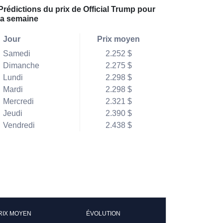
Prédictions du prix de Official Trump pour
la semaine
Jour
Prix moyen
Samedi
2.252 $
Dimanche
2.275 $
Lundi
2.298 $
Mardi
2.298 $
Mercredi
2.321 $
Jeudi
2.390 $
Vendredi
2.438 $
RIX MOYEN
ÉVOLUTION