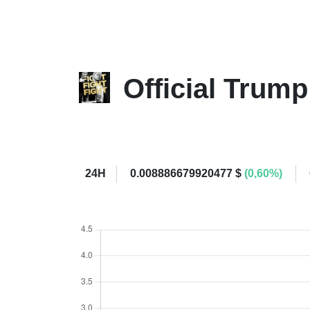
Official Trum
24H
0.008886679920477 $
(0,60%)