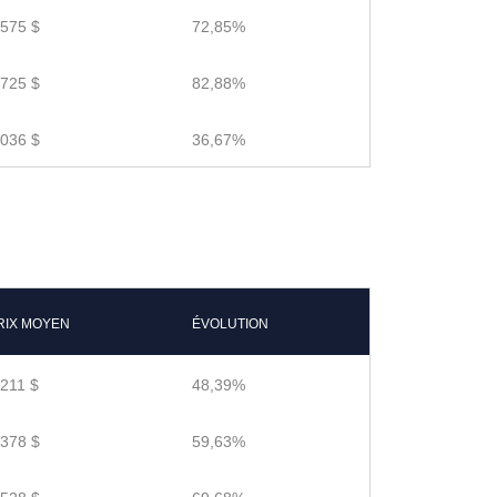
.575 $
72,85%
.725 $
82,88%
.036 $
36,67%
RIX MOYEN
ÉVOLUTION
.211 $
48,39%
.378 $
59,63%