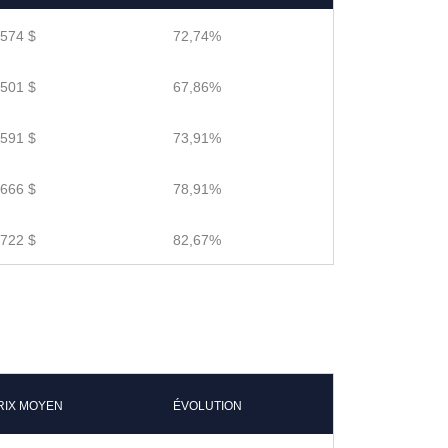
.574 $
72,74%
.501 $
67,86%
.591 $
73,91%
.666 $
78,91%
.722 $
82,67%
RIX MOYEN
ÉVOLUTION