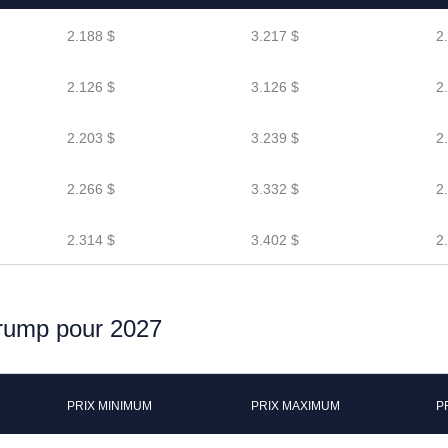
2.188 $
3.217 $
2
2.126 $
3.126 $
2
2.203 $
3.239 $
2
2.266 $
3.332 $
2
2.314 $
3.402 $
2
 Trump pour 2027
PRIX MINIMUM
PRIX MAXIMUM
P