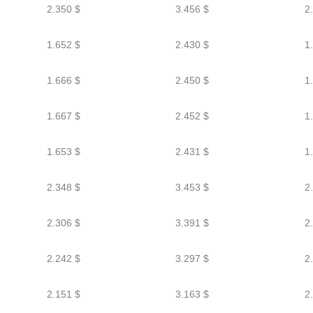
2.350 $
3.456 $
2
1.652 $
2.430 $
1
1.666 $
2.450 $
1
1.667 $
2.452 $
1
1.653 $
2.431 $
1
2.348 $
3.453 $
2
2.306 $
3.391 $
2
2.242 $
3.297 $
2
2.151 $
3.163 $
2