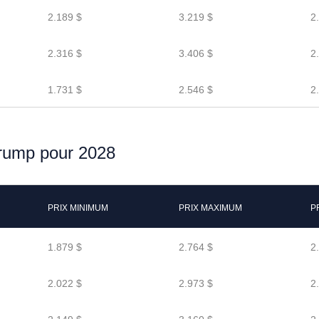
2.189 $
3.219 $
2
2.316 $
3.406 $
2
1.731 $
2.546 $
2
 Trump pour 2028
PRIX MINIMUM
PRIX MAXIMUM
P
1.879 $
2.764 $
2
2.022 $
2.973 $
2