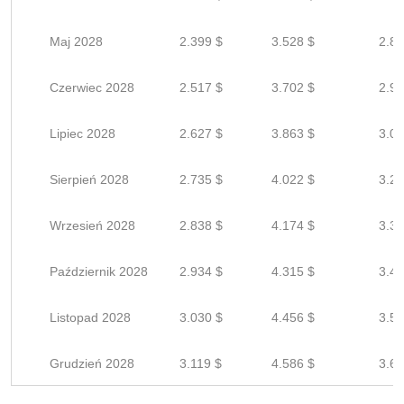
Maj 2028
2.399 $
3.528 $
2.82
Czerwiec 2028
2.517 $
3.702 $
2.96
Lipiec 2028
2.627 $
3.863 $
3.09
Sierpień 2028
2.735 $
4.022 $
3.21
Wrzesień 2028
2.838 $
4.174 $
3.33
Październik 2028
2.934 $
4.315 $
3.45
Listopad 2028
3.030 $
4.456 $
3.56
Grudzień 2028
3.119 $
4.586 $
3.66