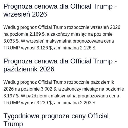
Prognoza cenowa dla Official Trump -
wrzesień 2026
Według prognoz Official Trump rozpocznie wrzesień 2026
na poziomie 2.169 $, a zakończy miesiąc na poziomie
3.033 $. W wrzesień maksymalna prognozowana cena
TRUMP wynosi 3.126 $, a minimalna 2.126 $.
Prognoza cenowa dla Official Trump -
październik 2026
Według prognoz Official Trump rozpocznie październik
2026 na poziomie 3.002 $, a zakończy miesiąc na poziomie
3.197 $. W październik maksymalna prognozowana cena
TRUMP wynosi 3.239 $, a minimalna 2.203 $.
Tygodniowa prognoza ceny Official
Trump