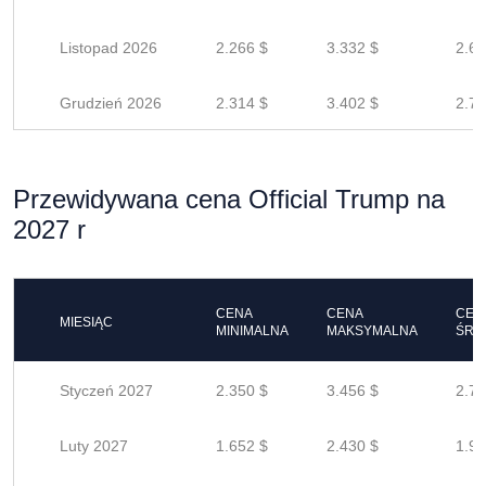
Listopad 2026
2.266 $
3.332 $
2.66
Grudzień 2026
2.314 $
3.402 $
2.72
Przewidywana cena Official Trump na
2027 r
CENA
CENA
CEN
MIESIĄC
MINIMALNA
MAKSYMALNA
ŚRE
Styczeń 2027
2.350 $
3.456 $
2.76
Luty 2027
1.652 $
2.430 $
1.94