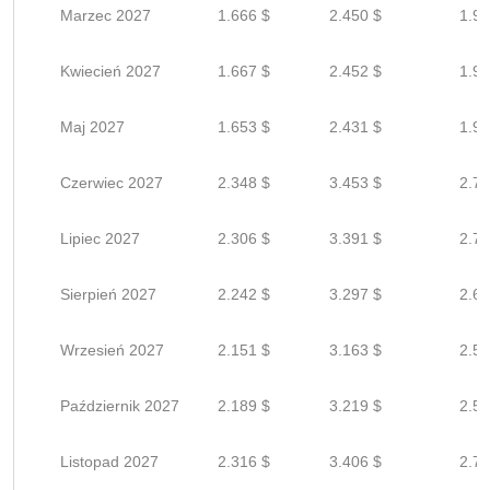
Marzec 2027
1.666 $
2.450 $
1.96
Kwiecień 2027
1.667 $
2.452 $
1.96
Maj 2027
1.653 $
2.431 $
1.94
Czerwiec 2027
2.348 $
3.453 $
2.76
Lipiec 2027
2.306 $
3.391 $
2.71
Sierpień 2027
2.242 $
3.297 $
2.63
Wrzesień 2027
2.151 $
3.163 $
2.53
Październik 2027
2.189 $
3.219 $
2.57
Listopad 2027
2.316 $
3.406 $
2.72