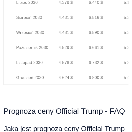
Lipiec 2030
4.379 $
6.440 $
5.15
Sierpień 2030
4.431 $
6.516 $
5.21
Wrzesień 2030
4.481 $
6.590 $
5.27
Październik 2030
4.529 $
6.661 $
5.32
Listopad 2030
4.578 $
6.732 $
5.38
Grudzień 2030
4.624 $
6.800 $
5.44
Prognoza ceny Official Trump - FAQ
Jaka jest prognoza ceny Official Trump