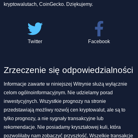
kryptowalutach, CoinGecko. Dziękujemy.
Twitter
Facebook
Zrzeczenie się odpowiedzialności
Informacje zawarte w niniejszej Witrynie służą wyłącznie
celom ogólnoinformacyjnym. Nie udzielamy porad
inwestycyjnych. Wszystkie prognozy na stronie
przedstawiają możliwy rozwój cen kryptowalut, ale są to
tylko prognozy, a nie sygnały transakcyjne lub
rekomendacje. Nie posiadamy kryształowej kuli, która
pozwoliłaby nam zobaczyć przyszłość. Wszelkie transakcje