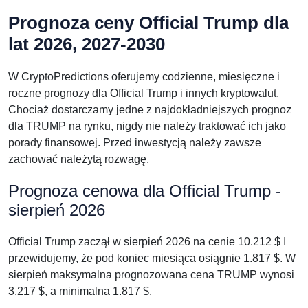
Prognoza ceny Official Trump dla
lat 2026, 2027-2030
W CryptoPredictions oferujemy codzienne, miesięczne i
roczne prognozy dla Official Trump i innych kryptowalut.
Chociaż dostarczamy jedne z najdokładniejszych prognoz
dla TRUMP na rynku, nigdy nie należy traktować ich jako
porady finansowej. Przed inwestycją należy zawsze
zachować należytą rozwagę.
Prognoza cenowa dla Official Trump -
sierpień 2026
Official Trump zaczął w sierpień 2026 na cenie 10.212 $ I
przewidujemy, że pod koniec miesiąca osiągnie 1.817 $. W
sierpień maksymalna prognozowana cena TRUMP wynosi
3.217 $, a minimalna 1.817 $.