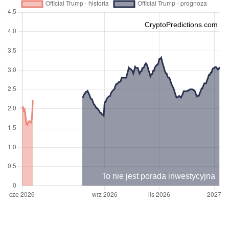
CryptoPredictions.com
To nie jest porada inwestycyjna