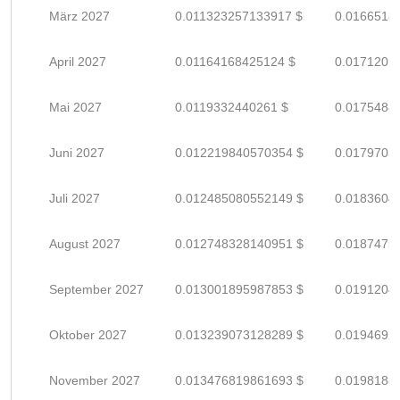
März 2027
0.011323257133917 $
0.0166518
April 2027
0.01164168425124 $
0.0171201
Mai 2027
0.0119332440261 $
0.0175488
Juni 2027
0.012219840570354 $
0.0179703
Juli 2027
0.012485080552149 $
0.0183604
August 2027
0.012748328140951 $
0.0187475
September 2027
0.013001895987853 $
0.0191204
Oktober 2027
0.013239073128289 $
0.0194692
November 2027
0.013476819861693 $
0.0198188