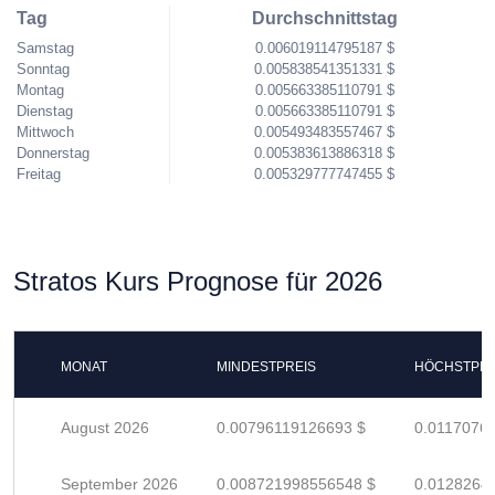
Tag
Durchschnittstag
Samstag
0.006019114795187 $
Sonntag
0.005838541351331 $
Montag
0.005663385110791 $
Dienstag
0.005663385110791 $
Mittwoch
0.005493483557467 $
Donnerstag
0.005383613886318 $
Freitag
0.005329777747455 $
Stratos Kurs Prognose für 2026
MONAT
MINDESTPREIS
HÖCHSTPRE
August 2026
0.00796119126693 $
0.0117076
September 2026
0.008721998556548 $
0.0128264