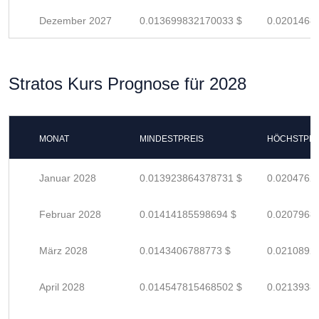
Dezember 2027
0.013699832170033 $
0.0201468
Stratos Kurs Prognose für 2028
MONAT
MINDESTPREIS
HÖCHSTPRE
Januar 2028
0.013923864378731 $
0.0204762
Februar 2028
0.01414185598694 $
0.0207968
März 2028
0.0143406788773 $
0.0210892
April 2028
0.014547815468502 $
0.0213938