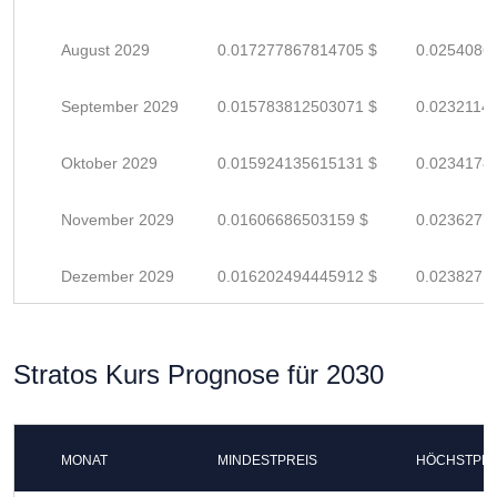
August 2029
0.017277867814705 $
0.0254086
September 2029
0.015783812503071 $
0.0232114
Oktober 2029
0.015924135615131 $
0.0234178
November 2029
0.01606686503159 $
0.0236277
Dezember 2029
0.016202494445912 $
0.0238271
Stratos Kurs Prognose für 2030
MONAT
MINDESTPREIS
HÖCHSTPRE