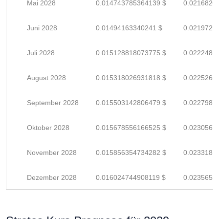
Mai 2028
0.014743785364139 $
0.0216820
Juni 2028
0.01494163340241 $
0.0219729
Juli 2028
0.015128818073775 $
0.0222482
August 2028
0.015318026931818 $
0.0225265
September 2028
0.015503142806479 $
0.0227987
Oktober 2028
0.015678556166525 $
0.0230567
November 2028
0.015856354734282 $
0.0233181
Dezember 2028
0.016024744908119 $
0.0235658