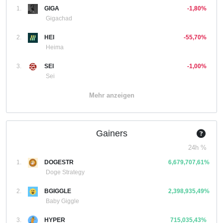
1.
GIGA
-1,80%
Gigachad
2.
HEI
-55,70%
Heima
3.
SEI
-1,00%
Sei
Mehr anzeigen
Gainers
24h %
1.
DOGESTR
6,679,707,61%
Doge Strategy
2.
BGIGGLE
2,398,935,49%
Baby Giggle
3.
HYPER
715,035,43%