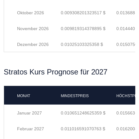
Oktober 2026
0.009308201323517 $
0.0136885
November 2026
0.009819314378895 $
0.0144401
Dezember 2026
0.01025103325358 $
0.0150750
Stratos Kurs Prognose für 2027
MONAT
MINDESTPREIS
HÖCHSTPRE
Januar 2027
0.010651248625359 $
0.0156636
Februar 2027
0.011016591070763 $
0.0162008