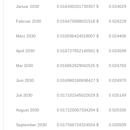
Januar 2030
0.016340331730357 $
0.0240298
Februar 2030
0.016475888631518 $
0.0242292
März 2030
0.016596424018007 $
0.0244065
April 2030
0.016727652140561 $
0.0245994
Mai 2030
0.016852829042525 $
0.0247835
Juni 2030
0.016980180698427 $
0.0249708
Juli 2030
0.017101545022629 $
0.0251493
August 2030
0.017225067334204 $
0.0253309
September 2030
0.017346724324554 $
0.0255098