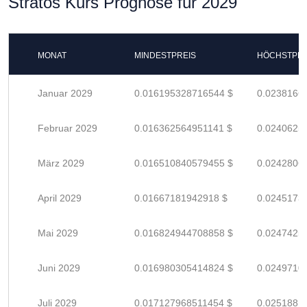
Stratos Kurs Prognose für 2029
MONAT
MINDESTPREIS
HÖCHSTPRE
Januar 2029
0.016195328716544 $
0.0238166
Februar 2029
0.016362564951141 $
0.0240625
März 2029
0.016510840579455 $
0.0242806
April 2029
0.01667181942918 $
0.0245173
Mai 2029
0.016824944708858 $
0.0247425
Juni 2029
0.016980305414824 $
0.0249710
Juli 2029
0.017127968511454 $
0.0251881