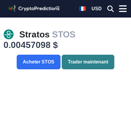
USD
Stratos
STOS
0.00457098 $
Acheter STOS
Trader maintenant