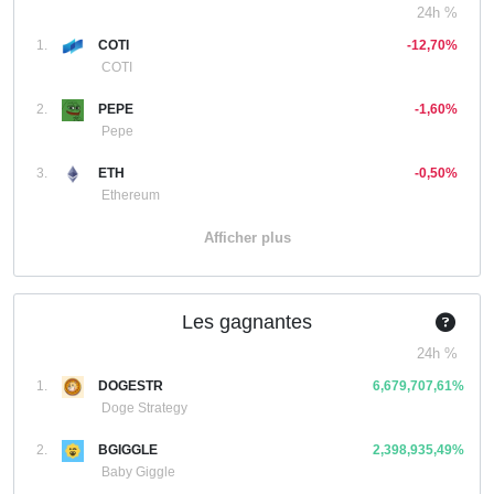
24h %
1.
COTI
-12,70%
COTI
2.
PEPE
-1,60%
Pepe
3.
ETH
-0,50%
Ethereum
Afficher plus
Les gagnantes
24h %
1.
DOGESTR
6,679,707,61%
Doge Strategy
2.
BGIGGLE
2,398,935,49%
Baby Giggle