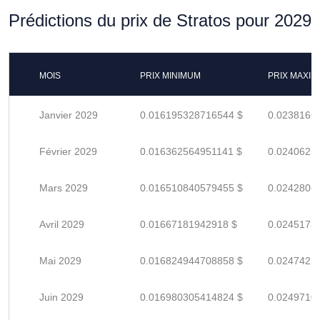
Prédictions du prix de Stratos pour 2029
MOIS
PRIX MINIMUM
PRIX MAXI
Janvier 2029
0.016195328716544 $
0.0238166
Février 2029
0.016362564951141 $
0.0240625
Mars 2029
0.016510840579455 $
0.0242806
Avril 2029
0.01667181942918 $
0.0245173
Mai 2029
0.016824944708858 $
0.0247425
Juin 2029
0.016980305414824 $
0.0249710