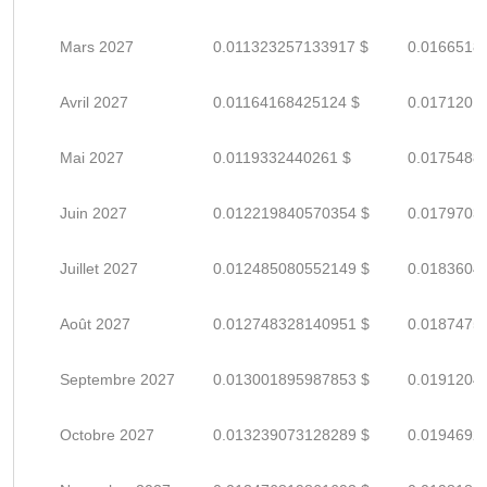
Mars 2027
0.011323257133917 $
0.0166518
Avril 2027
0.01164168425124 $
0.0171201
Mai 2027
0.0119332440261 $
0.0175488
Juin 2027
0.012219840570354 $
0.0179703
Juillet 2027
0.012485080552149 $
0.0183604
Août 2027
0.012748328140951 $
0.0187475
Septembre 2027
0.013001895987853 $
0.0191204
Octobre 2027
0.013239073128289 $
0.0194692