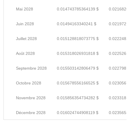
Mai 2028
0.014743785364139 $
0.0216820
Juin 2028
0.01494163340241 $
0.0219729
Juillet 2028
0.015128818073775 $
0.0222482
Août 2028
0.015318026931818 $
0.0225265
Septembre 2028
0.015503142806479 $
0.0227987
Octobre 2028
0.015678556166525 $
0.0230567
Novembre 2028
0.015856354734282 $
0.0233181
Décembre 2028
0.016024744908119 $
0.0235658