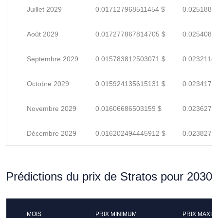
Juillet 2029
0.017127968511454 $
0.0251881
Août 2029
0.017277867814705 $
0.0254086
Septembre 2029
0.015783812503071 $
0.0232114
Octobre 2029
0.015924135615131 $
0.0234178
Novembre 2029
0.01606686503159 $
0.0236277
Décembre 2029
0.016202494445912 $
0.0238271
Prédictions du prix de Stratos pour 2030
MOIS
PRIX MINIMUM
PRIX MAXI