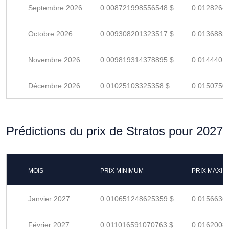
Septembre 2026
0.008721998556548 $
0.0128264
Octobre 2026
0.009308201323517 $
0.0136885
Novembre 2026
0.009819314378895 $
0.0144401
Décembre 2026
0.01025103325358 $
0.0150750
Prédictions du prix de Stratos pour 2027
MOIS
PRIX MINIMUM
PRIX MAXI
Janvier 2027
0.010651248625359 $
0.0156636
Février 2027
0.011016591070763 $
0.0162008