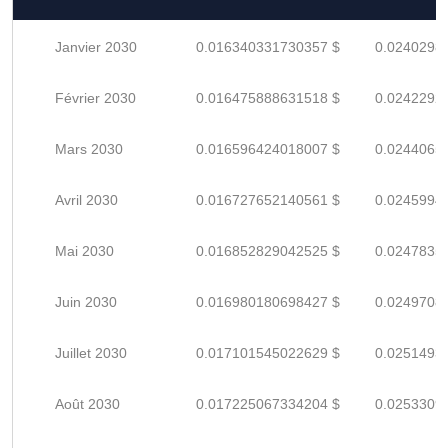
Janvier 2030
0.016340331730357 $
0.0240298
Février 2030
0.016475888631518 $
0.0242292
Mars 2030
0.016596424018007 $
0.0244065
Avril 2030
0.016727652140561 $
0.0245994
Mai 2030
0.016852829042525 $
0.0247835
Juin 2030
0.016980180698427 $
0.0249708
Juillet 2030
0.017101545022629 $
0.0251493
Août 2030
0.017225067334204 $
0.0253309