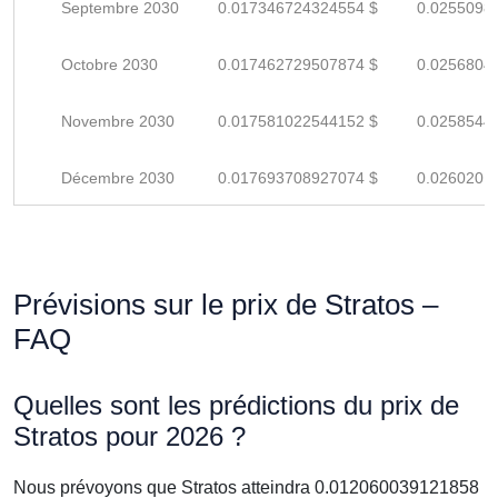
Septembre 2030
0.017346724324554 $
0.0255098
Octobre 2030
0.017462729507874 $
0.0256804
Novembre 2030
0.017581022544152 $
0.0258544
Décembre 2030
0.017693708927074 $
0.0260201
Prévisions sur le prix de Stratos –
FAQ
Quelles sont les prédictions du prix de
Stratos pour 2026 ?
Nous prévoyons que Stratos atteindra 0.012060039121858