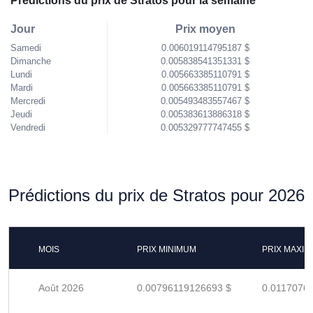
Prédictions du prix de Stratos pour la semaine
Jour
Prix moyen
Samedi
0.006019114795187 $
Dimanche
0.005838541351331 $
Lundi
0.005663385110791 $
Mardi
0.005663385110791 $
Mercredi
0.005493483557467 $
Jeudi
0.005383613886318 $
Vendredi
0.005329777747455 $
Prédictions du prix de Stratos pour 2026
MOIS
PRIX MINIMUM
PRIX MAXI
Août 2026
0.00796119126693 $
0.0117076