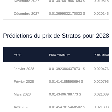
Novembre 2027
0.013476819861693 $
0.0198188
Décembre 2027
0.013699832170033 $
0.0201468
Prédictions du prix de Stratos pour 2028
MOIS
PRIX MINIMUM
PRIX MAXI
Janvier 2028
0.013923864378731 $
0.0204762
Février 2028
0.01414185598694 $
0.0207968
Mars 2028
0.0143406788773 $
0.0210892
Avril 2028
0.014547815468502 $
0.0213938