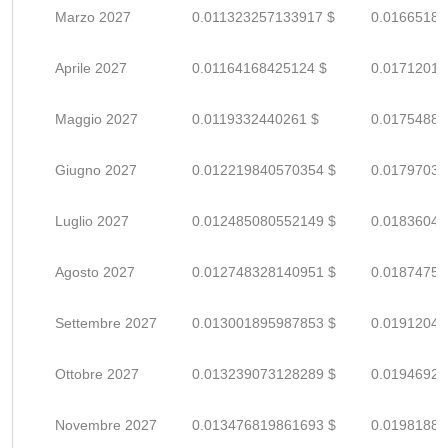
Marzo 2027
0.011323257133917 $
0.01665184
Aprile 2027
0.01164168425124 $
0.01712012
Maggio 2027
0.0119332440261 $
0.01754888
Giugno 2027
0.012219840570354 $
0.01797035
Luglio 2027
0.012485080552149 $
0.01836041
Agosto 2027
0.012748328140951 $
0.01874754
Settembre 2027
0.013001895987853 $
0.01912043
Ottobre 2027
0.013239073128289 $
0.01946922
Novembre 2027
0.013476819861693 $
0.01981885