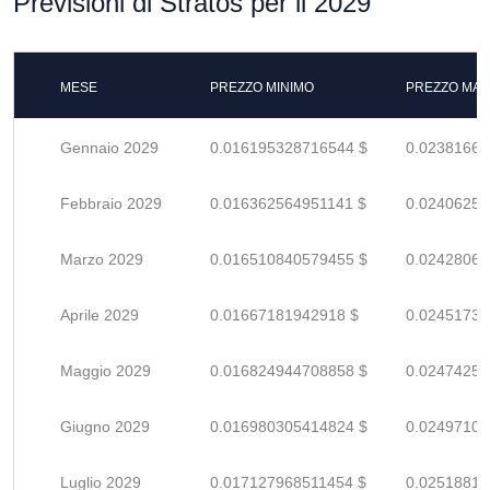
Previsioni di Stratos per il 2029
MESE
PREZZO MINIMO
PREZZO MAS
Gennaio 2029
0.016195328716544 $
0.02381665
Febbraio 2029
0.016362564951141 $
0.02406259
Marzo 2029
0.016510840579455 $
0.02428064
Aprile 2029
0.01667181942918 $
0.02451738
Maggio 2029
0.016824944708858 $
0.02474256
Giugno 2029
0.016980305414824 $
0.02497103
Luglio 2029
0.017127968511454 $
0.02518818