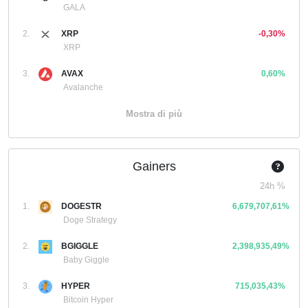
GALA
2.
XRP
-0,30%
XRP
3.
AVAX
0,60%
Avalanche
Mostra di più
Gainers
24h %
1.
DOGESTR
6,679,707,61%
Doge Strategy
2.
BGIGGLE
2,398,935,49%
Baby Giggle
3.
HYPER
715,035,43%
Bitcoin Hyper