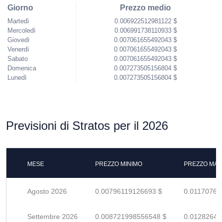
Giorno
Prezzo medio
Martedì
0.006922512981122 $
Mercoledì
0.006991738110933 $
Giovedì
0.007061655492043 $
Venerdì
0.007061655492043 $
Sabato
0.007061655492043 $
Domenica
0.007273505156804 $
Lunedì
0.007273505156804 $
Previsioni di Stratos per il 2026
MESE
PREZZO MINIMO
PREZZO MAS
Agosto 2026
0.00796119126693 $
0.01170763
Settembre 2026
0.008721998556548 $
0.01282646