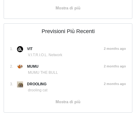
Mostra di più
Previsioni Più Recenti
1.
VIT
2 months ago
V.I.T.R.I.O.L. Network
2.
MUMU
2 months ago
MUMU THE BULL
3.
DROOLING
2 months ago
drooling cat
Mostra di più