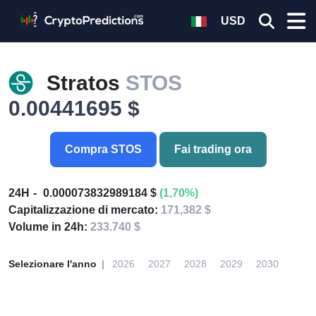
USD
Stratos
STOS
0.00441695 $
Compra STOS
Fai trading ora
24H
0.000073832989184 $
(1,70%)
Capitalizzazione di mercato:
171,382 $
Volume in 24h:
233.740 $
Selezionare l'anno
2026
2027
2028
2029
2030