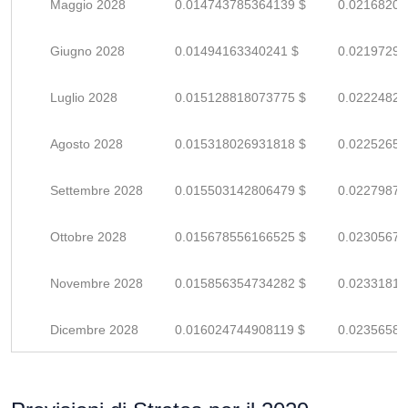
Maggio 2028
0.014743785364139 $
0.02168203
Giugno 2028
0.01494163340241 $
0.02197299
Luglio 2028
0.015128818073775 $
0.02224826
Agosto 2028
0.015318026931818 $
0.02252651
Settembre 2028
0.015503142806479 $
0.02279873
Ottobre 2028
0.015678556166525 $
0.02305670
Novembre 2028
0.015856354734282 $
0.02331816
Dicembre 2028
0.016024744908119 $
0.02356580