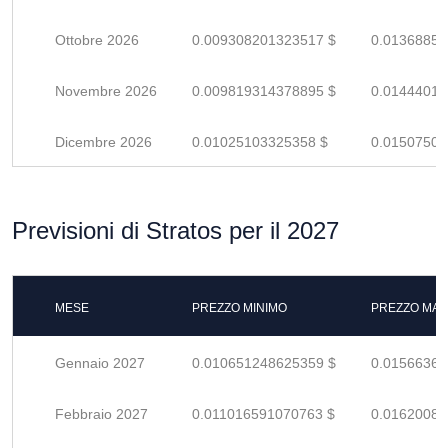
Ottobre 2026
0.009308201323517 $
0.01368853
Novembre 2026
0.009819314378895 $
0.01444016
Dicembre 2026
0.01025103325358 $
0.01507504
Previsioni di Stratos per il 2027
MESE
PREZZO MINIMO
PREZZO MAS
Gennaio 2027
0.010651248625359 $
0.01566360
Febbraio 2027
0.011016591070763 $
0.01620086