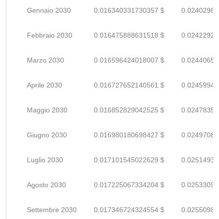
Gennaio 2030
0.016340331730357 $
0.02402989
Febbraio 2030
0.016475888631518 $
0.02422924
Marzo 2030
0.016596424018007 $
0.02440650
Aprile 2030
0.016727652140561 $
0.02459948
Maggio 2030
0.016852829042525 $
0.02478357
Giugno 2030
0.016980180698427 $
0.02497085
Luglio 2030
0.017101545022629 $
0.02514933
Agosto 2030
0.017225067334204 $
0.02533098
Settembre 2030
0.017346724324554 $
0.02550988