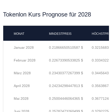
Tokenlon Kurs Prognose für 2028
MONAT
MINDESTPREIS
HÖCHSTPREI
Januar 2028
0.21866650510587 $
0.32156838
Februar 2028
0.22673390533825 $
0.33343221
März 2028
0.23430377267399 $
0.34456437
April 2028
0.24234298447813 $
0.35638674
Mai 2028
0.25004446064365 $
0.36771244
Juni 2028
0.25787473260499 $
0.37922754