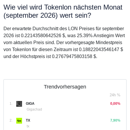
Wie viel wird Tokenlon nächsten Monat
(september 2026) wert sein?
Der erwartete Durchschnitt des LON Preises für september
2026 ist 0.22143580642526 $, was 25.39% Anstiegim Wert
vom aktuellen Preis sind. Der vorhergesagte Mindestpreis
von Tokenlon für diesen Zeitraum ist 0.18822043546147 $
und der Höchstpreis ist 0.27679475803158 $.
Trendvorhersagen
24h %
1.
GIGA
0,00%
Gigachad
2.
TX
7,90%
tx