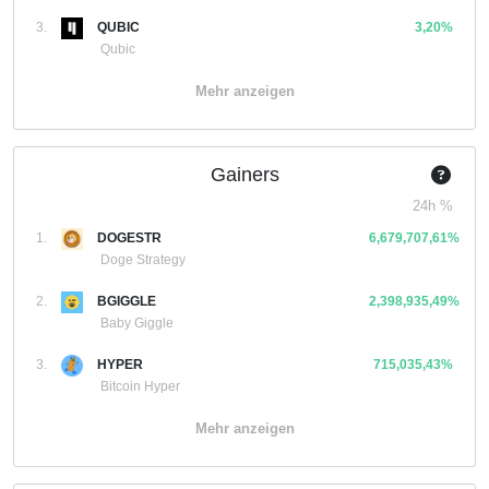
3.
QUBIC
3,20%
Qubic
Mehr anzeigen
Gainers
24h %
1.
DOGESTR
6,679,707,61%
Doge Strategy
2.
BGIGGLE
2,398,935,49%
Baby Giggle
3.
HYPER
715,035,43%
Bitcoin Hyper
Mehr anzeigen