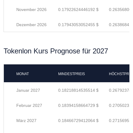
November 2026
0.17922624446192 $
0.26356800
Dezember 2026
0.17943053052455 $
0.26386842
Tokenlon Kurs Prognose für 2027
MONAT
MINDESTPREIS
HÖCHSTPREI
Januar 2027
0.18218814535514 $
0.26792374
Februar 2027
0.18394158664729 $
0.27050233
März 2027
0.18466729412064 $
0.27156955