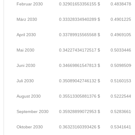
Februar 2030
0.32901653356155 $
0.48384784
März 2030
0.33328334940289 $
0.49012257
April 2030
0.33789915565568 $
0.49691052
Mai 2030
0.34227434172517 $
0.50334462
Juni 2030
0.34669861547813 $
0.50985090
Juli 2030
0.35089042746132 $
0.51601533
August 2030
0.35513305881376 $
0.52225449
September 2030
0.35928899072953 $
0.52836616
Oktober 2030
0.36323160393426 $
0.53416412