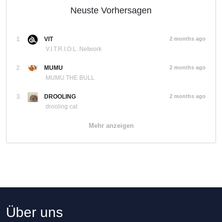
Neuste Vorhersagen
1.
VIT
2 months ago
V.I.T.R.I.O.L. Network
2.
MUMU
2 months ago
MUMU THE BULL
3.
DROOLING
2 months ago
drooling cat
Mehr anzeigen
Über uns