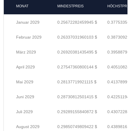
MONAT
MINDESTPREIS
HÖCHSTPREI
Januar 2029
0.25672282459945 $
0.37753356
Februar 2029
0.26337031960103 $
0.38730929
März 2029
0.26920381435495 $
0.39588796
April 2029
0.27547360800144 $
0.40510824
Mai 2029
0.28137719921115 $
0.41378999
Juni 2029
0.28730812501415 $
0.42251194
Juli 2029
0.29289155840872 $
0.43072288
August 2029
0.29850749809422 $
0.43898161