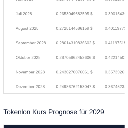
Juli 2028
0.2653049682595 $
0.39015436
August 2028
0.2728144586159 $
0.40119773
September 2028
0.28014310836602 $
0.41197515
Oktober 2028
0.28705862452606 $
0.42214503
November 2028
0.2430270076061 $
0.35739265
Dezember 2028
0.24986762153047 $
0.36745238
Tokenlon Kurs Prognose für 2029