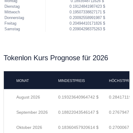
Montag
0.1893548711626 $
Dienstag
0.19124841987423 $
Mittwoch
0.19507338827171 $
Donnerstag
0.20092558991987 $
Freitag
0.20494410171826 $
Samstag
0.20904298375263 $
Tokenlon Kurs Prognose für 2026
MONAT
MINDESTPREIS
HÖCHSTPREI
August 2026
0.19323640964742 $
0.28417119
September 2026
0.18822043546147 $
0.27679475
Oktober 2026
0.18360457920614 $
0.27000673