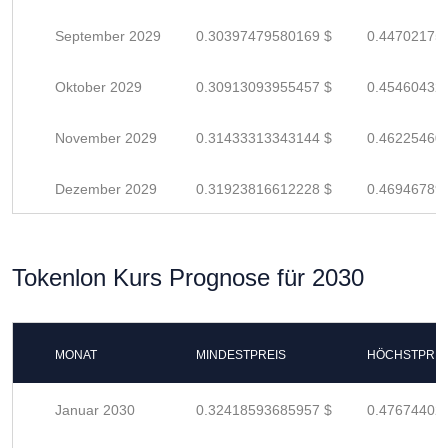
September 2029
0.30397479580169 $
0.44702175
Oktober 2029
0.30913093955457 $
0.45460432
November 2029
0.31433313343144 $
0.46225460
Dezember 2029
0.31923816612228 $
0.46946789
Tokenlon Kurs Prognose für 2030
MONAT
MINDESTPREIS
HÖCHSTPREI
Januar 2030
0.32418593685957 $
0.47674402