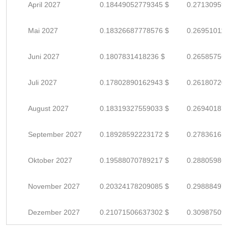
April 2027
0.18449052779345 $
0.27130959
Mai 2027
0.18326687778576 $
0.26951011
Juni 2027
0.1807831418236 $
0.26585756
Juli 2027
0.17802890162943 $
0.26180720
August 2027
0.18319327559033 $
0.26940187
September 2027
0.18928592223172 $
0.27836165
Oktober 2027
0.19588070789217 $
0.28805986
November 2027
0.20324178209085 $
0.29888497
Dezember 2027
0.21071506637302 $
0.30987509