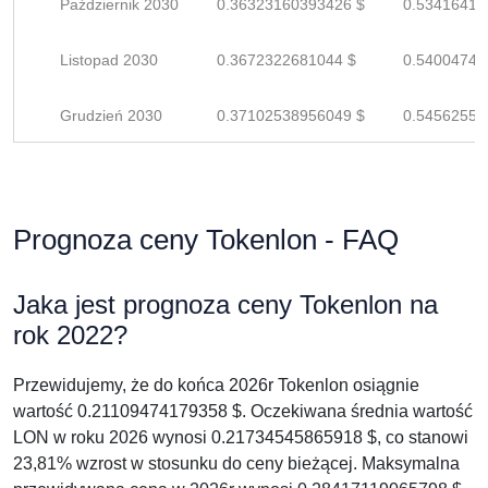
Październik 2030
0.36323160393426 $
0.53416412
Listopad 2030
0.3672322681044 $
0.54004745
Grudzień 2030
0.37102538956049 $
0.54562557
Prognoza ceny Tokenlon - FAQ
Jaka jest prognoza ceny Tokenlon na
rok 2022?
Przewidujemy, że do końca 2026r Tokenlon osiągnie
wartość 0.21109474179358 $. Oczekiwana średnia wartość
LON w roku 2026 wynosi 0.21734545865918 $, co stanowi
23,81% wzrost w stosunku do ceny bieżącej. Maksymalna