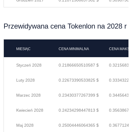
Grudzień 2027
0.21071506637302 $
0.30987509
Przewidywana cena Tokenlon na 2028 r
MIESIĄC
CENA MINIMALNA
CENA MAKS
Styczeń 2028
0.21866650510587 $
0.32156838
Luty 2028
0.22673390533825 $
0.33343221
Marzec 2028
0.23430377267399 $
0.34456437
Kwiecień 2028
0.24234298447813 $
0.35638674
Maj 2028
0.25004446064365 $
0.36771244