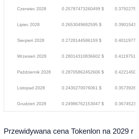
Czerwiec 2028
0.25787473260499 $
0.37922754
Lipiec 2028
0.2653049682595 $
0.39015436
Sierpień 2028
0.2728144586159 $
0.40119773
Wrzesień 2028
0.28014310836602 $
0.41197515
Październik 2028
0.28705862452606 $
0.42214503
Listopad 2028
0.2430270076061 $
0.35739265
Grudzień 2028
0.24986762153047 $
0.36745238
Przewidywana cena Tokenlon na 2029 r