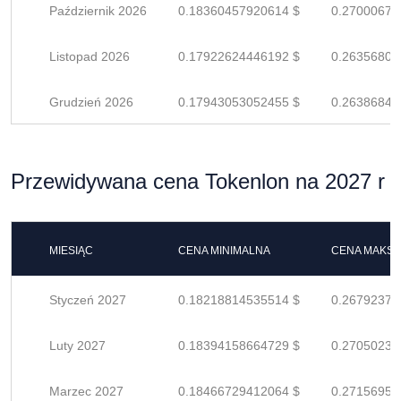
Październik 2026
0.18360457920614 $
0.27000673
Listopad 2026
0.17922624446192 $
0.26356800
Grudzień 2026
0.17943053052455 $
0.26386842
Przewidywana cena Tokenlon na 2027 r
MIESIĄC
CENA MINIMALNA
CENA MAKS
Styczeń 2027
0.18218814535514 $
0.26792374
Luty 2027
0.18394158664729 $
0.27050233
Marzec 2027
0.18466729412064 $
0.27156955