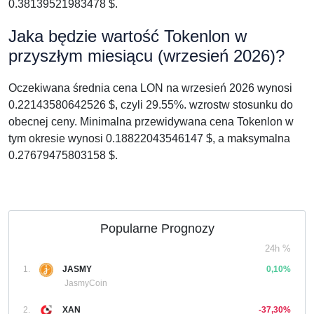
0.38139521983478 $.
Jaka będzie wartość Tokenlon w
przyszłym miesiącu (wrzesień 2026)?
Oczekiwana średnia cena LON na wrzesień 2026 wynosi
0.22143580642526 $, czyli 29.55%. wzrostw stosunku do
obecnej ceny. Minimalna przewidywana cena Tokenlon w
tym okresie wynosi 0.18822043546147 $, a maksymalna
0.27679475803158 $.
Popularne Prognozy
24h %
1.
JASMY
0,10%
JasmyCoin
2.
XAN
-37,30%