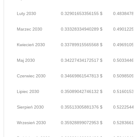
Luty 2030
0.32901653356155 $
0.48384784
Marzec 2030
0.33328334940289 $
0.49012257
Kwiecień 2030
0.33789915565568 $
0.49691052
Maj 2030
0.34227434172517 $
0.50334462
Czerwiec 2030
0.34669861547813 $
0.50985090
Lipiec 2030
0.35089042746132 $
0.51601533
Sierpień 2030
0.35513305881376 $
0.52225449
Wrzesień 2030
0.35928899072953 $
0.52836616