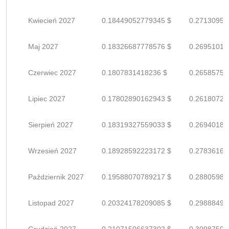
Kwiecień 2027
0.18449052779345 $
0.27130959
Maj 2027
0.18326687778576 $
0.26951011
Czerwiec 2027
0.1807831418236 $
0.26585756
Lipiec 2027
0.17802890162943 $
0.26180720
Sierpień 2027
0.18319327559033 $
0.26940187
Wrzesień 2027
0.18928592223172 $
0.27836165
Październik 2027
0.19588070789217 $
0.28805986
Listopad 2027
0.20324178209085 $
0.29888497