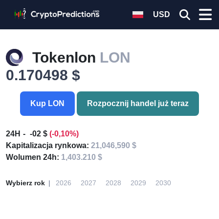
USD
Tokenlon
LON
0.170498 $
Kup LON
Rozpocznij handel już teraz
24H
-02 $
(-0,10%)
Kapitalizacja rynkowa:
21,046,590 $
Wolumen 24h:
1,403.210 $
Wybierz rok
2026
2027
2028
2029
2030