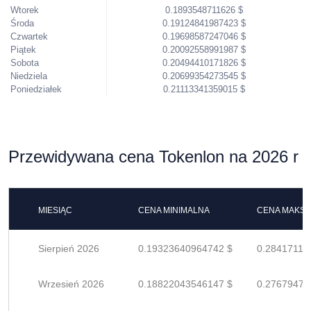
Wtorek
0.1893548711626 $
Środa
0.19124841987423 $
Czwartek
0.19698587247046 $
Piątek
0.20092558991987 $
Sobota
0.20494410171826 $
Niedziela
0.20699354273545 $
Poniedziałek
0.21113341359015 $
Przewidywana cena Tokenlon na 2026 r
MIESIĄC
CENA MINIMALNA
CENA MAKS
Sierpień 2026
0.19323640964742 $
0.28417119
Wrzesień 2026
0.18822043546147 $
0.27679475