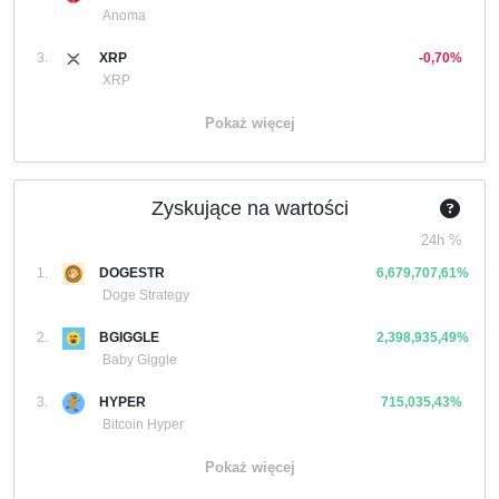
Anoma
3.
XRP
-0,70%
XRP
Pokaż więcej
Zyskujące na wartości
24h %
1.
DOGESTR
6,679,707,61%
Doge Strategy
2.
BGIGGLE
2,398,935,49%
Baby Giggle
3.
HYPER
715,035,43%
Bitcoin Hyper
Pokaż więcej