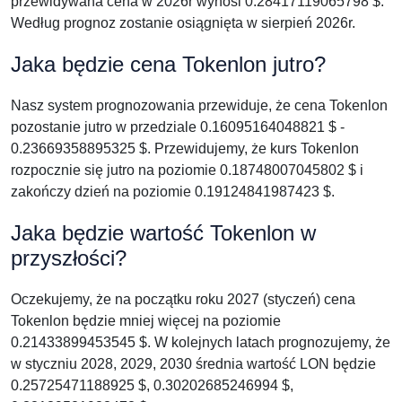
przewidywana cena w 2026r wynosi 0.28417119065798 $.
Według prognoz zostanie osiągnięta w sierpień 2026r.
Jaka będzie cena Tokenlon jutro?
Nasz system prognozowania przewiduje, że cena Tokenlon
pozostanie jutro w przedziale 0.16095164048821 $ -
0.23669358895325 $. Przewidujemy, że kurs Tokenlon
rozpocznie się jutro na poziomie 0.18748007045802 $ i
zakończy dzień na poziomie 0.19124841987423 $.
Jaka będzie wartość Tokenlon w
przyszłości?
Oczekujemy, że na początku roku 2027 (styczeń) cena
Tokenlon będzie mniej więcej na poziomie
0.21433899453545 $. W kolejnych latach prognozujemy, że
w styczniu 2028, 2029, 2030 średnia wartość LON będzie
0.25725471188925 $, 0.30202685246994 $,