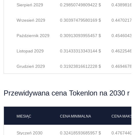
Sierpień 2029
0.29850749809422 $
0.43898161
Wrzesień 2029
0.30397479580169 $
0.44702175
Październik 2029
0.30913093955457 $
0.45460432
Listopad 2029
0.31433313343144 $
0.46225460
Grudzień 2029
0.31923816612228 $
0.46946789
Przewidywana cena Tokenlon na 2030 r
MIESIĄC
CENA MINIMALNA
CENA MAKS
Styczeń 2030
0.32418593685957 $
0.47674402