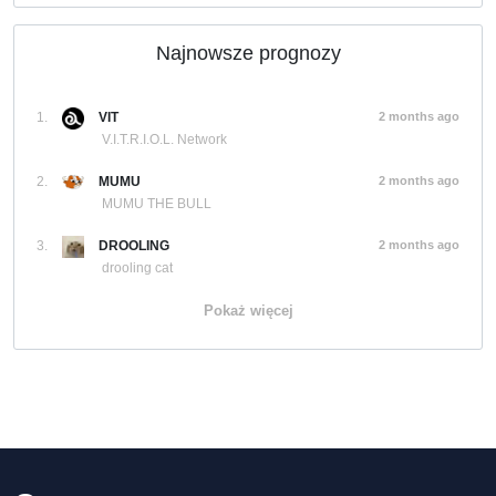
Najnowsze prognozy
1.
VIT
2 months ago
V.I.T.R.I.O.L. Network
2.
MUMU
2 months ago
MUMU THE BULL
3.
DROOLING
2 months ago
drooling cat
Pokaż więcej