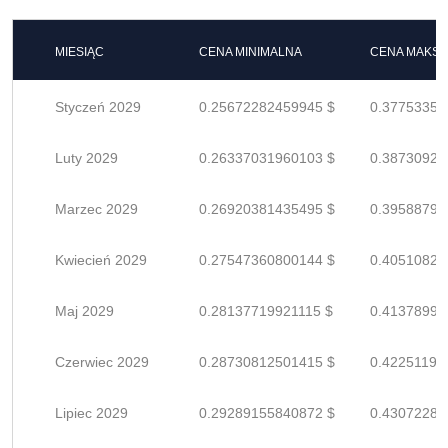
MIESIĄC
CENA MINIMALNA
CENA MAKS
Styczeń 2029
0.25672282459945 $
0.37753356
Luty 2029
0.26337031960103 $
0.38730929
Marzec 2029
0.26920381435495 $
0.39588796
Kwiecień 2029
0.27547360800144 $
0.40510824
Maj 2029
0.28137719921115 $
0.41378999
Czerwiec 2029
0.28730812501415 $
0.42251194
Lipiec 2029
0.29289155840872 $
0.43072288