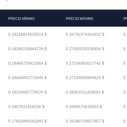
PRECIO MÍNIMO
PRECIO MÁXIMO
P
0.18218814535514 $
0.26792374316932 $
0
0.18394158664729 $
0.27050233330484 $
0
0.18466729412064 $
0.27156955017741 $
0
0.18449052779345 $
0.27130959969625 $
0
0.18326687778576 $
0.26951011439082 $
0
0.1807831418236 $
0.2658575615053 $
0
0.17802890162943 $
0.26180720827857 $
0