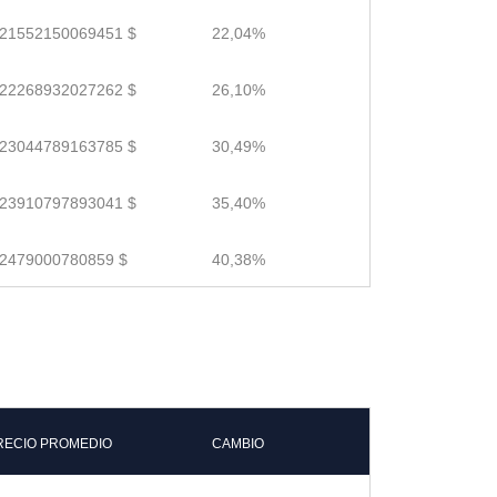
.21552150069451 $
22,04%
.22268932027262 $
26,10%
.23044789163785 $
30,49%
.23910797893041 $
35,40%
.2479000780859 $
40,38%
RECIO PROMEDIO
CAMBIO