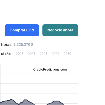
Comprar LON
Negocie ahora
 horas:
1,225.270 $
 el año
2026
2027
2028
2029
2030
CryptoPredictions.com