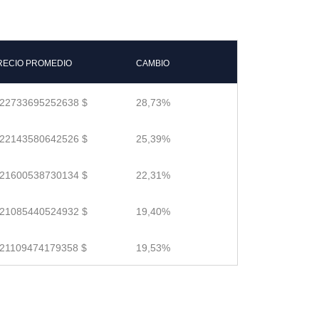
RECIO PROMEDIO
CAMBIO
.22733695252638 $
28,73%
.22143580642526 $
25,39%
.21600538730134 $
22,31%
.21085440524932 $
19,40%
.21109474179358 $
19,53%