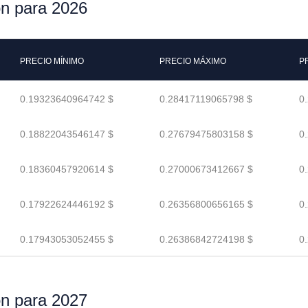
on para 2026
PRECIO MÍNIMO
PRECIO MÁXIMO
P
0.19323640964742 $
0.28417119065798 $
0
0.18822043546147 $
0.27679475803158 $
0
0.18360457920614 $
0.27000673412667 $
0
0.17922624446192 $
0.26356800656165 $
0
0.17943053052455 $
0.26386842724198 $
0
on para 2027