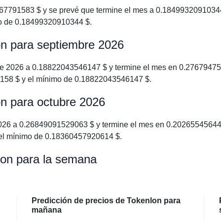
791583 $ y se prevé que termine el mes a 0.18499320910344 $
o de 0.18499320910344 $.
on para septiembre 2026
e 2026 a 0.18822043546147 $ y termine el mes en 0.276794758
158 $ y el mínimo de 0.18822043546147 $.
on para octubre 2026
026 a 0.26849091529063 $ y termine el mes en 0.202655456442
el mínimo de 0.18360457920614 $.
lon para la semana
Predicción de precios de Tokenlon para
mañana