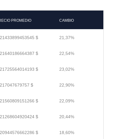
RECIO PROMEDIO
CAMBIO
.21433899453545 $
21,37%
.21640186664387 $
22,54%
.21725564014193 $
23,02%
.217047679757 $
22,90%
.21560809151266 $
22,09%
.21268604920424 $
20,44%
.20944576662286 $
18,60%