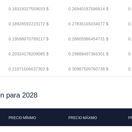
0.18319327559033 $
0.26940187586814 $
0
0.18928592223172 $
0.27836165034077 $
0
0.19588070789217 $
0.28805986454731 $
0
0.20324178209085 $
0.29888497366301 $
0
0.21071506637302 $
0.30987509760738 $
0
on para 2028
PRECIO MÍNIMO
PRECIO MÁXIMO
P