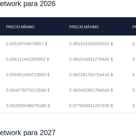
Network para 2026
PRECIO MÍNIMO
PRECIO MÁXIMO
P
0.05529704878657 $
0.081319189392015 $
0
0.056111445263902 $
0.082516831270444 $
0
0.055951600713003 $
0.082281765754416 $
0
0.054673973213506 $
0.080402901784568 $
0
0.052930548075186 $
0.077839041287038 $
0
Network para 2027