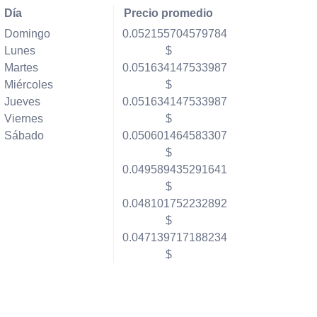
Día
Precio promedio
Domingo
0.052155704579784
Lunes
$
Martes
0.051634147533987
Miércoles
$
Jueves
0.051634147533987
Viernes
$
Sábado
0.050601464583307
$
0.049589435291641
$
0.048101752232892
$
0.047139717188234
$