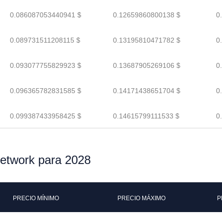
0.086087053440941 $
0.12659860800138 $
0
0.089731511208115 $
0.13195810471782 $
0
0.093077755829923 $
0.13687905269106 $
0
0.096365782831585 $
0.14171438651704 $
0
0.099387433958425 $
0.14615799111533 $
0
Network para 2028
PRECIO MÍNIMO
PRECIO MÁXIMO
P