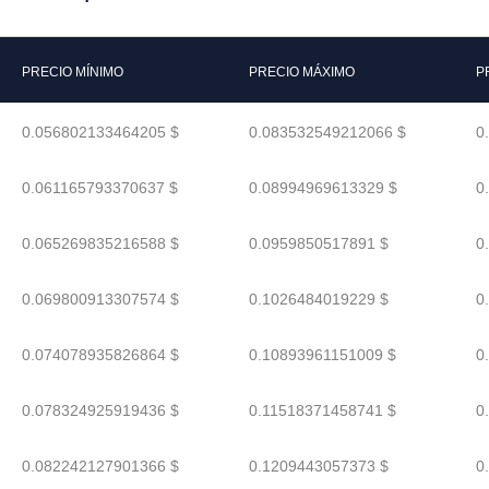
PRECIO MÍNIMO
PRECIO MÁXIMO
P
0.056802133464205 $
0.083532549212066 $
0
0.061165793370637 $
0.08994969613329 $
0
0.065269835216588 $
0.0959850517891 $
0
0.069800913307574 $
0.1026484019229 $
0
0.074078935826864 $
0.10893961151009 $
0
0.078324925919436 $
0.11518371458741 $
0
0.082242127901366 $
0.1209443057373 $
0