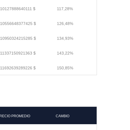
.10127888640111 $
117,28%
.10556648377425 $
126,48%
.10950324215285 $
134,93%
.11337150921363 $
143,22%
.11692639289226 $
150,85%
RECIO PROMEDIO
CAMBIO