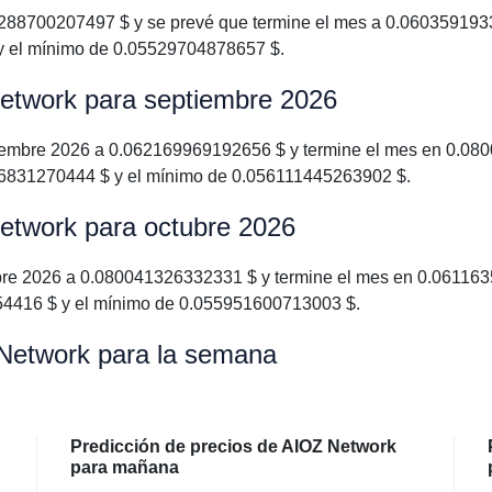
88700207497 $ y se prevé que termine el mes a 0.0603591933
y el mínimo de 0.05529704878657 $.
Network para septiembre 2026
embre 2026 a 0.062169969192656 $ y termine el mes en 0.080
16831270444 $ y el mínimo de 0.056111445263902 $.
Network para octubre 2026
re 2026 a 0.080041326332331 $ y termine el mes en 0.0611635
54416 $ y el mínimo de 0.055951600713003 $.
 Network para la semana
Predicción de precios de AIOZ Network
para mañana