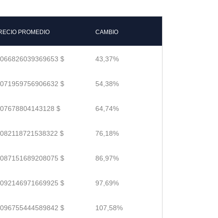
RECIO PROMEDIO
CAMBIO
.066826039369653 $
43,37%
.071959756906632 $
54,38%
.07678804143128 $
64,74%
.082118721538322 $
76,18%
.087151689208075 $
86,97%
.092146971669925 $
97,69%
.096755444589842 $
107,58%