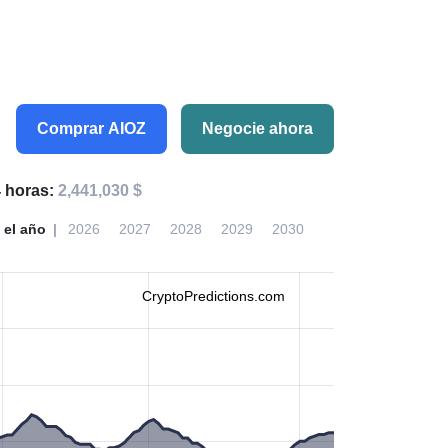
Comprar AIOZ
Negocie ahora
 horas:
2,441,030 $
 el año
2026
2027
2028
2029
2030
CryptoPredictions.com