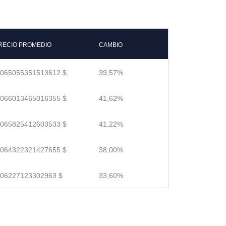
RECIO PROMEDIO
CAMBIO
.065055351513612 $
39,57%
.066013465016355 $
41,62%
.065825412603533 $
41,22%
.064322321427655 $
38,00%
.06227123302963 $
33,60%