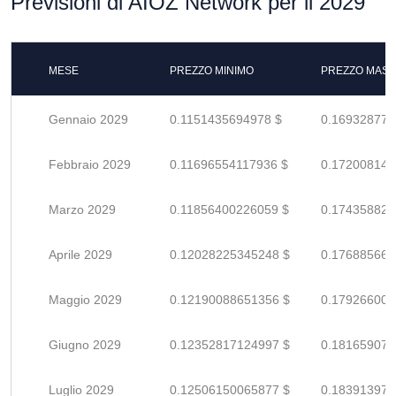
Previsioni di AIOZ Network per il 2029
MESE
PREZZO MINIMO
PREZZO MASS
Gennaio 2029
0.1151435694978 $
0.169328778
Febbraio 2029
0.11696554117936 $
0.172008148
Marzo 2029
0.11856400226059 $
0.174358826
Aprile 2029
0.12028225345248 $
0.176885666
Maggio 2029
0.12190088651356 $
0.179266009
Giugno 2029
0.12352817124997 $
0.181659075
Luglio 2029
0.12506150065877 $
0.183913971