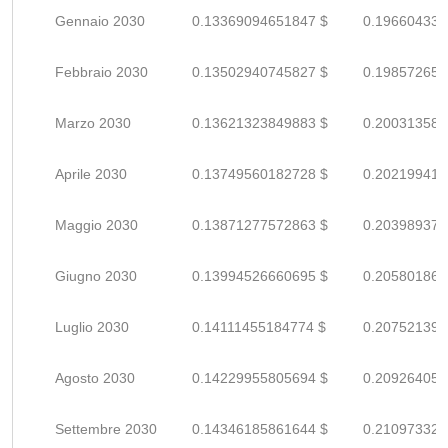
Gennaio 2030
0.13369094651847 $
0.196604333
Febbraio 2030
0.13502940745827 $
0.198572658
Marzo 2030
0.13621323849883 $
0.200313586
Aprile 2030
0.13749560182728 $
0.202199414
Maggio 2030
0.13871277572863 $
0.203989376
Giugno 2030
0.13994526660695 $
0.205801862
Luglio 2030
0.14111455184774 $
0.207521399
Agosto 2030
0.14229955805694 $
0.209264055
Settembre 2030
0.14346185861644 $
0.210973321