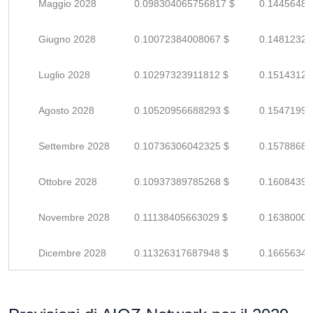
Maggio 2028
0.098304065756817 $
0.14456480
Giugno 2028
0.10072384008067 $
0.14812329
Luglio 2028
0.10297323911812 $
0.15143123
Agosto 2028
0.10520956688293 $
0.15471995
Settembre 2028
0.10736306042325 $
0.15788685
Ottobre 2028
0.10937389785268 $
0.16084396
Novembre 2028
0.11138405663029 $
0.16380008
Dicembre 2028
0.11326317687948 $
0.16656349