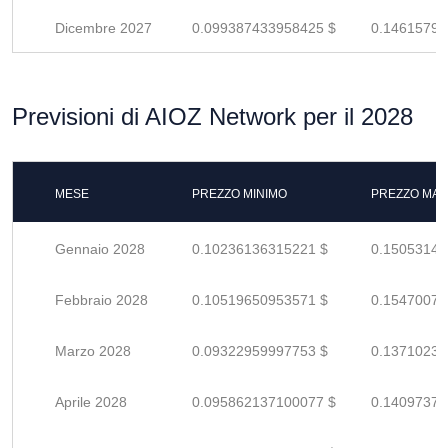
Dicembre 2027
0.099387433958425 $
0.14615799
Previsioni di AIOZ Network per il 2028
MESE
PREZZO MINIMO
PREZZO MAS
Gennaio 2028
0.10236136315221 $
0.15053141
Febbraio 2028
0.10519650953571 $
0.15470074
Marzo 2028
0.09322959997753 $
0.13710235
Aprile 2028
0.095862137100077 $
0.14097373