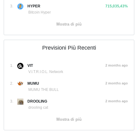
3.
HYPER
715,035,43%
Bitcoin Hyper
Mostra di più
Previsioni Più Recenti
1.
VIT
2 months ago
V.I.T.R.I.O.L. Network
2.
MUMU
2 months ago
MUMU THE BULL
3.
DROOLING
2 months ago
drooling cat
Mostra di più