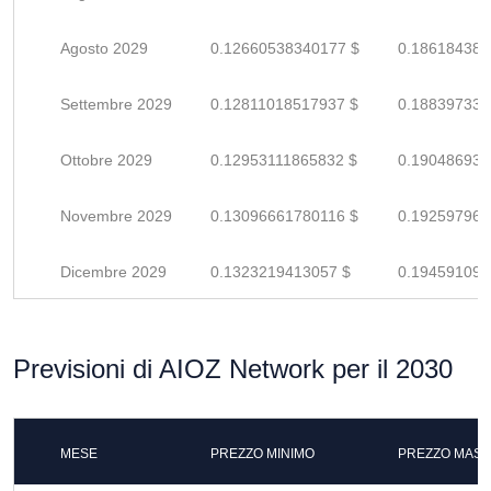
Agosto 2029
0.12660538340177 $
0.186184387
Settembre 2029
0.12811018517937 $
0.188397331
Ottobre 2029
0.12953111865832 $
0.190486939
Novembre 2029
0.13096661780116 $
0.192597967
Dicembre 2029
0.1323219413057 $
0.194591090
Previsioni di AIOZ Network per il 2030
MESE
PREZZO MINIMO
PREZZO MASS