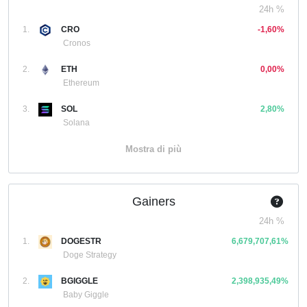
24h %
1.
CRO
-1,60%
Cronos
2.
ETH
0,00%
Ethereum
3.
SOL
2,80%
Solana
Mostra di più
Gainers
24h %
1.
DOGESTR
6,679,707,61%
Doge Strategy
2.
BGIGGLE
2,398,935,49%
Baby Giggle