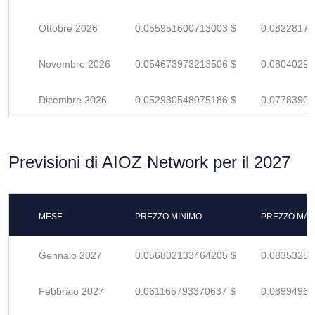
Ottobre 2026
0.055951600713003 $
0.08228176
Novembre 2026
0.054673973213506 $
0.08040290
Dicembre 2026
0.052930548075186 $
0.07783904
Previsioni di AIOZ Network per il 2027
MESE
PREZZO MINIMO
PREZZO MAS
Gennaio 2027
0.056802133464205 $
0.08353254
Febbraio 2027
0.061165793370637 $
0.08994969