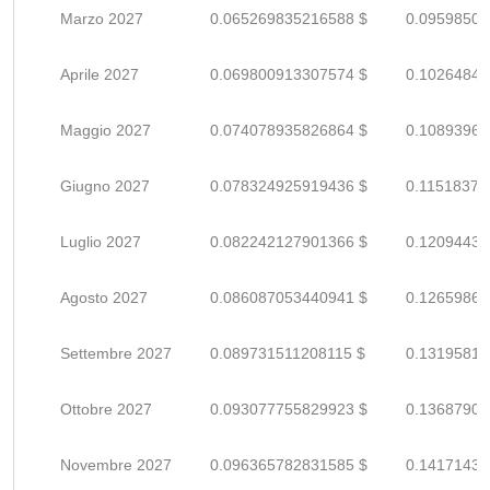
Marzo 2027
0.065269835216588 $
0.09598505
Aprile 2027
0.069800913307574 $
0.10264840
Maggio 2027
0.074078935826864 $
0.10893961
Giugno 2027
0.078324925919436 $
0.11518371
Luglio 2027
0.082242127901366 $
0.12094430
Agosto 2027
0.086087053440941 $
0.12659860
Settembre 2027
0.089731511208115 $
0.13195810
Ottobre 2027
0.093077755829923 $
0.13687905
Novembre 2027
0.096365782831585 $
0.14171438