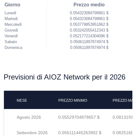
Giorno
Prezzo medio
Lunedì
0.054323084799861 $
Martedì
0.054323084799861 $
Mercoledì
0.053779853951862 $
Giovedì
0.053242055412343 $
Venerdì
0.052177214304096 $
Sabato
0.050611897874974 $
Domenica
0.050611897874974 $
Previsioni di AIOZ Network per il 2026
MESE
PREZZO MINIMO
PREZZO MAS
Agosto 2026
0.05529704878657 $
0.08131918
Settembre 2026
0.056111445263902 $
0.08251683