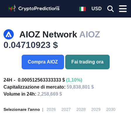
USD
AIOZ Network
AIOZ
0.04710923 $
Compra AIOZ
Fai trading ora
24H
0.000512563333333 $
(1,10%)
Capitalizzazione di mercato:
59,838,801 $
Volume in 24h:
2,258,669 $
Selezionare l'anno
2026
2027
2028
2029
2030