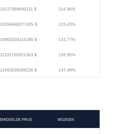
.10127888640111 $
114,36%
.10556648377425 $
123,43%
.10950324215285 $
131,77%
.11337150921363 $
139,95%
.11692639289226 $
147,48%
EMIDDELDE PRIJS
WIJZIGEN