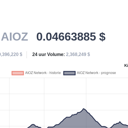
k
AIOZ
0.04663885 $
9,396,220 $
24 uur Volume:
2,368,249 $
K