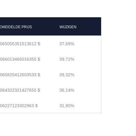
EMIDDELDE PRIJS
WIJZIGEN
.065055351513612 $
37,69%
.066013465016355 $
39,72%
.065825412603533 $
39,32%
.064322321427655 $
36,14%
.06227123302963 $
31,80%