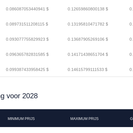
0.086087053440941 $
0.12659860800138 $
0
0.089731511208115 $
0.13195810471782 $
0
0.093077755829923 $
0.13687905269106 $
0
0.096365782831585 $
0.14171438651704 $
0
0.099387433958425 $
0.14615799111533 $
0
ng voor 2028
MINIMUM PRIJS
MAXIMUM PRIJS
G