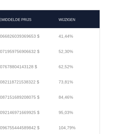
EMIDDELDE PRIJS
WIJZIGEN
.066826039369653 $
41,44%
.071959756906632 $
52,30%
.07678804143128 $
62,52%
.082118721538322 $
73,81%
.087151689208075 $
84,46%
.092146971669925 $
95,03%
.096755444589842 $
104,79%