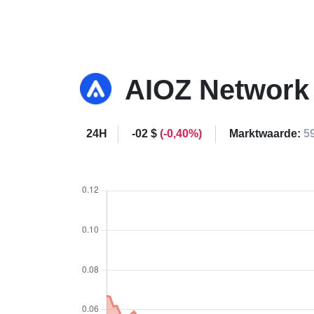
AIOZ Networ
24H
-02 $
(-0,40%)
Marktwaarde:
5