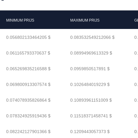
MINIMUM PRIJS
MAXIMUM PRIJS
G
0.056802133464205 $
0.083532549212066 $
0
0.061165793370637 $
0.08994969613329 $
0
0.065269835216588 $
0.0959850517891 $
0
0.069800913307574 $
0.1026484019229 $
0
0.074078935826864 $
0.10893961151009 $
0
0.078324925919436 $
0.11518371458741 $
0
0.082242127901366 $
0.1209443057373 $
0