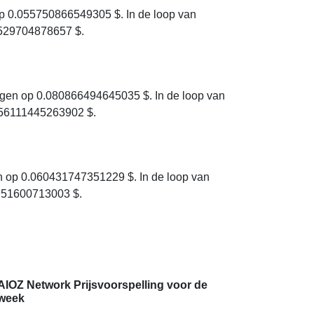
p 0.055750866549305 $. In de loop van
5529704878657 $.
gen op 0.080866494645035 $. In de loop van
.056111445263902 $.
 op 0.060431747351229 $. In de loop van
5951600713003 $.
AIOZ Network Prijsvoorspelling voor de
week