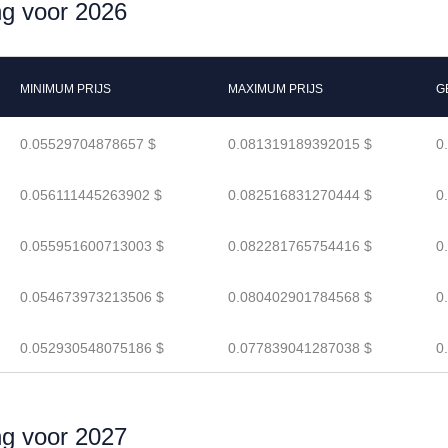
ng voor 2026
MINIMUM PRIJS
MAXIMUM PRIJS
G
0.05529704878657 $
0.081319189392015 $
0
0.056111445263902 $
0.082516831270444 $
0
0.055951600713003 $
0.082281765754416 $
0
0.054673973213506 $
0.080402901784568 $
0
0.052930548075186 $
0.077839041287038 $
0
ng voor 2027