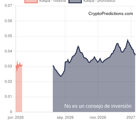
CryptoPredictions.com
No es un consejo de inversión