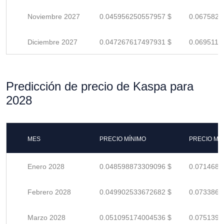
Noviembre 2027
0.045956250557957 $
0.0675827
Diciembre 2027
0.047267617497931 $
0.0695112
Predicción de precio de Kaspa para
2028
MES
PRECIO MÍNIMO
PRECIO MÁ
Enero 2028
0.048598873309096 $
0.0714689
Febrero 2028
0.049902533672682 $
0.0733860
Marzo 2028
0.051095174004536 $
0.0751399