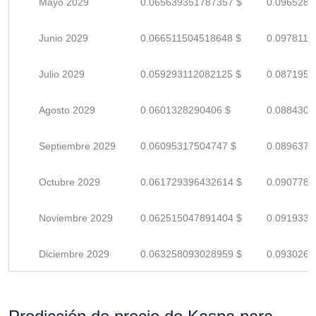
Mayo 2029
0.065639351787357 $
0.0965284
Junio 2029
0.066511504518648 $
0.0978110
Julio 2029
0.059293112082125 $
0.0871957
Agosto 2029
0.0601328290406 $
0.0884306
Septiembre 2029
0.06095317504747 $
0.0896370
Octubre 2029
0.061729396432614 $
0.0907785
Noviembre 2029
0.062515047891404 $
0.0919338
Diciembre 2029
0.063258093028959 $
0.0930266