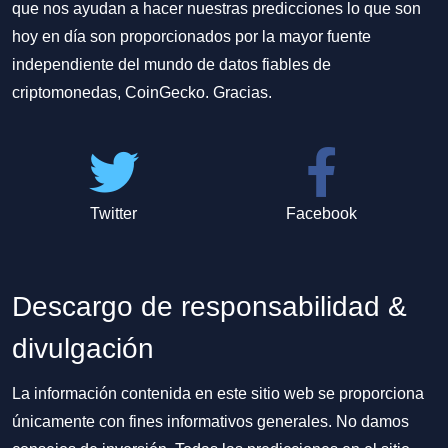
que nos ayudan a hacer nuestras predicciones lo que son
hoy en día son proporcionados por la mayor fuente
independiente del mundo de datos fiables de
criptomonedas, CoinGecko. Gracias.
Twitter
Facebook
Descargo de responsabilidad &
divulgación
La información contenida en este sitio web se proporciona
únicamente con fines informativos generales. No damos