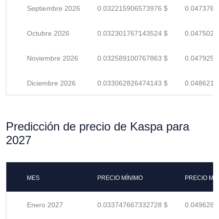
Septiembre 2026
0.032215906573976 $
0.0473763
Octubre 2026
0.032301767143524 $
0.0475025
Noviembre 2026
0.032589100767863 $
0.0479251
Diciembre 2026
0.033062826474143 $
0.0486218
Predicción de precio de Kaspa para
2027
MES
PRECIO MÍNIMO
PRECIO MÁ
Enero 2027
0.033747667332728 $
0.0496289