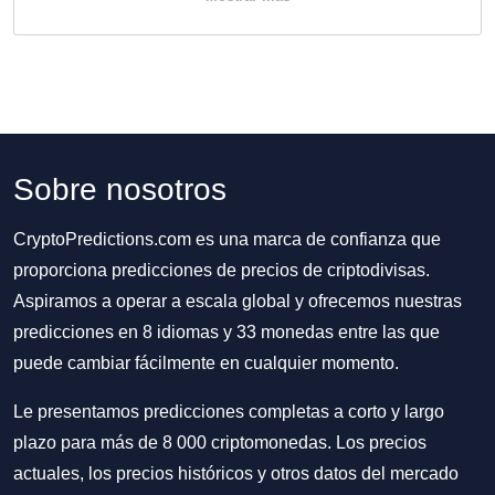
Sobre nosotros
CryptoPredictions.com es una marca de confianza que
proporciona predicciones de precios de criptodivisas.
Aspiramos a operar a escala global y ofrecemos nuestras
predicciones en 8 idiomas y 33 monedas entre las que
puede cambiar fácilmente en cualquier momento.
Le presentamos predicciones completas a corto y largo
plazo para más de 8 000 criptomonedas. Los precios
actuales, los precios históricos y otros datos del mercado