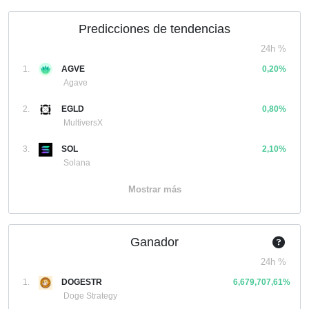
Predicciones de tendencias
24h %
1.
AGVE
0,20%
Agave
2.
EGLD
0,80%
MultiversX
3.
SOL
2,10%
Solana
Mostrar más
Ganador
24h %
1.
DOGESTR
6,679,707,61%
Doge Strategy