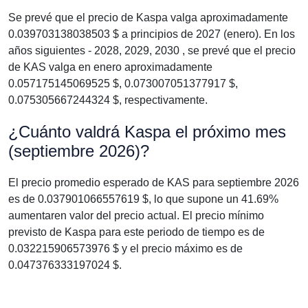
Se prevé que el precio de Kaspa valga aproximadamente
0.039703138038503 $ a principios de 2027 (enero). En los
años siguientes - 2028, 2029, 2030 , se prevé que el precio
de KAS valga en enero aproximadamente
0.057175145069525 $, 0.073007051377917 $,
0.075305667244324 $, respectivamente.
¿Cuánto valdrá Kaspa el próximo mes
(septiembre 2026)?
El precio promedio esperado de KAS para septiembre 2026
es de 0.037901066557619 $, lo que supone un 41.69%
aumentaren valor del precio actual. El precio mínimo
previsto de Kaspa para este periodo de tiempo es de
0.032215906573976 $ y el precio máximo es de
0.047376333197024 $.