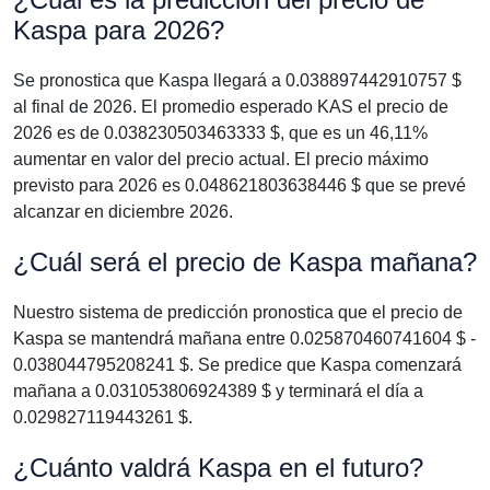
Kaspa para 2026?
Se pronostica que Kaspa llegará a 0.038897442910757 $
al final de 2026. El promedio esperado KAS el precio de
2026 es de 0.038230503463333 $, que es un 46,11%
aumentar en valor del precio actual. El precio máximo
previsto para 2026 es 0.048621803638446 $ que se prevé
alcanzar en diciembre 2026.
¿Cuál será el precio de Kaspa mañana?
Nuestro sistema de predicción pronostica que el precio de
Kaspa se mantendrá mañana entre 0.025870460741604 $ -
0.038044795208241 $. Se predice que Kaspa comenzará
mañana a 0.031053806924389 $ y terminará el día a
0.029827119443261 $.
¿Cuánto valdrá Kaspa en el futuro?