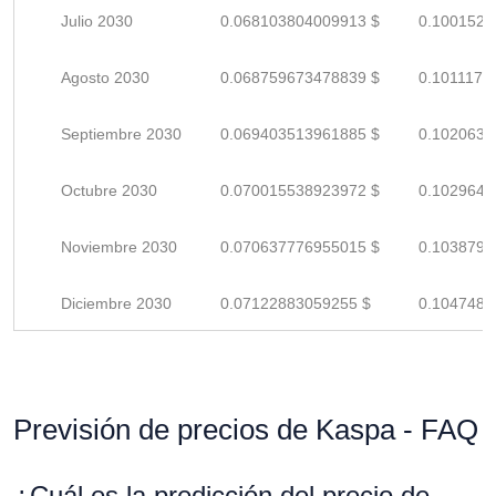
Julio 2030
0.068103804009913 $
0.1001526
Agosto 2030
0.068759673478839 $
0.1011171
Septiembre 2030
0.069403513961885 $
0.1020639
Octubre 2030
0.070015538923972 $
0.1029640
Noviembre 2030
0.070637776955015 $
0.1038790
Diciembre 2030
0.07122883059255 $
0.1047482
Previsión de precios de Kaspa - FAQ
¿Cuál es la predicción del precio de