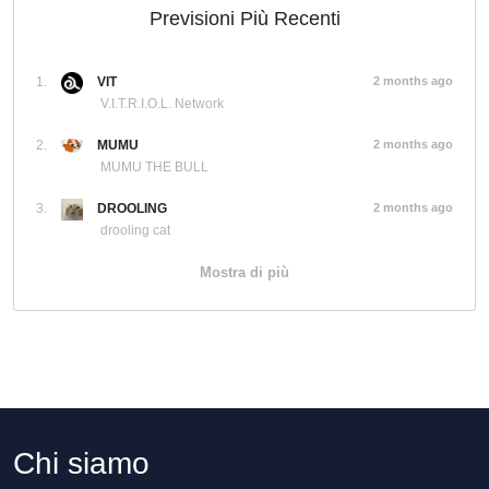
Previsioni Più Recenti
1.
VIT
2 months ago
V.I.T.R.I.O.L. Network
2.
MUMU
2 months ago
MUMU THE BULL
3.
DROOLING
2 months ago
drooling cat
Mostra di più
Chi siamo