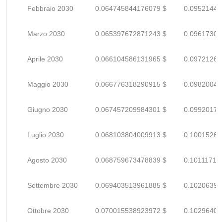
Febbraio 2030
0.064745844176079 $
0.09521447
Marzo 2030
0.065397672871243 $
0.09617304
Aprile 2030
0.066104586131965 $
0.09721262
Maggio 2030
0.066776318290915 $
0.09820046
Giugno 2030
0.067457209984301 $
0.09920177
Luglio 2030
0.068103804009913 $
0.10015265
Agosto 2030
0.068759673478839 $
0.10111716
Settembre 2030
0.069403513961885 $
0.10206399
Ottobre 2030
0.070015538923972 $
0.10296402