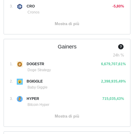
3.
CRO
-5,80%
Cronos
Mostra di più
Gainers
24h %
1.
DOGESTR
6,679,707,61%
Doge Strategy
2.
BGIGGLE
2,398,935,49%
Baby Giggle
3.
HYPER
715,035,43%
Bitcoin Hyper
Mostra di più