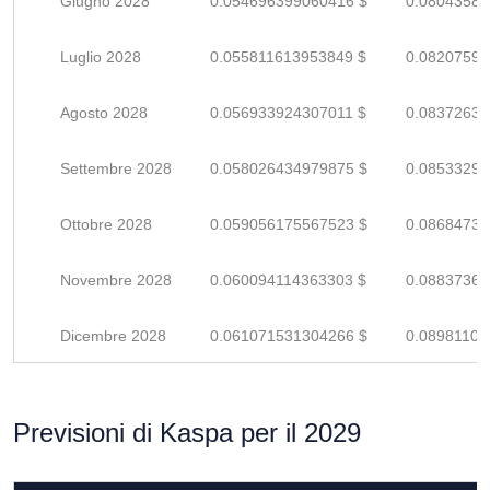
Giugno 2028
0.054696399060416 $
0.08043588
Luglio 2028
0.055811613953849 $
0.08207590
Agosto 2028
0.056933924307011 $
0.08372635
Settembre 2028
0.058026434979875 $
0.08533299
Ottobre 2028
0.059056175567523 $
0.08684731
Novembre 2028
0.060094114363303 $
0.08837369
Dicembre 2028
0.061071531304266 $
0.08981107
Previsioni di Kaspa per il 2029