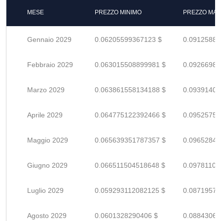
MESE
PREZZO MINIMO
PREZZO MAS
Gennaio 2029
0.06205599367123 $
0.09125881
Febbraio 2029
0.063015508899981 $
0.09266986
Marzo 2029
0.063861558134188 $
0.09391405
Aprile 2029
0.064775122392466 $
0.09525753
Maggio 2029
0.065639351787357 $
0.09652845
Giugno 2029
0.066511504518648 $
0.09781103
Luglio 2029
0.059293112082125 $
0.08719575
Agosto 2029
0.0601328290406 $
0.08843063