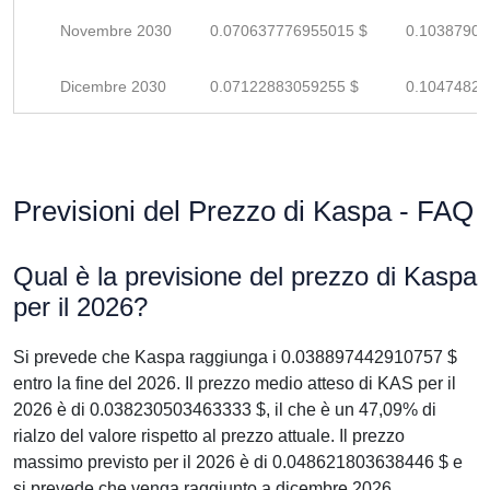
Novembre 2030
0.070637776955015 $
0.10387908
Dicembre 2030
0.07122883059255 $
0.10474828
Previsioni del Prezzo di Kaspa - FAQ
Qual è la previsione del prezzo di Kaspa
per il 2026?
Si prevede che Kaspa raggiunga i 0.038897442910757 $
entro la fine del 2026. Il prezzo medio atteso di KAS per il
2026 è di 0.038230503463333 $, il che è un 47,09% di
rialzo del valore rispetto al prezzo attuale. Il prezzo
massimo previsto per il 2026 è di 0.048621803638446 $ e
si prevede che venga raggiunto a dicembre 2026.