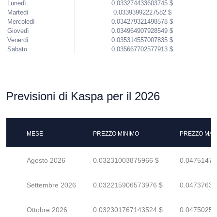
Lunedì
0.033274433603745 $
Martedì
0.03393992227582 $
Mercoledì
0.034279321498578 $
Giovedì
0.034964907928549 $
Venerdì
0.035314557007835 $
Sabato
0.035667702577913 $
Previsioni di Kaspa per il 2026
MESE
PREZZO MINIMO
PREZZO MAS
Agosto 2026
0.03231003875966 $
0.04751476
Settembre 2026
0.032215906573976 $
0.04737633
Ottobre 2026
0.032301767143524 $
0.04750259