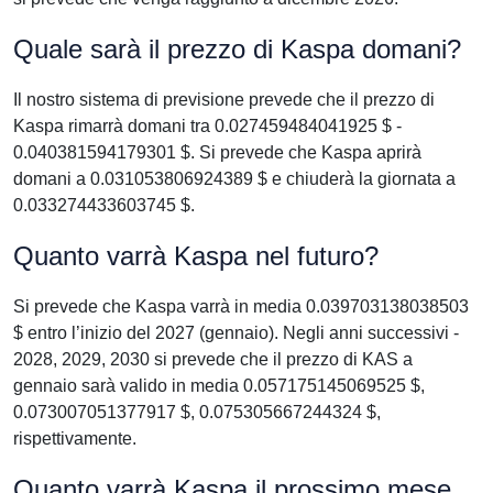
Quale sarà il prezzo di Kaspa domani?
Il nostro sistema di previsione prevede che il prezzo di
Kaspa rimarrà domani tra 0.027459484041925 $ -
0.040381594179301 $. Si prevede che Kaspa aprirà
domani a 0.031053806924389 $ e chiuderà la giornata a
0.033274433603745 $.
Quanto varrà Kaspa nel futuro?
Si prevede che Kaspa varrà in media 0.039703138038503
$ entro l’inizio del 2027 (gennaio). Negli anni successivi -
2028, 2029, 2030 si prevede che il prezzo di KAS a
gennaio sarà valido in media 0.057175145069525 $,
0.073007051377917 $, 0.075305667244324 $,
rispettivamente.
Quanto varrà Kaspa il prossimo mese