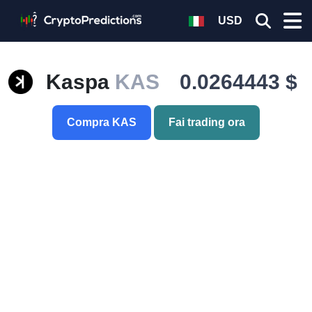
USD
Kaspa
KAS
0.0264443 $
Compra KAS
Fai trading ora