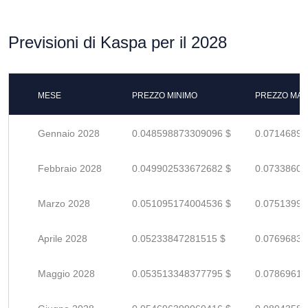
Previsioni di Kaspa per il 2028
MESE
PREZZO MINIMO
PREZZO MAS
Gennaio 2028
0.048598873309096 $
0.07146893
Febbraio 2028
0.049902533672682 $
0.07338607
Marzo 2028
0.051095174004536 $
0.07513996
Aprile 2028
0.05233847281515 $
0.07696834
Maggio 2028
0.053513348377795 $
0.07869610