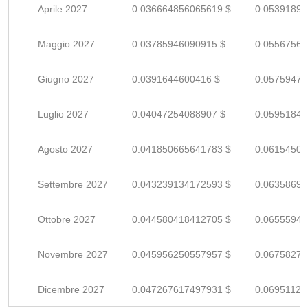
Aprile 2027
0.036664856065619 $
0.05391890
Maggio 2027
0.03785946090915 $
0.05567567
Giugno 2027
0.0391644600416 $
0.05759479
Luglio 2027
0.04047254088907 $
0.05951844
Agosto 2027
0.041850665641783 $
0.06154509
Settembre 2027
0.043239134172593 $
0.06358696
Ottobre 2027
0.044580418412705 $
0.06555943
Novembre 2027
0.045956250557957 $
0.06758272
Dicembre 2027
0.047267617497931 $
0.06951120