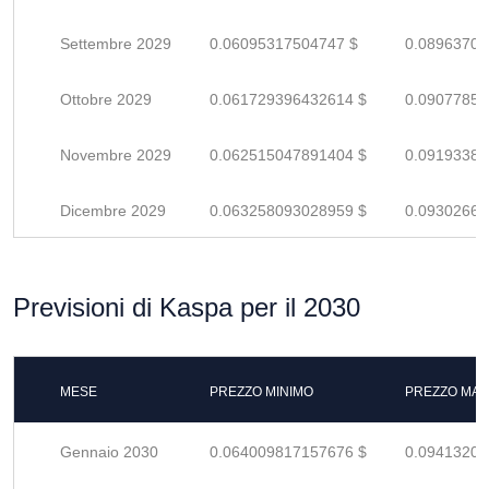
Settembre 2029
0.06095317504747 $
0.08963702
Ottobre 2029
0.061729396432614 $
0.09077852
Novembre 2029
0.062515047891404 $
0.09193389
Dicembre 2029
0.063258093028959 $
0.09302660
Previsioni di Kaspa per il 2030
MESE
PREZZO MINIMO
PREZZO MAS
Gennaio 2030
0.064009817157676 $
0.09413208