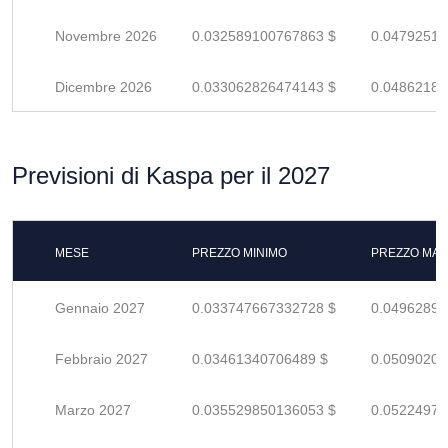
Novembre 2026
0.032589100767863 $
0.04792514
Dicembre 2026
0.033062826474143 $
0.04862180
Previsioni di Kaspa per il 2027
MESE
PREZZO MINIMO
PREZZO MAS
Gennaio 2027
0.033747667332728 $
0.04962892
Febbraio 2027
0.03461340706489 $
0.05090206
Marzo 2027
0.035529850136053 $
0.05224977