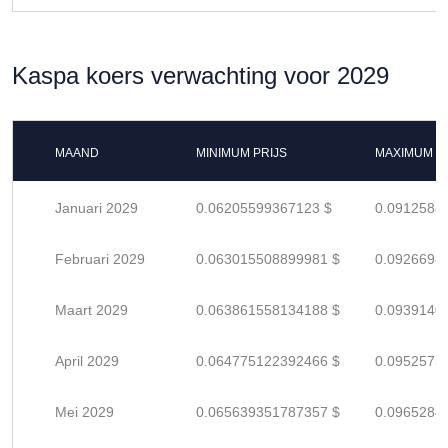
Kaspa koers verwachting voor 2029
MAAND
MINIMUM PRIJS
MAXIMUM P
Januari 2029
0.06205599367123 $
0.0912588
Februari 2029
0.063015508899981 $
0.0926698
Maart 2029
0.063861558134188 $
0.0939140
April 2029
0.064775122392466 $
0.0952575
Mei 2029
0.065639351787357 $
0.0965284