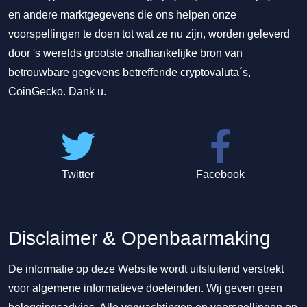
en andere marktgegevens die ons helpen onze
voorspellingen te doen tot wat ze nu zijn, worden geleverd
door 's werelds grootste onafhankelijke bron van
betrouwbare gegevens betreffende cryptovaluta´s,
CoinGecko. Dank u.
Twitter
Facebook
Disclaimer & Openbaarmaking
De informatie op deze Website wordt uitsluitend verstrekt
voor algemene informatieve doeleinden. Wij geven geen