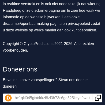
in realtime verstrekt en is ook niet noodzakelijk nauwkeurig.
Raadpleeg onze disclaimerpagina om te zien hoe vaak we
informatie op de website bijwerken. Lees onze
disclaimer/openbaarmaking-pagina
en
privacybeleid
zodat
u deze website op welke manier dan ook kunt gebruiken.
Copyright © CryptoPredictions 2021-2026. Alle rechten
voorbehouden.
Doneer ons
Bevallen u onze voorspellingen? Steun ons door te
doneren