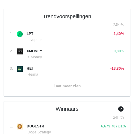
Trendvoorspellingen
24h %
1.
LPT
-1,40%
Livepeer
2.
XMONEY
0,80%
X Money
3.
HEI
-13,80%
Heima
Laat meer zien
Winnaars
24h %
1.
DOGESTR
6,679,707,61%
Doge Strategy