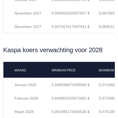
November 2027
0.045956250557957 $
0.0675827
December 2027
0.047267617497931 $
0.0695112
Kaspa koers verwachting voor 2028
MAAND
MINIMUM PRIJS
MAXIMUM P
Januari 2028
0.048598873309096 $
0.0714689
Februari 2028
0.049902533672682 $
0.0733860
Maart 2028
0.051095174004536 $
0.0751399