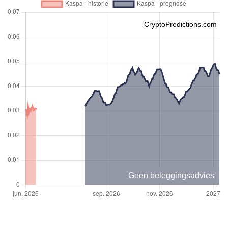
CryptoPredictions.com
Geen beleggingsadvies