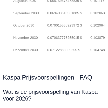
Augustus 2030
0.068759673478839 $
0.1011171
September 2030
0.069403513961885 $
0.1020639
October 2030
0.070015538923972 $
0.1029640
November 2030
0.070637776955015 $
0.1038790
December 2030
0.07122883059255 $
0.1047482
Kaspa Prijsvoorspellingen - FAQ
Wat is de prijsvoorspelling van Kaspa
voor 2026?