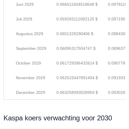
Juni 2029
0.066511504518648 $
0.0978110
Juli 2029
0.059293112082125 $
0.0871957
Augustus 2029
0.0601328290406 $
0.0884306
September 2029
0.06095317504747 $
0.0896370
October 2029
0.061729396432614 $
0.0907785
November 2029
0.062515047891404 $
0.0919338
December 2029
0.063258093028959 $
0.0930266
Kaspa koers verwachting voor 2030