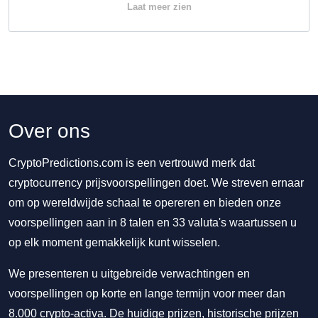
Laat meer zien
Over ons
CryptoPredictions.com is een vertrouwd merk dat
cryptocurrency prijsvoorspellingen doet. We streven ernaar
om op wereldwijde schaal te opereren en bieden onze
voorspellingen aan in 8 talen en 33 valuta's waartussen u
op elk moment gemakkelijk kunt wisselen.
We presenteren u uitgebreide verwachtingen en
voorspellingen op korte en lange termijn voor meer dan
8.000 crypto-activa. De huidige prijzen, historische prijzen