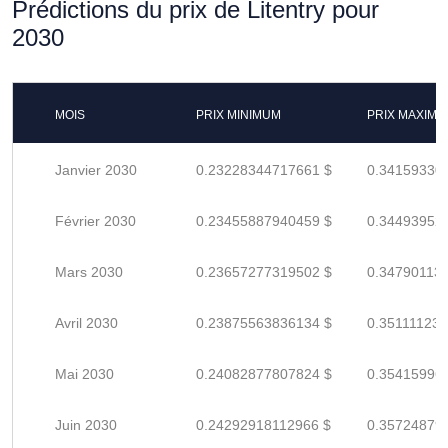
Prédictions du prix de Litentry pour
2030
MOIS
PRIX MINIMUM
PRIX MAXIM
Janvier 2030
0.23228344717661 $
0.34159330
Février 2030
0.23455887940459 $
0.34493952
Mars 2030
0.23657277319502 $
0.34790113
Avril 2030
0.23875563836134 $
0.35111123
Mai 2030
0.24082877807824 $
0.35415996
Juin 2030
0.24292918112966 $
0.35724879