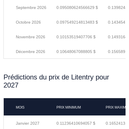
Septembre 2026
0.095080624566629 $
0.1398244
Octobre 2026
0.097549214813483 $
0.1434547
Novembre 2026
0.10153519407706 $
0.1493164
Décembre 2026
0.10648067088805 $
0.1565892
Prédictions du prix de Litentry pour
2027
MOIS
PRIX MINIMUM
PRIX MAXIM
Janvier 2027
0.11236410694057 $
0.16524133