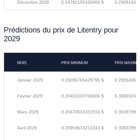
Décembre 2028
0.19782155150906 $
0.29091404
Prédictions du prix de Litentry pour
2029
MOIS
PRIX MINIMUM
PRIX MAXIM
Janvier 2029
0.20096765429795 $
0.29554066
Février 2029
0.20402203766906 $
0.30003240
Mars 2029
0.20670633331916 $
0.30397990
Avril 2029
0.20959633212243 $
0.30822990