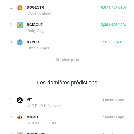
1.
DOGESTR
6,679,707,61%
Doge Strategy
2.
BGIGGLE
2,398,935,49%
Baby Giggle
3.
HYPER
715,035,43%
Bitcoin Hyper
Afficher plus
Les dernières prédictions
1.
VIT
2 months ago
V.I.T.R.I.O.L. Network
2.
MUMU
2 months ago
MUMU THE BULL