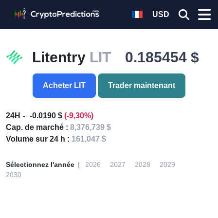
USD
Litentry
LIT
0.185454 $
Acheter LIT
Trader maintenant
24H
-0.0190 $
(-9,30%)
Cap. de marché :
8,376,739 $
Volume sur 24 h :
161,047 $
Sélectionnez l'année
2026
2027
2028
2029
2030