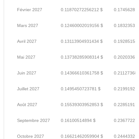
Février 2027
0.11870272256212 $
0.17456282
Mars 2027
0.12460002019156 $
0.18323532
Avril 2027
0.13113904931434 $
0.19285154
Mai 2027
0.13738285908314 $
0.20203361
Juin 2027
0.14366610361758 $
0.21127368
Juillet 2027
0.1495450723781 $
0.21991922
Août 2027
0.15539303952853 $
0.22851917
Septembre 2027
0.16100514894 $
0.23677227
Octobre 2027
0.16621462059904 $
0.24443326