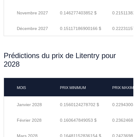
Novembre 2027
0.146277403852 $
0.21511382
Décembre 2027
0.15117186900166 $
0.22231157
Prédictions du prix de Litentry pour
2028
MOIS
PRIX MINIMUM
PRIX MAXIM
Janvier 2028
0.1560124278702 $
0.22943004
Février 2028
0.160647849053 $
0.23624683
Mars 2028
0.16481152836154 $
0.24236989