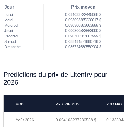
Jour
Prix moyen
Lundi
0.094033722445068 $
Mardi
0.093093385220617 $
Mercredi
0.090300583663999 $
Jeudi
0.090300583663999 $
Vendredi
0.090300583663999 $
Samedi
0.088494571990719 $
Dimanche
0.086724680550904 $
Prédictions du prix de Litentry pour
2026
MOIS
PRIX MINIMUM
PRIX MAXI
Août 2026
0.094108237286558 $
0.1383944