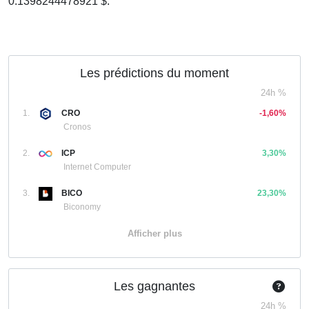
0.1398244478921 $.
Les prédictions du moment
24h %
1.
CRO
-1,60%
Cronos
2.
ICP
3,30%
Internet Computer
3.
BICO
23,30%
Biconomy
Afficher plus
Les gagnantes
24h %