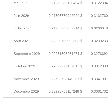
Mai 2029
0.21232285120494 $
0.31223948
Juin 2029
0.21506770942024 $
0.31627604
Juillet 2029
0.21765735852714 $
0.32008435
Août 2029
0.22026786992803 $
0.32392333
Septembre 2029
0.22281508251271 $
0.32766923
Octobre 2029
0.22522272157013 $
0.33120988
Novembre 2029
0.22765728140287 $
0.33479011
Décembre 2029
0.22995783117248 $
0.33817328