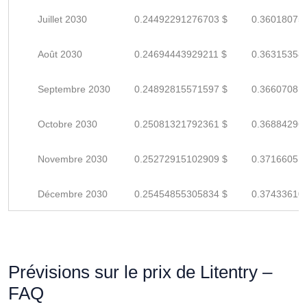
Juillet 2030
0.24492291276703 $
0.36018075
Août 2030
0.24694443929211 $
0.36315358
Septembre 2030
0.24892815571597 $
0.36607081
Octobre 2030
0.25081321792361 $
0.36884296
Novembre 2030
0.25272915102909 $
0.37166051
Décembre 2030
0.25454855305834 $
0.37433610
Prévisions sur le prix de Litentry –
FAQ