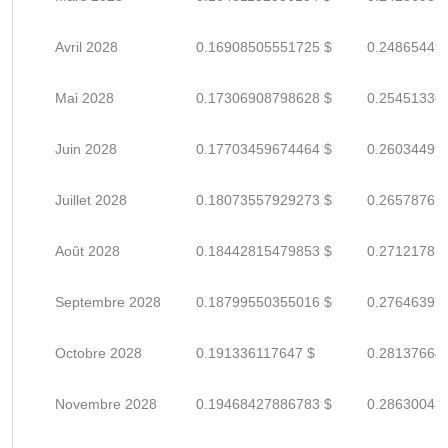
Avril 2028
0.16908505551725 $
0.24865449
Mai 2028
0.17306908798628 $
0.25451336
Juin 2028
0.17703459674464 $
0.26034499
Juillet 2028
0.18073557929273 $
0.26578761
Août 2028
0.18442815479853 $
0.27121787
Septembre 2028
0.18799550355016 $
0.27646397
Octobre 2028
0.191336117647 $
0.28137664
Novembre 2028
0.19468427886783 $
0.28630041