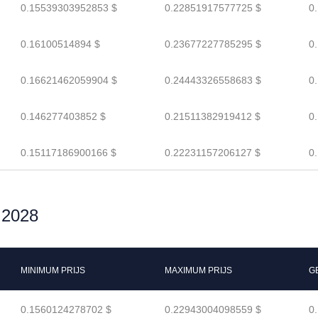
0.15539303952853 $
0.22851917577725 $
0
0.16100514894 $
0.23677227785295 $
0
0.16621462059904 $
0.24443326558683 $
0
0.146277403852 $
0.21511382919412 $
0
0.15117186900166 $
0.22231157206127 $
0
r 2028
MINIMUM PRIJS
MAXIMUM PRIJS
G
0.1560124278702 $
0.22943004098559 $
0