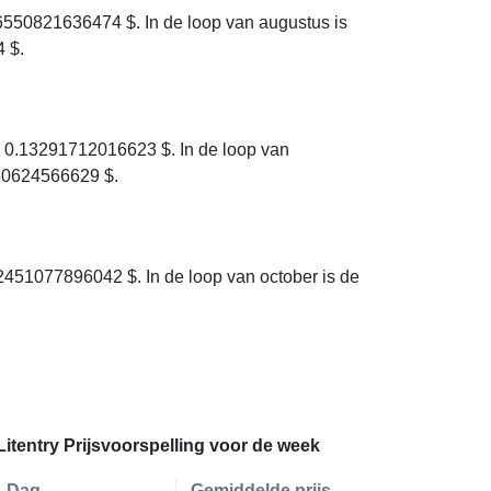
6550821636474 $. In de loop van augustus is
 $.
 0.13291712016623 $. In de loop van
080624566629 $.
2451077896042 $. In de loop van october is de
Litentry Prijsvoorspelling voor de week
Dag
Gemiddelde prijs