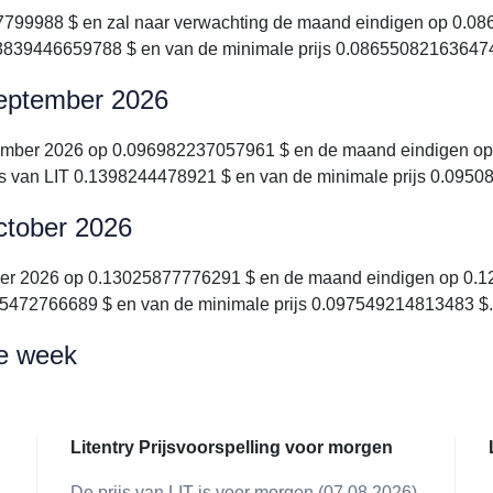
7799988 $ en zal naar verwachting de maand eindigen op 0.08
13839446659788 $ en van de minimale prijs 0.086550821636474
 september 2026
ptember 2026 op 0.096982237057961 $ en de maand eindigen op
js van LIT 0.1398244478921 $ en van de minimale prijs 0.095
october 2026
tober 2026 op 0.13025877776291 $ en de maand eindigen op 0.1
345472766689 $ en van de minimale prijs 0.097549214813483 $.
de week
Litentry Prijsvoorspelling voor morgen
De prijs van LIT is voor morgen (07.08.2026)