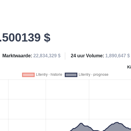
.500139 $
Marktwaarde:
22,834,329 $
24 uur Volume:
1,890,647 $
K