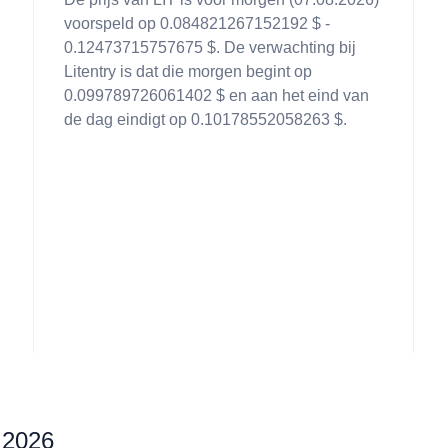
voorspeld op 0.084821267152192 $ -
n
0.12473715757675 $. De verwachting bij
Litentry is dat die morgen begint op
0.099789726061402 $ en aan het eind van
de dag eindigt op 0.10178552058263 $.
r 2026