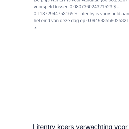
voorspeld tussen 0.080736024321523 $ -
0.11872944753165 $. Litentry is voorspeld aa
het eind van deze dag op 0.094983558025321
$.
Litentry koers verwachting voo