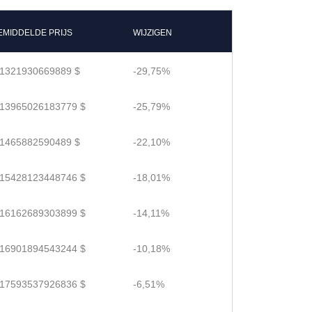
EMIDDELDE PRIJS
WIJZIGEN
.1321930669889 $
-29,75%
.13965026183779 $
-25,79%
.1465882590489 $
-22,10%
.15428123448746 $
-18,01%
.16162689303899 $
-14,11%
.16901894543244 $
-10,18%
.17593537926836 $
-6,51%