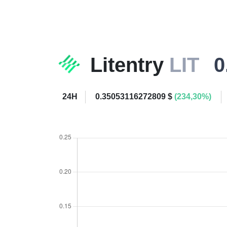
Litentry
LIT
0
24H
0.35053116272809 $
(234,30%)