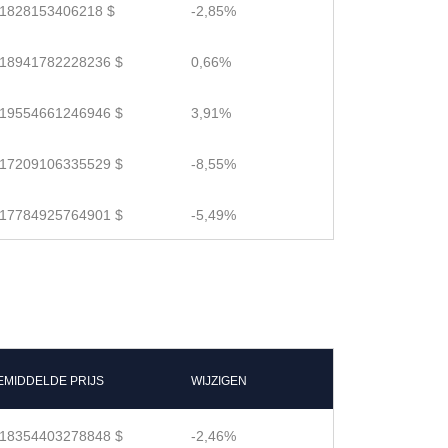
.1828153406218 $
-2,85%
.18941782228236 $
0,66%
.19554661246946 $
3,91%
.17209106335529 $
-8,55%
.17784925764901 $
-5,49%
EMIDDELDE PRIJS
WIJZIGEN
.18354403278848 $
-2,46%