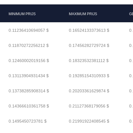
MINIMUM PRIJS
MAXIMUM PRIJS
G
0.11236410694057 $
0.16524133373613 $
0
0.11870272256212 $
0.17456282729724 $
0
0.12460002019156 $
0.18323532381112 $
0
0.13113904931434 $
0.19285154310933 $
0
0.13738285908314 $
0.20203361629874 $
0
0.14366610361758 $
0.21127368179056 $
0
0.1495450723781 $
0.21991922408545 $
0