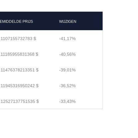
EMIDDELDE PRIJS
WIJZIGEN
.1107155732783 $
-41,17%
.11185955831368 $
-40,56%
.11476378213351 $
-39,01%
.11945316950242 $
-36,52%
.12527137751535 $
-33,43%