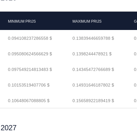
MINIMUM PRIJS
MAXIMUM PRIJS
G
0.094108237286558 $
0.13839446659788 $
0
0.095080624566629 $
0.1398244478921 $
0
0.097549214813483 $
0.14345472766689 $
0
0.10153519407706 $
0.14931646187802 $
0
0.10648067088805 $
0.15658922189419 $
0
r 2027