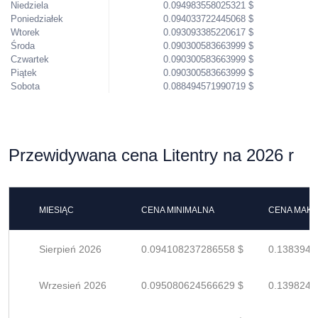
Niedziela
0.094983558025321 $
Poniedziałek
0.094033722445068 $
Wtorek
0.093093385220617 $
Środa
0.090300583663999 $
Czwartek
0.090300583663999 $
Piątek
0.090300583663999 $
Sobota
0.088494571990719 $
Przewidywana cena Litentry na 2026 r
MIESIĄC
CENA MINIMALNA
CENA MAK
Sierpień 2026
0.094108237286558 $
0.1383944
Wrzesień 2026
0.095080624566629 $
0.1398244