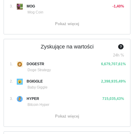
3.
MOG
-1,40%
Mog Coin
Pokaż więcej
Zyskujące na wartości
24h %
1.
DOGESTR
6,679,707,61%
Doge Strategy
2.
BGIGGLE
2,398,935,49%
Baby Giggle
3.
HYPER
715,035,43%
Bitcoin Hyper
Pokaż więcej