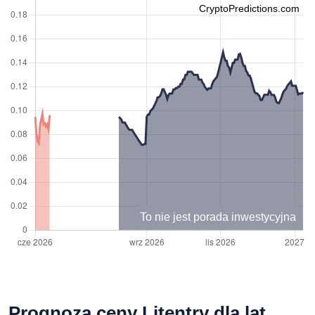
CryptoPredictions.com
To nie jest porada inwestycyjna
Prognoza ceny Litentry dla lat