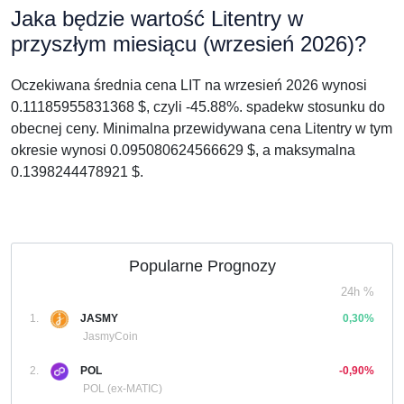
Jaka będzie wartość Litentry w
przyszłym miesiącu (wrzesień 2026)?
Oczekiwana średnia cena LIT na wrzesień 2026 wynosi
0.11185955831368 $, czyli -45.88%. spadekw stosunku do
obecnej ceny. Minimalna przewidywana cena Litentry w tym
okresie wynosi 0.095080624566629 $, a maksymalna
0.1398244478921 $.
Popularne Prognozy
24h %
1.
JASMY
0,30%
JasmyCoin
2.
POL
-0,90%
POL (ex-MATIC)