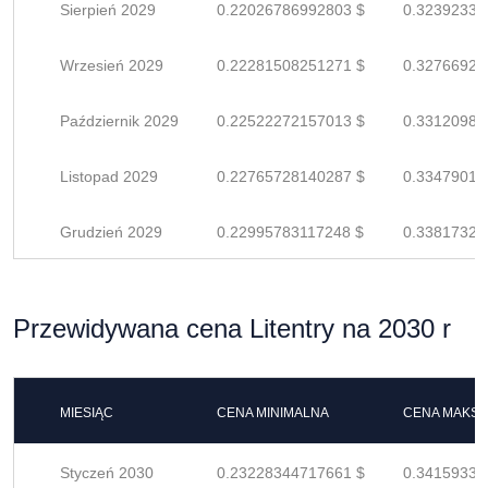
Sierpień 2029
0.22026786992803 $
0.32392333
Wrzesień 2029
0.22281508251271 $
0.32766923
Październik 2029
0.22522272157013 $
0.33120988
Listopad 2029
0.22765728140287 $
0.33479011
Grudzień 2029
0.22995783117248 $
0.33817328
Przewidywana cena Litentry na 2030 r
MIESIĄC
CENA MINIMALNA
CENA MAKS
Styczeń 2030
0.23228344717661 $
0.34159330