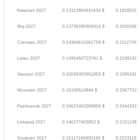
Kwiecień 2027
0.13113904931434 $
0.19285154
Maj 2027
0.13738285908314 $
0.20203361
Czerwiec 2027
0.14366610361758 $
0.21127368
Lipiec 2027
0.1495450723781 $
0.21991922
Sierpień 2027
0.15539303952853 $
0.22851917
Wrzesień 2027
0.16100514894 $
0.23677227
Październik 2027
0.16621462059904 $
0.24443326
Listopad 2027
0.146277403852 $
0.21511382
Grudzień 2027
0.15117186900166 $
0.22231157