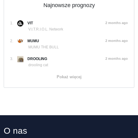
Najnowsze prognozy
1.
VIT
2 months ago
V.I.T.R.I.O.L. Network
2.
MUMU
2 months ago
MUMU THE BULL
3.
DROOLING
2 months ago
drooling cat
Pokaż więcej
O nas