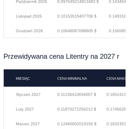
Październik 2026
0.097549214813483 $
0.1434547
Listopad 2026
0.10153519407706 $
0.1493164
Grudzień 2026
0.10648067088805 $
0.1565892
Przewidywana cena Litentry na 2027 r
MIESIĄC
CENA MINIMALNA
CENA MAKS
Styczeń 2027
0.11236410694057 $
0.16524133
Luty 2027
0.11870272256212 $
0.17456282
Marzec 2027
0.12460002019156 $
0.18323532