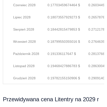
Czerwiec 2028
0.17703459674464 $
0.26034499
Lipiec 2028
0.18073557929273 $
0.26578761
Sierpień 2028
0.18442815479853 $
0.27121787
Wrzesień 2028
0.18799550355016 $
0.27646397
Październik 2028
0.191336117647 $
0.28137664
Listopad 2028
0.19468427886783 $
0.28630041
Grudzień 2028
0.19782155150906 $
0.29091404
Przewidywana cena Litentry na 2029 r