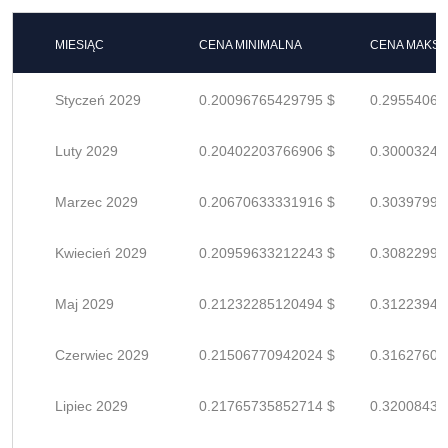
MIESIĄC
CENA MINIMALNA
CENA MAKS
Styczeń 2029
0.20096765429795 $
0.29554066
Luty 2029
0.20402203766906 $
0.30003240
Marzec 2029
0.20670633331916 $
0.30397990
Kwiecień 2029
0.20959633212243 $
0.30822990
Maj 2029
0.21232285120494 $
0.31223948
Czerwiec 2029
0.21506770942024 $
0.31627604
Lipiec 2029
0.21765735852714 $
0.32008435