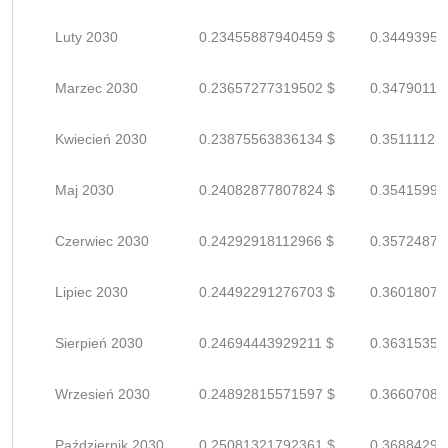
Luty 2030
0.23455887940459 $
0.34493952
Marzec 2030
0.23657277319502 $
0.34790113
Kwiecień 2030
0.23875563836134 $
0.35111123
Maj 2030
0.24082877807824 $
0.35415996
Czerwiec 2030
0.24292918112966 $
0.35724879
Lipiec 2030
0.24492291276703 $
0.36018075
Sierpień 2030
0.24694443929211 $
0.36315358
Wrzesień 2030
0.24892815571597 $
0.36607081
Październik 2030
0.25081321792361 $
0.36884296