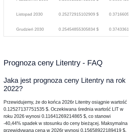
Listopad 2030
0.25272915102909 $
0.37166051
Grudzień 2030
0.25454855305834 $
0.37433610
Prognoza ceny Litentry - FAQ
Jaka jest prognoza ceny Litentry na rok
2022?
Przewidujemy, że do końca 2026r Litentry osiągnie wartość
0.12527137751535 $. Oczekiwana średnia wartość LIT w
roku 2026 wynosi 0.11641269214865 $, co stanowi
-40,44% spadek w stosunku do ceny bieżącej. Maksymalna
przewidywana cena w 2026r wynosi 0.15658922189419 $.