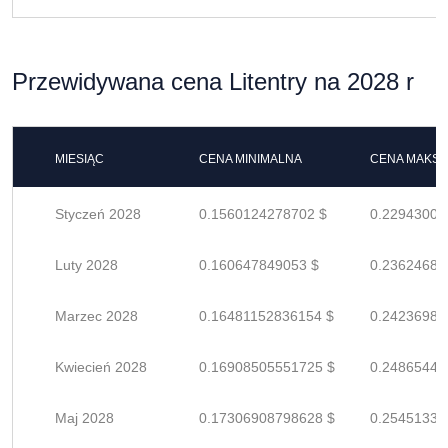
Przewidywana cena Litentry na 2028 r
MIESIĄC
CENA MINIMALNA
CENA MAKS
Styczeń 2028
0.1560124278702 $
0.22943004
Luty 2028
0.160647849053 $
0.23624683
Marzec 2028
0.16481152836154 $
0.24236989
Kwiecień 2028
0.16908505551725 $
0.24865449
Maj 2028
0.17306908798628 $
0.25451336