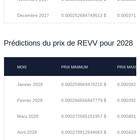
Décembre 2027
0.000252684749513 $
0.0003715
Prédictions du prix de REVV pour 2028
MOIS
PRIX MINIMUM
PRIX MAXI
Janvier 2028
0.000259869470215 $
0.0003821
Février 2028
0.000266656847779 $
0.0003921
Mars 2028
0.000272685151957 $
0.0004010
Avril 2028
0.000278812694663 $
0.0004100