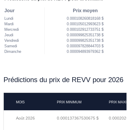
Jour
Prix moyen
Lundi
0.000108260818168 $
Mardi
0.000105012993623 $
Mercredi
0.000102912733751 $
Jeudi
0.000099825351738 $
Vendredi
0.000099825351738 $
Samedi
0.000097828844703 $
Dimanche
0.000094893979362 $
Prédictions du prix de REVV pour 2026
MOIS
PRIX MINIMUM
PRIX MAXI
Août 2026
0.000137367530675 $
0.0002020