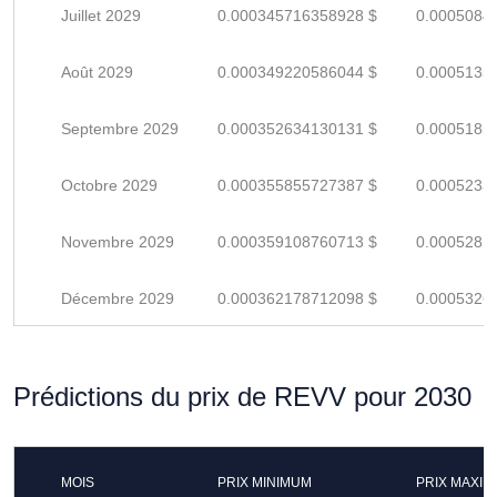
Juillet 2029
0.000345716358928 $
0.0005084
Août 2029
0.000349220586044 $
0.0005135
Septembre 2029
0.000352634130131 $
0.0005185
Octobre 2029
0.000355855727387 $
0.0005233
Novembre 2029
0.000359108760713 $
0.0005281
Décembre 2029
0.000362178712098 $
0.0005326
Prédictions du prix de REVV pour 2030
MOIS
PRIX MINIMUM
PRIX MAXI