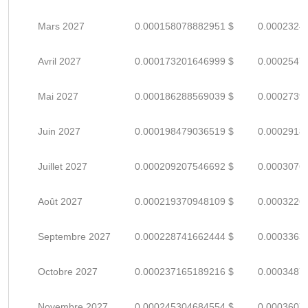
Mars 2027
0.000158078882951 $
0.0002324
Avril 2027
0.000173201646999 $
0.0002547
Mai 2027
0.000186288569039 $
0.0002739
Juin 2027
0.000198479036519 $
0.0002918
Juillet 2027
0.000209207546692 $
0.0003076
Août 2027
0.000219370948109 $
0.0003226
Septembre 2027
0.000228741662444 $
0.0003363
Octobre 2027
0.000237165189216 $
0.0003487
Novembre 2027
0.000245304684554 $
0.0003607