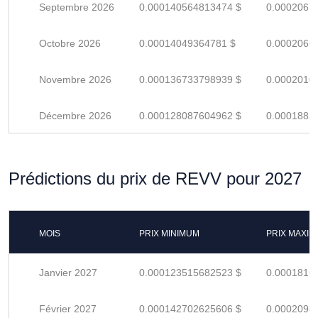
Septembre 2026
0.000140564813474 $
0.0002067
Octobre 2026
0.00014049364781 $
0.0002066
Novembre 2026
0.000136733798939 $
0.0002010
Décembre 2026
0.000128087604962 $
0.0001883
Prédictions du prix de REVV pour 2027
MOIS
PRIX MINIMUM
PRIX MAXI
Janvier 2027
0.000123515682523 $
0.0001816
Février 2027
0.000142702625606 $
0.0002098