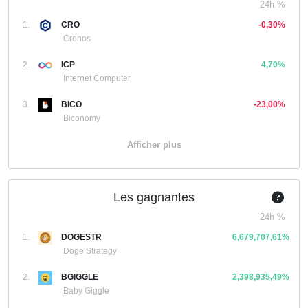
24h %
1.
CRO
-0,30%
Cronos
2.
ICP
4,70%
Internet Computer
3.
BICO
-23,00%
Biconomy
Afficher plus
Les gagnantes
24h %
1.
DOGESTR
6,679,707,61%
Doge Strategy
2.
BGIGGLE
2,398,935,49%
Baby Giggle