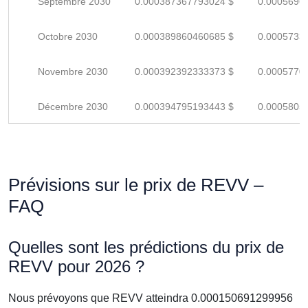
Septembre 2030
0.000387367793024 $
0.0005696
Octobre 2030
0.000389860460685 $
0.0005733
Novembre 2030
0.000392392333373 $
0.0005770
Décembre 2030
0.000394795193443 $
0.0005805
Prévisions sur le prix de REVV –
FAQ
Quelles sont les prédictions du prix de
REVV pour 2026 ?
Nous prévoyons que REVV atteindra 0.000150691299956