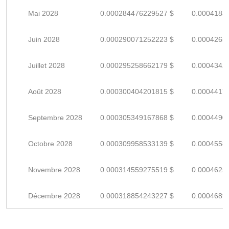
Mai 2028
0.000284476229527 $
0.0004183
Juin 2028
0.000290071252223 $
0.0004265
Juillet 2028
0.000295258662179 $
0.0004342
Août 2028
0.000300404201815 $
0.0004417
Septembre 2028
0.000305349167868 $
0.0004490
Octobre 2028
0.000309958533139 $
0.0004558
Novembre 2028
0.000314559275519 $
0.0004625
Décembre 2028
0.000318854243227 $
0.0004689