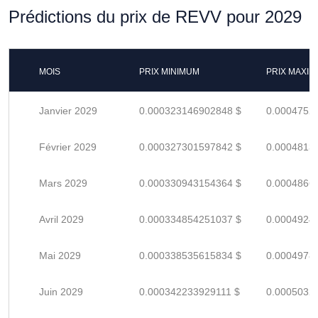
Prédictions du prix de REVV pour 2029
MOIS
PRIX MINIMUM
PRIX MAXI
Janvier 2029
0.000323146902848 $
0.0004752
Février 2029
0.000327301597842 $
0.0004813
Mars 2029
0.000330943154364 $
0.0004866
Avril 2029
0.000334854251037 $
0.0004924
Mai 2029
0.000338535615834 $
0.0004978
Juin 2029
0.000342233929111 $
0.0005032