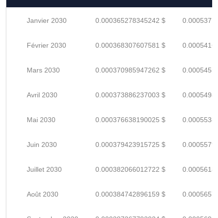
Janvier 2030
0.000365278345242 $
0.0005371
Février 2030
0.000368307607581 $
0.0005416
Mars 2030
0.000370985947262 $
0.0005455
Avril 2030
0.000373886237003 $
0.0005498
Mai 2030
0.000376638190025 $
0.0005538
Juin 2030
0.000379423915725 $
0.0005579
Juillet 2030
0.000382066012722 $
0.0005618
Août 2030
0.000384742896159 $
0.0005657