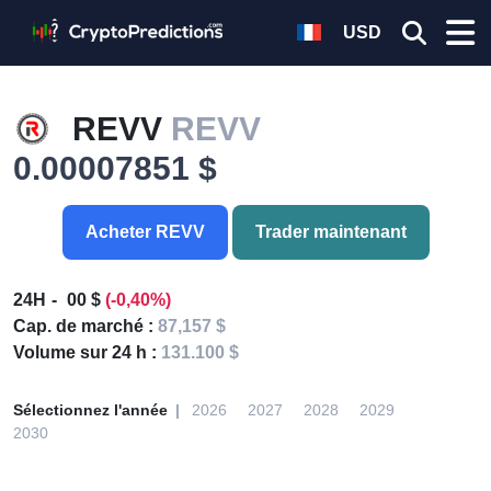
USD
REVV
REVV
0.00007851 $
Acheter REVV
Trader maintenant
24H
00 $
(-0,40%)
Cap. de marché :
87,157 $
Volume sur 24 h :
131.100 $
Sélectionnez l'année
2026
2027
2028
2029
2030