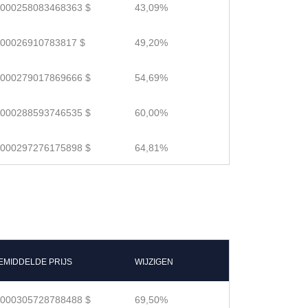
.000258083468363 $
43,09%
.00026910783817 $
49,20%
.000279017869666 $
54,69%
.000288593746535 $
60,00%
.000297276175898 $
64,81%
EMIDDELDE PRIJS
WIJZIGEN
.000305728788488 $
69,50%