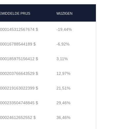
EMIDDELDE PRIJS
WIJZIGEN
.000145312567674 $
-19,44%
.00016788544189 $
-6,92%
.000185975156412 $
3,11%
.000203766643529 $
12,97%
.000219163022399 $
21,51%
.000233504748845 $
29,46%
.00024612652552 $
36,46%