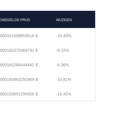
EMIDDELDE PRIJS
WIJZIGEN
.000161608859618 $
-10,40%
.000165370368793 $
-8,32%
.000165286644482 $
-8,36%
.000160863292869 $
-10,81%
.000150691299956 $
-16,45%