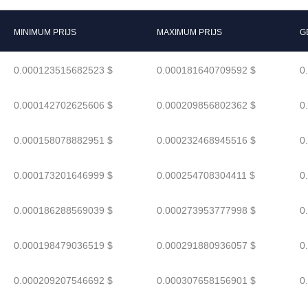
MINIMUM PRIJS
MAXIMUM PRIJS
G
0.000123515682523 $
0.000181640709592 $
0
0.000142702625606 $
0.000209856802362 $
0
0.000158078882951 $
0.000232468945516 $
0
0.000173201646999 $
0.000254708304411 $
0
0.000186288569039 $
0.000273953777998 $
0
0.000198479036519 $
0.000291880936057 $
0
0.000209207546692 $
0.000307658156901 $
0