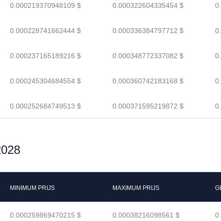
0.000219370948109 $
0.000322604335454 $
0
0.000228741662444 $
0.000336384797712 $
0
0.000237165189216 $
0.000348772337082 $
0
0.000245304684554 $
0.000360742183168 $
0
0.000252684749513 $
0.000371595219872 $
0
2028
MINIMUM PRIJS
MAXIMUM PRIJS
G
0.000259869470215 $
0.00038216098561 $
0