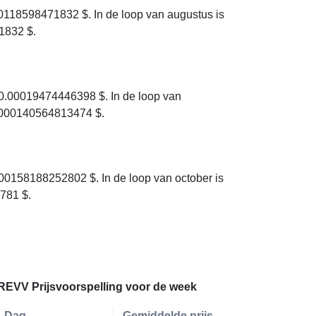
118598471832 $. In de loop van augustus is
1832 $.
0.00019474446398 $. In de loop van
0.000140564813474 $.
0158188252802 $. In de loop van october is
781 $.
REVV Prijsvoorspelling voor de week
Dag
Gemiddelde prijs