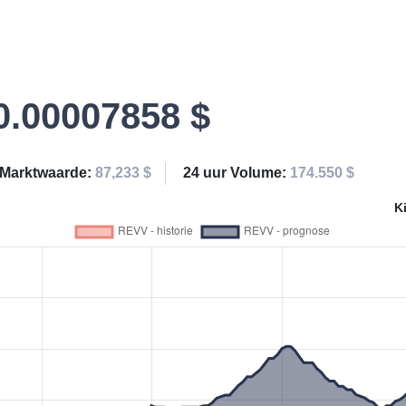
0.00007858 $
Marktwaarde:
87,233 $
24 uur Volume:
174.550 $
K