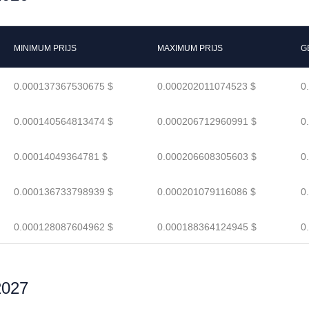
MINIMUM PRIJS
MAXIMUM PRIJS
G
0.000137367530675 $
0.000202011074523 $
0
0.000140564813474 $
0.000206712960991 $
0
0.00014049364781 $
0.000206608305603 $
0
0.000136733798939 $
0.000201079116086 $
0
0.000128087604962 $
0.000188364124945 $
0
2027