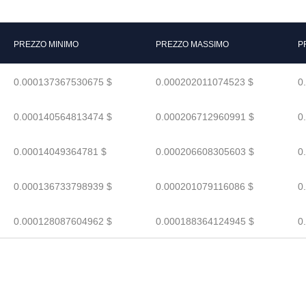
PREZZO MINIMO
PREZZO MASSIMO
P
0.000137367530675 $
0.000202011074523 $
0
0.000140564813474 $
0.000206712960991 $
0
0.00014049364781 $
0.000206608305603 $
0
0.000136733798939 $
0.000201079116086 $
0
0.000128087604962 $
0.000188364124945 $
0