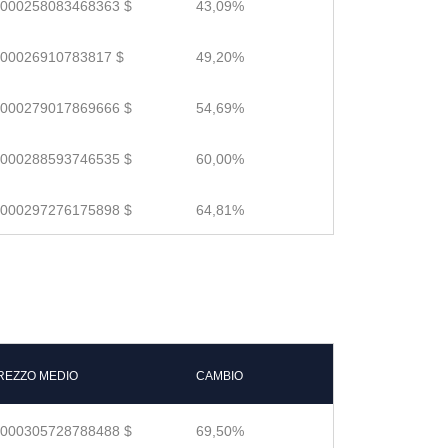
.000258083468363 $
43,09%
.00026910783817 $
49,20%
.000279017869666 $
54,69%
.000288593746535 $
60,00%
.000297276175898 $
64,81%
REZZO MEDIO
CAMBIO
.000305728788488 $
69,50%