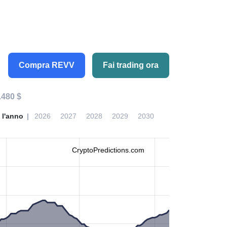
Compra REVV
Fai trading ora
.480 $
 l'anno
2026
2027
2028
2029
2030
CryptoPredictions.com