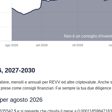
Non è un consiglio d'inves
6, 2027-2030
liere, mensili e annuali per REVV ed altre criptovalute. Anche se
ese come consigli finanziari. Fai sempre la tua due diligence p
 per agosto 2026
5542 $ e si prevede che chiuda il mese a 0.000118598471832 