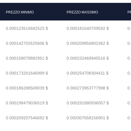
PREZZO MINIMO
PREZZO MASSIMO
P
0.000123515682523 $
0.000181640709592 $
0
0.000142702625606 $
0.000209856802362 $
0
0.000158078882951 $
0.000232468945516 $
0
0.000173201646999 $
0.000254708304411 $
0
0.000186288569039 $
0.000273953777998 $
0
0.000198479036519 $
0.000291880936057 $
0
0.000209207546692 $
0.000307658156901 $
0