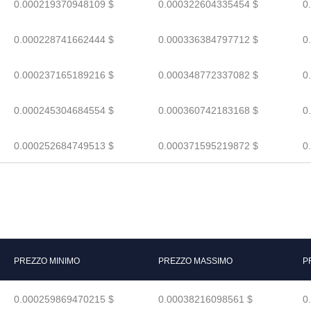
0.000219370948109 $
0.000322604335454 $
0
0.000228741662444 $
0.000336384797712 $
0
0.000237165189216 $
0.000348772337082 $
0
0.000245304684554 $
0.000360742183168 $
0
0.000252684749513 $
0.000371595219872 $
0
PREZZO MINIMO
PREZZO MASSIMO
P
0.000259869470215 $
0.00038216098561 $
0