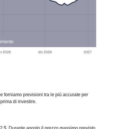
timento
 forniamo previsioni tra le più accurate per
rima di investire.
$. Durante agosto il prezzo massimo previsto