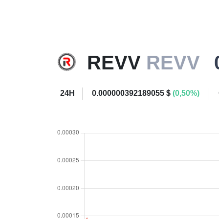
REVV
REVV
24H
0.000000392189055 $
(0,50%)