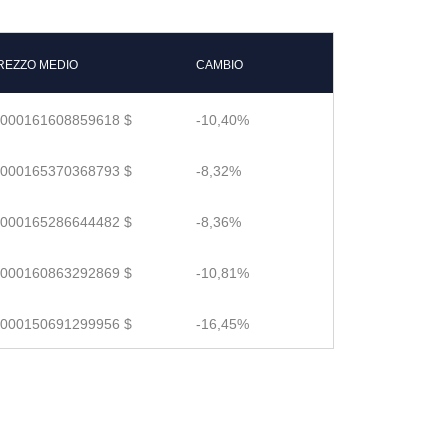
REZZO MEDIO
CAMBIO
.000161608859618 $
-10,40%
.000165370368793 $
-8,32%
.000165286644482 $
-8,36%
.000160863292869 $
-10,81%
.000150691299956 $
-16,45%