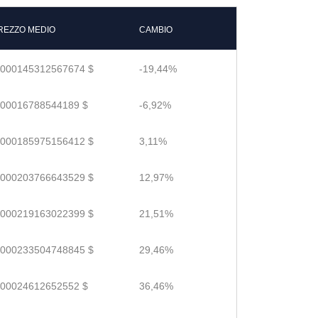
REZZO MEDIO
CAMBIO
.000145312567674 $
-19,44%
.00016788544189 $
-6,92%
.000185975156412 $
3,11%
.000203766643529 $
12,97%
.000219163022399 $
21,51%
.000233504748845 $
29,46%
.00024612652552 $
36,46%