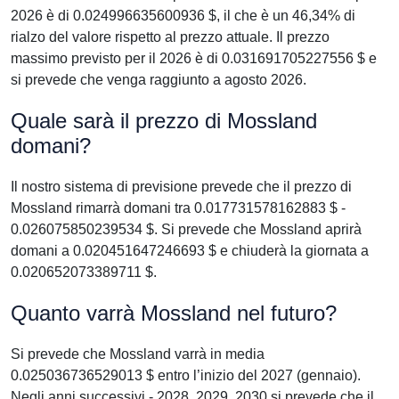
2026 è di 0.024996635600936 $, il che è un 46,34% di
rialzo del valore rispetto al prezzo attuale. Il prezzo
massimo previsto per il 2026 è di 0.031691705227556 $ e
si prevede che venga raggiunto a agosto 2026.
Quale sarà il prezzo di Mossland
domani?
Il nostro sistema di previsione prevede che il prezzo di
Mossland rimarrà domani tra 0.017731578162883 $ -
0.026075850239534 $. Si prevede che Mossland aprirà
domani a 0.020451647246693 $ e chiuderà la giornata a
0.020652073389711 $.
Quanto varrà Mossland nel futuro?
Si prevede che Mossland varrà in media
0.025036736529013 $ entro l’inizio del 2027 (gennaio).
Negli anni successivi - 2028, 2029, 2030 si prevede che il