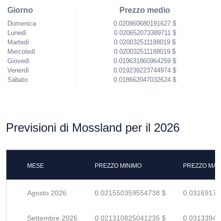
Giorno
Prezzo medio
Domenica
0.020860680191627 $
Lunedì
0.020652073389711 $
Martedì
0.020032511188019 $
Mercoledì
0.020032511188019 $
Giovedì
0.019631860964259 $
Venerdì
0.019239223744974 $
Sabato
0.018662047032624 $
Previsioni di Mossland per il 2026
MESE
PREZZO MINIMO
PREZZO MAS
Agosto 2026
0.021550359554738 $
0.03169170
Settembre 2026
0.021310825041235 $
0.03133944