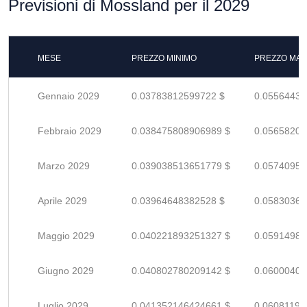
Previsioni di Mossland per il 2029
MESE
PREZZO MINIMO
PREZZO MAS
Gennaio 2029
0.03783812599722 $
0.05564430
Febbraio 2029
0.038475808906989 $
0.05658207
Marzo 2029
0.039038513651779 $
0.05740957
Aprile 2029
0.03964648382528 $
0.05830365
Maggio 2029
0.040221893251327 $
0.05914984
Giugno 2029
0.040802780209142 $
0.06000408
Luglio 2029
0.041352146424661 $
0.06081198