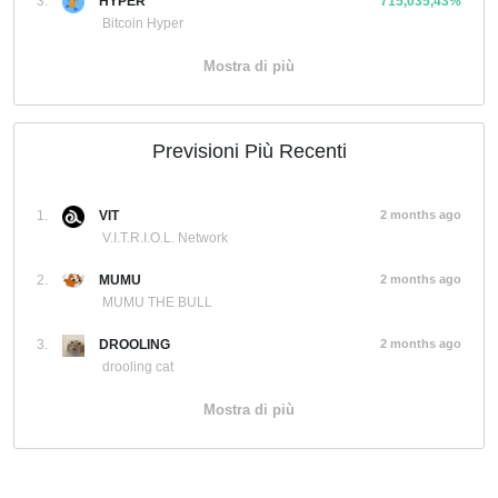
3.
HYPER
715,035,43%
Bitcoin Hyper
Mostra di più
Previsioni Più Recenti
1.
VIT
2 months ago
V.I.T.R.I.O.L. Network
2.
MUMU
2 months ago
MUMU THE BULL
3.
DROOLING
2 months ago
drooling cat
Mostra di più