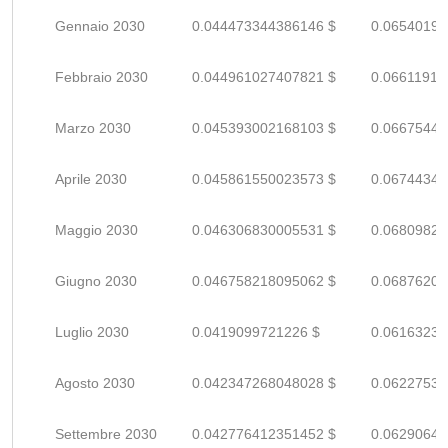
Gennaio 2030
0.044473344386146 $
0.06540197
Febbraio 2030
0.044961027407821 $
0.06611915
Marzo 2030
0.045393002168103 $
0.06675441
Aprile 2030
0.045861550023573 $
0.06744345
Maggio 2030
0.046306830005531 $
0.06809827
Giugno 2030
0.046758218095062 $
0.06876208
Luglio 2030
0.0419099721226 $
0.06163231
Agosto 2030
0.042347268048028 $
0.06227539
Settembre 2030
0.042776412351452 $
0.06290648