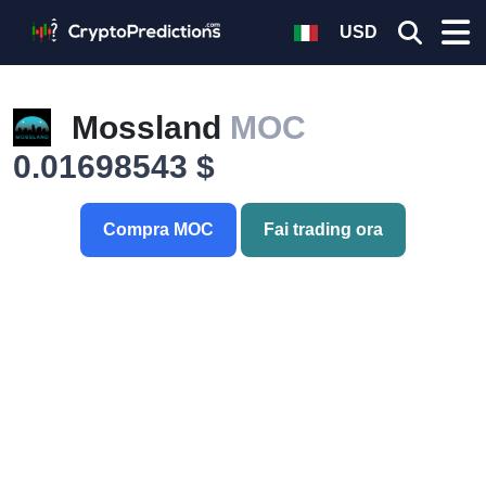
USD
Mossland
MOC
0.01698543 $
Compra MOC
Fai trading ora