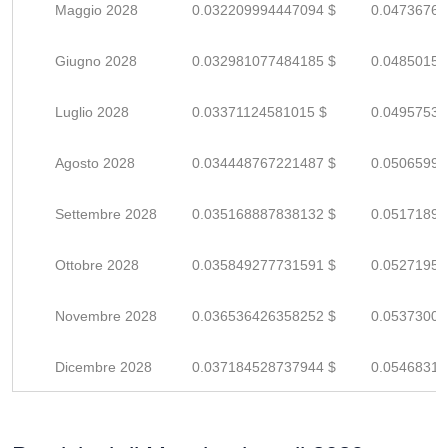
Maggio 2028
0.032209994447094 $
0.04736763
Giugno 2028
0.032981077484185 $
0.04850158
Luglio 2028
0.03371124581015 $
0.04957536
Agosto 2028
0.034448767221487 $
0.05065995
Settembre 2028
0.035168887838132 $
0.05171895
Ottobre 2028
0.035849277731591 $
0.05271952
Novembre 2028
0.036536426358252 $
0.05373003
Dicembre 2028
0.037184528737944 $
0.05468313