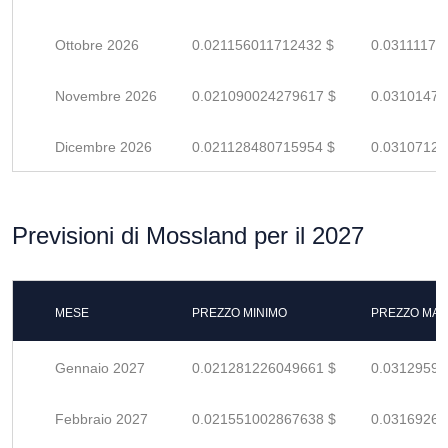
Ottobre 2026
0.021156011712432 $
0.03111178
Novembre 2026
0.021090024279617 $
0.03101474
Dicembre 2026
0.021128480715954 $
0.03107129
Previsioni di Mossland per il 2027
MESE
PREZZO MINIMO
PREZZO MAS
Gennaio 2027
0.021281226049661 $
0.03129592
Febbraio 2027
0.021551002867638 $
0.03169265