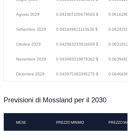
Agosto 2029
0.041907105679563 $
0.06162809
Settembre 2029
0.042449621115536 $
0.06242591
Ottobre 2029
0.042963233916659 $
0.06318122
Novembre 2029
0.043483319878262 $
0.06394605
Dicembre 2029
0.043975383395275 $
0.06466968
Previsioni di Mossland per il 2030
MESE
PREZZO MINIMO
PREZZO MAS