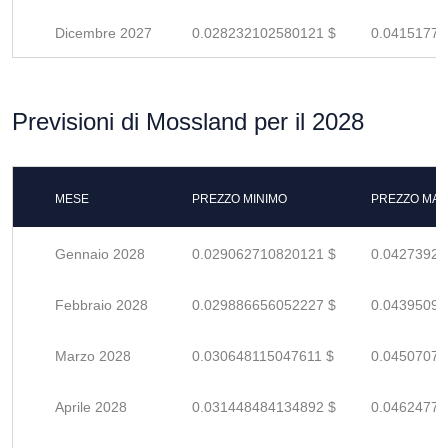
Dicembre 2027
0.028232102580121 $
0.04151779
Previsioni di Mossland per il 2028
MESE
PREZZO MINIMO
PREZZO MAS
Gennaio 2028
0.029062710820121 $
0.04273928
Febbraio 2028
0.029886656052227 $
0.04395096
Marzo 2028
0.030648115047611 $
0.04507075
Aprile 2028
0.031448484134892 $
0.04624777