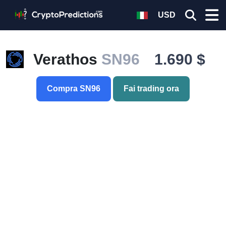
USD
Verathos
SN96
1.690 $
Compra SN96
Fai trading ora