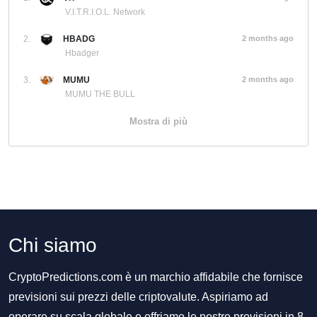
V.I.T.R.I.O.L. Network
2.
HBADG
2 months ago
Hbadger
3.
MUMU
2 months ago
MUMU THE BULL
Mostra di più
Chi siamo
CryptoPredictions.com è un marchio affidabile che fornisce
previsioni sui prezzi delle criptovalute. Aspiriamo ad
operare su scala globale e offriamo le nostre previsioni in 8