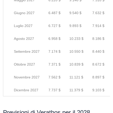
Maggio 2027
6.220 $
9.148 $
7.318 $
Giugno 2027
6.487 $
9.540 $
7.632 $
Luglio 2027
6.727 $
9.893 $
7.914 $
Agosto 2027
6.958 $
10.233 $
8.186 $
Settembre 2027
7.174 $
10.550 $
8.440 $
Ottobre 2027
7.371 $
10.839 $
8.672 $
Novembre 2027
7.562 $
11.121 $
8.897 $
Dicembre 2027
7.737 $
11.379 $
9.103 $
Previsioni di Verathos per il 2028