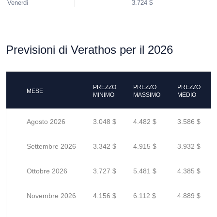
Venerdì
3.724 $
Previsioni di Verathos per il 2026
PREZZO
PREZZO
PREZZO
MESE
MINIMO
MASSIMO
MEDIO
Agosto 2026
3.048 $
4.482 $
3.586 $
Settembre 2026
3.342 $
4.915 $
3.932 $
Ottobre 2026
3.727 $
5.481 $
4.385 $
Novembre 2026
4.156 $
6.112 $
4.889 $