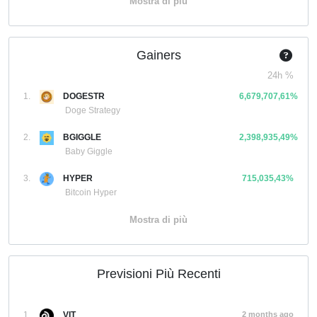
Mostra di più
Gainers
24h %
1.
DOGESTR
6,679,707,61%
Doge Strategy
2.
BGIGGLE
2,398,935,49%
Baby Giggle
3.
HYPER
715,035,43%
Bitcoin Hyper
Mostra di più
Previsioni Più Recenti
1.
VIT
2 months ago