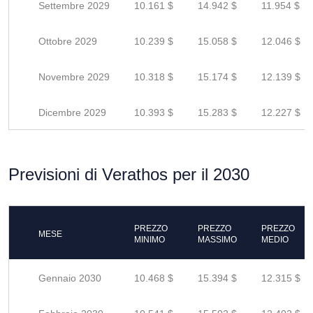
Settembre 2029
10.161 $
14.942 $
11.954 $
Ottobre 2029
10.239 $
15.058 $
12.046 $
Novembre 2029
10.318 $
15.174 $
12.139 $
Dicembre 2029
10.393 $
15.283 $
12.227 $
Previsioni di Verathos per il 2030
PREZZO
PREZZO
PREZZO
MESE
MINIMO
MASSIMO
MEDIO
Gennaio 2030
10.468 $
15.394 $
12.315 $