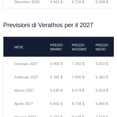
Dicembre 2026
4.563 $
6.710 $
5.368 $
Previsioni di Verathos per il 2027
PREZZO
PREZZO
PREZZO
MESE
MINIMO
MASSIMO
MEDIO
Gennaio 2027
4.958 $
7.292 $
5.833 $
Febbraio 2027
5.325 $
7.830 $
6.264 $
Marzo 2027
5.630 $
8.279 $
6.623 $
Aprile 2027
5.942 $
8.738 $
6.990 $