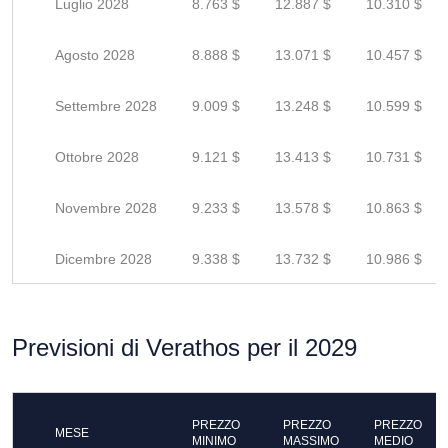
Luglio 2028
8.763 $
12.887 $
10.310 $
Agosto 2028
8.888 $
13.071 $
10.457 $
Settembre 2028
9.009 $
13.248 $
10.599 $
Ottobre 2028
9.121 $
13.413 $
10.731 $
Novembre 2028
9.233 $
13.578 $
10.863 $
Dicembre 2028
9.338 $
13.732 $
10.986 $
Previsioni di Verathos per il 2029
PREZZO
PREZZO
PREZZO
MESE
MINIMO
MASSIMO
MEDIO