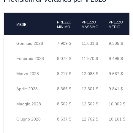
PREZZO
PREZZO
PREZZO
MESE
MINIMO
MASSIMO
MEDIO
Gennaio 2028
7.909 $
11.631 $
9.305 $
Febbraio 2028
8.072 $
11.870 $
9.496 $
Marzo 2028
8.217 $
12.083 $
9.667 $
Aprile 2028
8.365 $
12.301 $
9.841 $
Maggio 2028
8.502 $
12.502 $
10.002 $
Giugno 2028
8.637 $
12.702 $
10.161 $