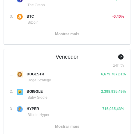
The Graph
3.
BTC
-0,40%
Bitcoin
Mostrar mais
Vencedor
24h %
1.
DOGESTR
6,679,707,61%
Doge Strategy
2.
BGIGGLE
2,398,935,49%
Baby Giggle
3.
HYPER
715,035,43%
Bitcoin Hyper
Mostrar mais