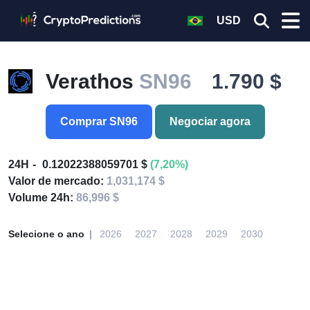
USD
Verathos
SN96
1.790 $
Comprar SN96
Negociar agora
24H
0.12022388059701 $
(7,20%)
Valor de mercado:
1,031,174 $
Volume 24h:
86,996 $
Selecione o ano
2026
2027
2028
2029
2030