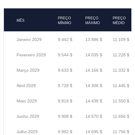
PREÇO
PREÇO
PREÇO
MÊS
MÍNIMO
MÁXIMO
MÉDIO
Janeiro 2029
9.442 $
13.886 $
11.109 $
Fevereiro 2029
9.544 $
14.035 $
11.228 $
Março 2029
9.633 $
14.166 $
11.332 $
Abril 2029
9.728 $
14.306 $
11.445 $
Maio 2029
9.818 $
14.438 $
11.550 $
Junho 2029
9.908 $
14.570 $
11.656 $
Julho 2029
9.992 $
14.695 $
11.756 $