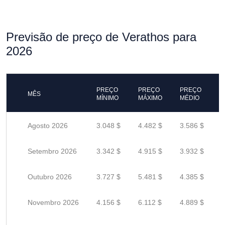
Previsão de preço de Verathos para
2026
PREÇO
PREÇO
PREÇO
MÊS
MÍNIMO
MÁXIMO
MÉDIO
Agosto 2026
3.048 $
4.482 $
3.586 $
Setembro 2026
3.342 $
4.915 $
3.932 $
Outubro 2026
3.727 $
5.481 $
4.385 $
Novembro 2026
4.156 $
6.112 $
4.889 $