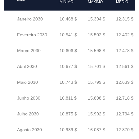
MÍNIMO
MÁXIMO
MÉDIO
Janeiro 2030
10.468 $
15.394 $
12.315 $
Fevereiro 2030
10.541 $
15.502 $
12.402 $
Março 2030
10.606 $
15.598 $
12.478 $
Abril 2030
10.677 $
15.701 $
12.561 $
Maio 2030
10.743 $
15.799 $
12.639 $
Junho 2030
10.811 $
15.898 $
12.718 $
Julho 2030
10.875 $
15.992 $
12.794 $
Agosto 2030
10.939 $
16.087 $
12.870 $