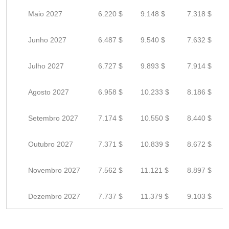
Maio 2027
6.220 $
9.148 $
7.318 $
Junho 2027
6.487 $
9.540 $
7.632 $
Julho 2027
6.727 $
9.893 $
7.914 $
Agosto 2027
6.958 $
10.233 $
8.186 $
Setembro 2027
7.174 $
10.550 $
8.440 $
Outubro 2027
7.371 $
10.839 $
8.672 $
Novembro 2027
7.562 $
11.121 $
8.897 $
Dezembro 2027
7.737 $
11.379 $
9.103 $