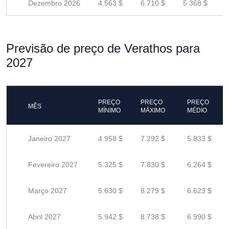
Dezembro 2026
4.563 $
6.710 $
5.368 $
Previsão de preço de Verathos para
2027
PREÇO
PREÇO
PREÇO
MÊS
MÍNIMO
MÁXIMO
MÉDIO
Janeiro 2027
4.958 $
7.292 $
5.833 $
Fevereiro 2027
5.325 $
7.830 $
6.264 $
Março 2027
5.630 $
8.279 $
6.623 $
Abril 2027
5.942 $
8.738 $
6.990 $