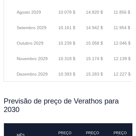
Agosto 2029
10.078 $
14.820 $
11.856 $
Setembro 2029
10.161 $
14.942 $
11.954 $
Outubro 2029
10.239 $
15.058 $
12.046 $
Novembro 2029
10.318 $
15.174 $
12.139 $
Dezembro 2029
10.393 $
15.283 $
12.227 $
Previsão de preço de Verathos para
2030
PREÇO
PREÇO
PREÇO
MÊS