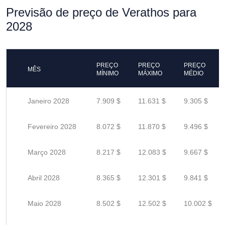
Previsão de preço de Verathos para
2028
PREÇO
PREÇO
PREÇO
MÊS
MÍNIMO
MÁXIMO
MÉDIO
Janeiro 2028
7.909 $
11.631 $
9.305 $
Fevereiro 2028
8.072 $
11.870 $
9.496 $
Março 2028
8.217 $
12.083 $
9.667 $
Abril 2028
8.365 $
12.301 $
9.841 $
Maio 2028
8.502 $
12.502 $
10.002 $