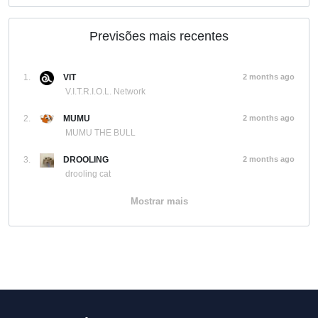
Previsões mais recentes
1.
VIT
2 months ago
V.I.T.R.I.O.L. Network
2.
MUMU
2 months ago
MUMU THE BULL
3.
DROOLING
2 months ago
drooling cat
Mostrar mais