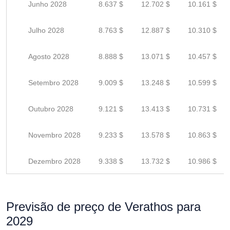
Junho 2028
8.637 $
12.702 $
10.161 $
Julho 2028
8.763 $
12.887 $
10.310 $
Agosto 2028
8.888 $
13.071 $
10.457 $
Setembro 2028
9.009 $
13.248 $
10.599 $
Outubro 2028
9.121 $
13.413 $
10.731 $
Novembro 2028
9.233 $
13.578 $
10.863 $
Dezembro 2028
9.338 $
13.732 $
10.986 $
Previsão de preço de Verathos para
2029