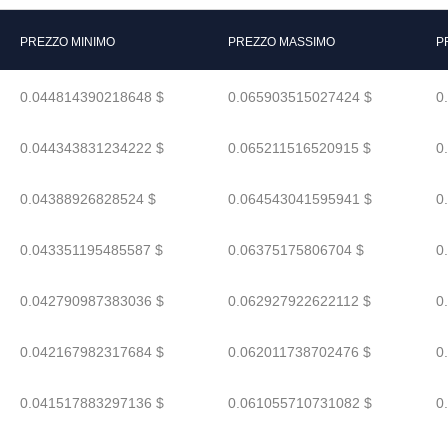
PREZZO MINIMO
PREZZO MASSIMO
P
0.044814390218648 $
0.065903515027424 $
0
0.044343831234222 $
0.065211516520915 $
0
0.04388926828524 $
0.064543041595941 $
0
0.043351195485587 $
0.06375175806704 $
0
0.042790987383036 $
0.062927922622112 $
0
0.042167982317684 $
0.062011738702476 $
0
0.041517883297136 $
0.061055710731082 $
0