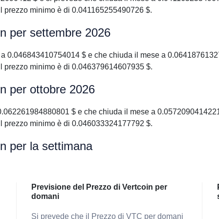
il prezzo minimo è di 0.041165255490726 $.
in per settembre 2026
6 a 0.046843410754014 $ e che chiuda il mese a 0.0641876132
il prezzo minimo è di 0.046379614607935 $.
in per ottobre 2026
a 0.062261984880801 $ e che chiuda il mese a 0.0572090414221
il prezzo minimo è di 0.046033324177792 $.
in per la settimana
Previsione del Prezzo di Vertcoin per
domani
Si prevede che il Prezzo di VTC per domani