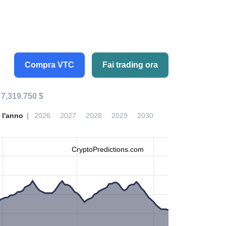
Compra VTC
Fai trading ora
:
7,319.750 $
 l'anno
2026
2027
2028
2029
2030
CryptoPredictions.com