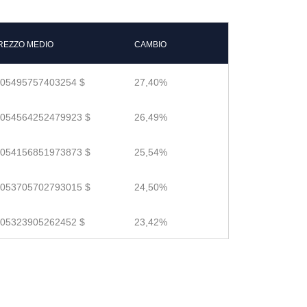
REZZO MEDIO
CAMBIO
.05495757403254 $
27,40%
.054564252479923 $
26,49%
.054156851973873 $
25,54%
.053705702793015 $
24,50%
.05323905262452 $
23,42%