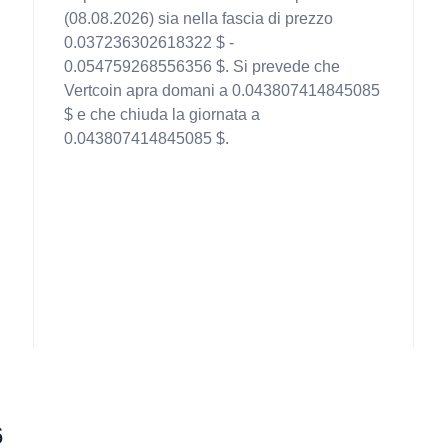
(08.08.2026) sia nella fascia di prezzo
0.037236302618322 $ -
0.054759268556356 $. Si prevede che
Vertcoin apra domani a 0.043807414845085
$ e che chiuda la giornata a
0.043807414845085 $.
6