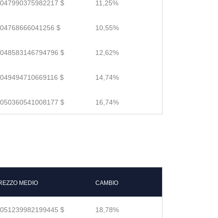
.047990375982217 $
11,25%
.04768666041256 $
10,55%
.048583146794796 $
12,62%
.049494710669116 $
14,74%
.050360541008177 $
16,74%
REZZO MEDIO
CAMBIO
.051239982199445 $
18,78%