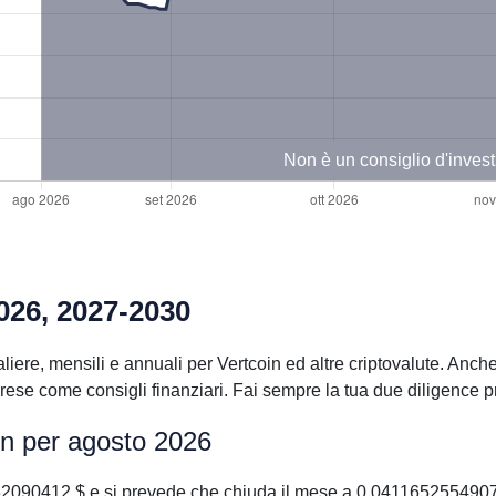
Non è un consiglio d'inves
2026, 2027-2030
iere, mensili e annuali per Vertcoin ed altre criptovalute. Anche
se come consigli finanziari. Fai sempre la tua due diligence pr
in per agosto 2026
82090412 $ e si prevede che chiuda il mese a 0.0411652554907