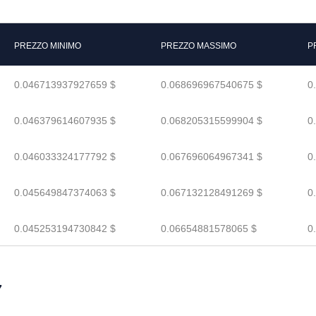
PREZZO MINIMO
PREZZO MASSIMO
P
0.046713937927659 $
0.068696967540675 $
0
0.046379614607935 $
0.068205315599904 $
0
0.046033324177792 $
0.067696064967341 $
0
0.045649847374063 $
0.067132128491269 $
0
0.045253194730842 $
0.06654881578065 $
0
7