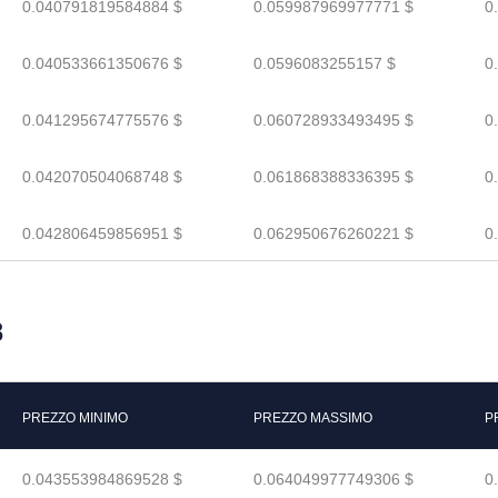
0.040791819584884 $
0.059987969977771 $
0
0.040533661350676 $
0.0596083255157 $
0
0.041295674775576 $
0.060728933493495 $
0
0.042070504068748 $
0.061868388336395 $
0
0.042806459856951 $
0.062950676260221 $
0
8
PREZZO MINIMO
PREZZO MASSIMO
P
0.043553984869528 $
0.064049977749306 $
0