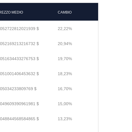
REZZO MEDIO
CAMBIO
.052722812021939 $
22,22%
.052169213216732 $
20,94%
.051634433276753 $
19,70%
.051001406453632 $
18,23%
.05034233809769 $
16,70%
.049609390961981 $
15,00%
.048844568584865 $
13,23%