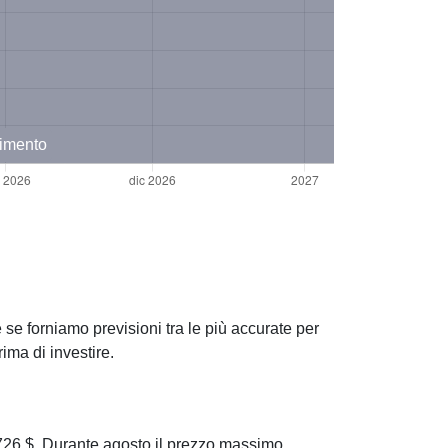
timento
 se forniamo previsioni tra le più accurate per
ima di investire.
26 $. Durante agosto il prezzo massimo