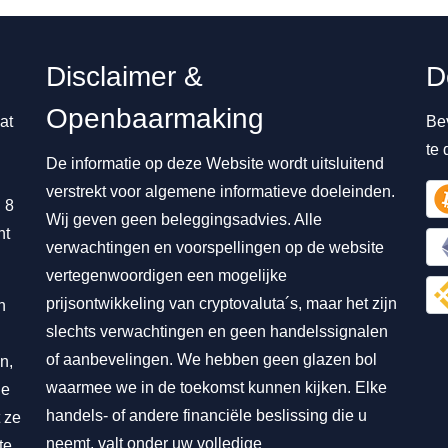
Disclaimer &
D
Openbaarmaking
at
Be
te
De informatie op deze Website wordt uitsluitend
verstrekt voor algemene informatieve doeleinden.
 8
Wij geven geen beleggingsadvies. Alle
nt
verwachtingen en voorspellingen op de website
vertegenwoordigen een mogelijke
prijsontwikkeling van cryptovaluta´s, maar het zijn
n
slechts verwachtingen en geen handelssignalen
of aanbevelingen. We hebben geen glazen bol
n,
waarmee we in de toekomst kunnen kijken. Elke
ie
handels- of andere financiële beslissing die u
 ze
neemt, valt onder uw volledige
te