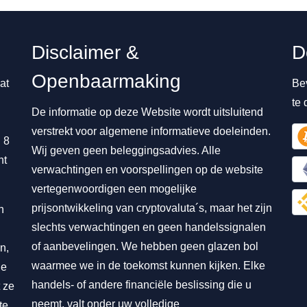
Disclaimer &
D
Openbaarmaking
at
Be
te
De informatie op deze Website wordt uitsluitend
verstrekt voor algemene informatieve doeleinden.
 8
Wij geven geen beleggingsadvies. Alle
nt
verwachtingen en voorspellingen op de website
vertegenwoordigen een mogelijke
prijsontwikkeling van cryptovaluta´s, maar het zijn
n
slechts verwachtingen en geen handelssignalen
of aanbevelingen. We hebben geen glazen bol
n,
waarmee we in de toekomst kunnen kijken. Elke
ie
handels- of andere financiële beslissing die u
 ze
neemt, valt onder uw volledige
te